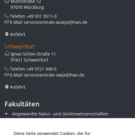
Münzstraße 12
97070 Würzburg
Telefon
+49 931 3511-0
E-Mail
servicezentrale-wue[at]thws.de
Anfahrt
Schweinfurt
Ignaz-Schön-Straße 11
97421 Schweinfurt
Telefon
+49 9721 940-5
E-Mail
servicezentrale-sw[at]thws.de
Anfahrt
Fakultäten
Angewandte Natur- und Geisteswissenschaften
Angewandte Sozialwissenschaften
Architektur und Bauingenieurwesen
Elektrotechnik
Diese Seite verwendet Cookies, die für