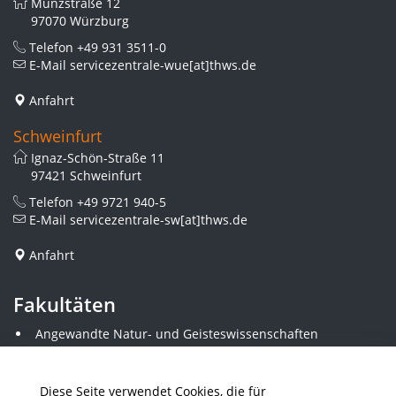
Münzstraße 12
97070 Würzburg
Telefon
+49 931 3511-0
E-Mail
servicezentrale-wue[at]thws.de
Anfahrt
Schweinfurt
Ignaz-Schön-Straße 11
97421 Schweinfurt
Telefon
+49 9721 940-5
E-Mail
servicezentrale-sw[at]thws.de
Anfahrt
Fakultäten
Angewandte Natur- und Geisteswissenschaften
Angewandte Sozialwissenschaften
Architektur und Bauingenieurwesen
Elektrotechnik
Diese Seite verwendet Cookies, die für