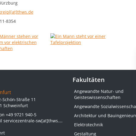
Würzburg
kreipl[at]thws.de
11-8354
Fakultäten
Angewandte Natur- und
nfurt
Geisteswissenschaften
z-Schön-Straße 11
1 Schweinfurt
Angewandte Sozialwissenscha
fon
+49 9721 940-5
Architektur und Bauingenieu
il
servicezentrale-sw[at]thws.de
Elektrotechnik
hrt
Gestaltung