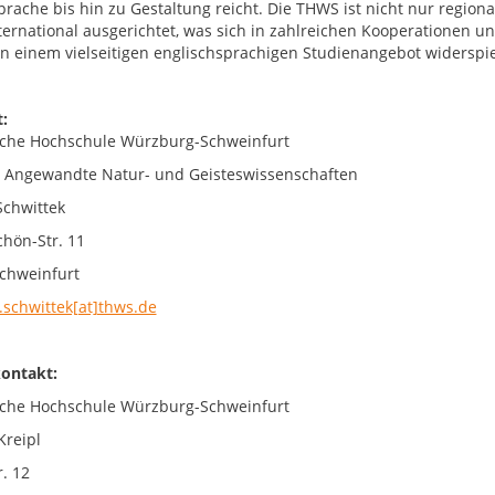
prache bis hin zu Gestaltung reicht. Die THWS ist nicht nur region
nternational ausgerichtet, was sich in zahlreichen Kooperationen
 in einem vielseitigen englischsprachigen Studienangebot widerspie
:
che Hochschule Würzburg-Schweinfurt
t Angewandte Natur- und Geisteswissenschaften
Schwittek
chön-Str. 11
chweinfurt
.schwittek[at]thws.de
ontakt:
che Hochschule Würzburg-Schweinfurt
Kreipl
. 12