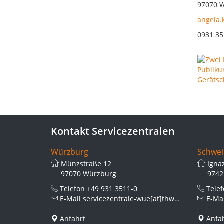
97070 
angela.
0931 35
Kontakt Servicezentralen
Würzburg
Schwei
Münzstraße 12
Igna
97070 Würzburg
9742
Telefon
+49 931 3511-0
Tele
E-Mail
servicezentrale-wue[at]thws.de
E-Ma
Anfahrt
Anfa