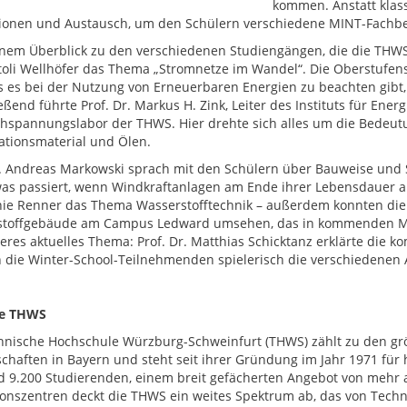
kommen. Anstatt klas
ionen und Austausch, um den Schülern verschiedene MINT-Fachber
nem Überblick zu den verschiedenen Studiengängen, die die THWS a
toli Wellhöfer das Thema „Stromnetze im Wandel“. Die Oberstufen
 es bei der Nutzung von Erneuerbaren Energien zu beachten gibt,
eßend führte Prof. Dr. Markus H. Zink, Leiter des Instituts für En
hspannungslabor der THWS. Hier drehte sich alles um die Bedeutu
lationsmaterial und Ölen.
r. Andreas Markowski sprach mit den Schülern über Bauweise und
was passiert, wenn Windkraftanlagen am Ende ihrer Lebensdauer a
ie Renner das Thema Wasserstofftechnik – außerdem konnten di
toffgebäude am Campus Ledward umsehen, das in kommenden Mai 
teres aktuelles Thema: Prof. Dr. Matthias Schicktanz erklärte di
 die Winter-School-Teilnehmenden spielerisch die verschiedenen
ie THWS
hnische Hochschule Würzburg-Schweinfurt (THWS) zählt zu den g
chaften in Bayern und steht seit ihrer Gründung im Jahr 1971 fü
d 9.200 Studierenden, einem breit gefächerten Angebot von mehr 
onszentren deckt die THWS ein weites Spektrum ab, das von Techni