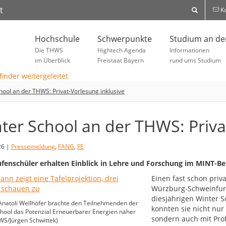
t
Ko
Hochschule
Schwerpunkte
Studium an d
Die THWS
Hightech Agenda
Informationen
im Überblick
Freistaat Bayern
rund ums Studium
hool an der THWS: Privat-Vorlesung inklusive
ter School an der THWS: Priva
26 |
Pressemeldung
,
FANG
,
FE
fenschüler erhalten Einblick in Lehre und Forschung im MINT-Be
Einen fast schon priv
Würzburg-Schweinfur
diesjährigen Winter 
 Anatoli Wellhöfer brachte den Teilnehmenden der
konnten sie nicht nur
hool das Potenzial Erneuerbarer Energien näher
sondern auch mit Pro
WS/Jürgen Schwittek)