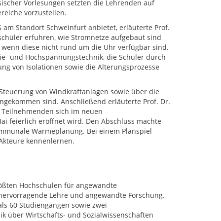
sischer Vorlesungen setzten die Lehrenden auf
eiche vorzustellen.
m Standort Schweinfurt anbietet, erläuterte Prof.
schüler erfuhren, wie Stromnetze aufgebaut sind
 wenn diese nicht rund um die Uhr verfügbar sind.
ergie- und Hochspannungstechnik, die Schüler durch
ng von Isolationen sowie die Alterungsprozesse
 Steuerung von Windkraftanlagen sowie über die
ngekommen sind. Anschließend erläuterte Prof. Dr.
e Teilnehmenden sich im neuen
feierlich eröffnet wird. Den Abschluss machte
e kommunale Wärmeplanung. Bei einem Planspiel
 Akteure kennenlernen.
rößten Hochschulen für angewandte
r hervorragende Lehre und angewandte Forschung.
als 60 Studiengängen sowie zwei
k über Wirtschafts- und Sozialwissenschaften