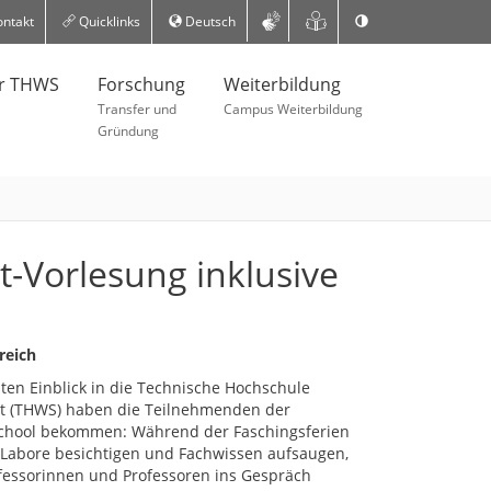
ntakt
Quicklinks
Deutsch
er THWS
Forschung
Weiterbildung
Transfer und
Campus Weiterbildung
Gründung
t-Vorlesung inklusive
reich
aten Einblick in die Technische Hochschule
t (THWS) haben die Teilnehmenden der
School bekommen: Während der Faschingsferien
 Labore besichtigen und Fachwissen aufsaugen,
fessorinnen und Professoren ins Gespräch