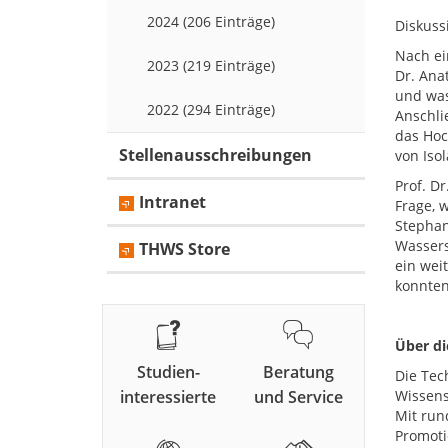
2024 (206 Einträge)
Diskuss
Nach ei
2023 (219 Einträge)
Dr. Ana
und was
2022 (294 Einträge)
Anschli
das Hoc
Stellenausschreibungen
von Iso
Prof. D
Intranet
Frage, 
Stephan
Wassers
THWS Store
ein wei
konnten
Über d
Studien-
Beratung
Die Tec
interessierte
und Service
Wissens
Mit run
Promoti