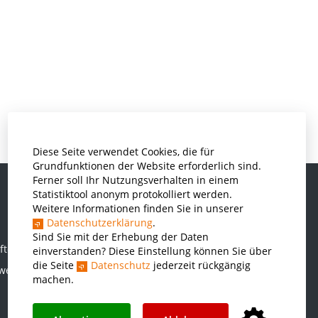
Diese Seite verwendet Cookies, die für
Grundfunktionen der Website erforderlich sind.
Ferner soll Ihr Nutzungsverhalten in einem
Statistiktool anonym protokolliert werden.
Weitere Informationen finden Sie in unserer
Informatik und Wirtschaftsinformatik
Datenschutzerklärung
.
Kunststofftechnik und Vermessung
Sind Sie mit der Erhebung der Daten
ften
einverstanden? Diese Einstellung können Sie über
Maschinenbau
die Seite
Datenschutz
jederzeit rückgängig
rwesen
THWS Business School
machen.
Wirtschaftsingenieurwesen