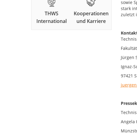
sowie S
stark i
THWS
Kooperationen
zuletzt
International
und Karriere
Kontakt
Technis
Fakultä
Jürgen 
Ignaz-S
97421 S
juergen
Pressek
Technis
Angela 
Münzstr