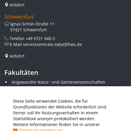
Anfahrt
Schweinfurt
Ignaz-Schön-Straße 11
97421 Schweinfurt
Telefon
+49 9721 940-5
E-Mail
servicezentrale-sw[at]thws.de
Anfahrt
Fakultäten
Angewandte Natur- und Geisteswissenschaften
Angewandte Sozialwissenschaften
Architektur und Bauingenieurwesen
Elektrotechnik
Diese Seite verwendet Cookies, die für
Gestaltung
Grundfunktionen der Website erforderlich sind.
Informatik und Wirtschaftsinformatik
Ferner soll Ihr Nutzungsverhalten in einem
Kunststofftechnik und Vermessung
Statistiktool anonym protokolliert werden.
Maschinenbau
Weitere Informationen finden Sie in unserer
THWS Business School
Datenschutzerklärung
.