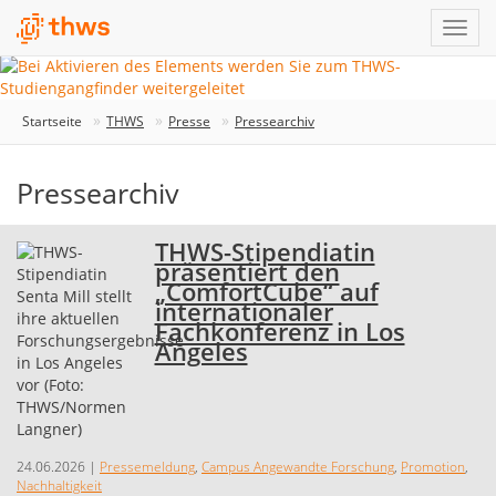
Startseite
THWS
Presse
Pressearchiv
Pressearchiv
THWS-Stipendiatin
präsentiert den
„ComfortCube“ auf
internationaler
Fachkonferenz in Los
Angeles
24.06.2026
|
Pressemeldung
,
Campus Angewandte Forschung
,
Promotion
,
Nachhaltigkeit