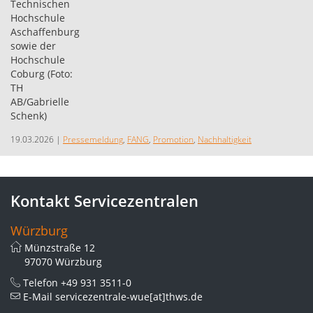
19.03.2026
|
Pressemeldung
,
FANG
,
Promotion
,
Nachhaltigkeit
Kontakt Servicezentralen
Würzburg
Münzstraße 12
97070 Würzburg
Telefon
+49 931 3511-0
E-Mail
servicezentrale-wue[at]thws.de