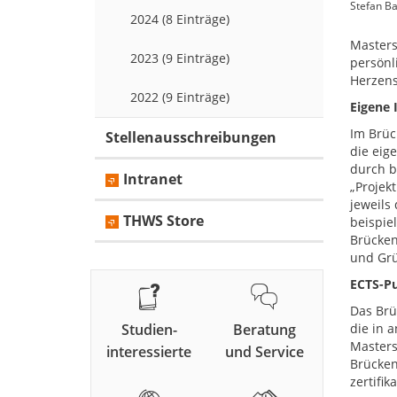
Stefan B
2024 (8 Einträge)
Masters
2023 (9 Einträge)
persönl
Herzens
2022 (9 Einträge)
Eigene 
Im Brüc
Stellenausschreibungen
die eig
durch b
Intranet
„Projek
jeweils
THWS Store
beispie
Brücken
und Grü
ECTS-P
Das Brü
Studien-
Beratung
die in 
Masters
interessierte
und Service
Brücken
zertifi