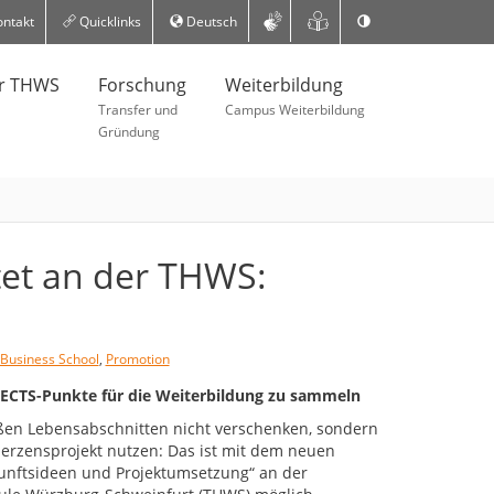
ntakt
Quicklinks
Deutsch
er THWS
Forschung
Weiterbildung
Transfer und
Campus Weiterbildung
Gründung
tet an der THWS:
Business School
,
Promotion
 ECTS-Punkte für die Weiterbildung zu sammeln
oßen Lebensabschnitten nicht verschenken, sondern
Herzensprojekt nutzen: Das ist mit dem neuen
nftsideen und Projektumsetzung“ an der