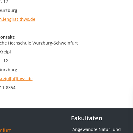
. 12
Würzburg
n.lengl[at]thws.de
ontakt:
che Hochschule Würzburg-Schweinfurt
Kreipl
. 12
Würzburg
kreipl[at]thws.de
11-8354
Fakultäten
Angewandte Natur- und
nfurt