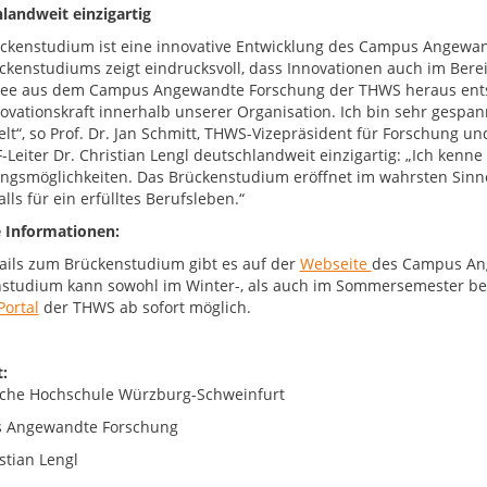
landweit einzigartig
ckenstudium ist eine innovative Entwicklung des Campus Angewan
ckenstudiums zeigt eindrucksvoll, dass Innovationen auch im Bere
dee aus dem Campus Angewandte Forschung der THWS heraus ents
ovationskraft innerhalb unserer Organisation. Ich bin sehr gesp
elt“, so Prof. Dr. Jan Schmitt, THWS-Vizepräsident für Forschung u
F-Leiter Dr. Christian Lengl deutschlandweit einzigartig: „Ich kenn
ungsmöglichkeiten. Das Brückenstudium eröffnet im wahrsten Sinn
lls für ein erfülltes Berufsleben.“
 Informationen:
tails zum Brückenstudium gibt es auf der
Webseite
des Campus An
studium kann sowohl im Winter-, als auch im Sommersemester be
Portal
der THWS ab sofort möglich.
:
che Hochschule Würzburg-Schweinfurt
 Angewandte Forschung
stian Lengl