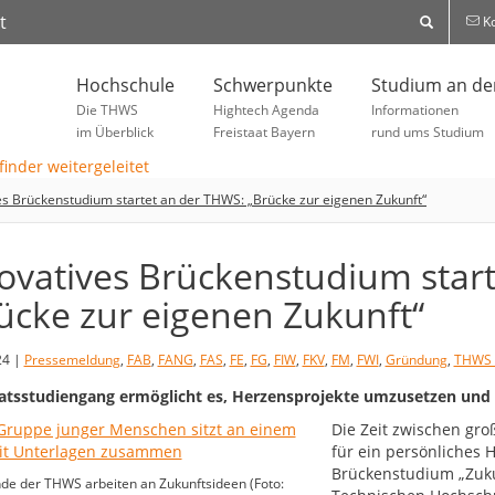
t
Ko
Hochschule
Schwerpunkte
Studium an d
Die THWS
Hightech Agenda
Informationen
im Überblick
Freistaat Bayern
rund ums Studium
es Brückenstudium startet an der THWS: „Brücke zur eigenen Zukunft“
ovatives Brückenstudium star
ücke zur eigenen Zukunft“
24 |
Pressemeldung
,
FAB
,
FANG
,
FAS
,
FE
,
FG
,
FIW
,
FKV
,
FM
,
FWI
,
Gründung
,
THWS 
katsstudiengang ermöglicht es, Herzensprojekte umzusetzen und
Die Zeit zwischen gr
für ein persönliches 
Brückenstudium „Zuku
de der THWS arbeiten an Zukunftsideen (Foto: