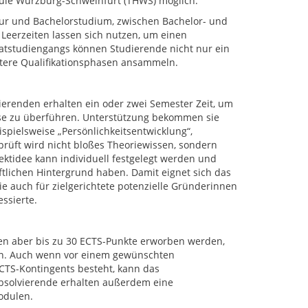
le Würzburg-Schweinfurt (THWS) möglich.
tur und Bachelorstudium, zwischen Bachelor- und
Leerzeiten lassen sich nutzen, um einen
atstudiengangs können Studierende nicht nur ein
itere Qualifikationsphasen ansammeln.
ierenden erhalten ein oder zwei Semester Zeit, um
ase zu überführen. Unterstützung bekommen sie
spielsweise „Persönlichkeitsentwicklung“,
rüft wird nicht bloßes Theoriewissen, sondern
jektidee kann individuell festgelegt werden und
aftlichen Hintergrund haben. Damit eignet sich das
 auch für zielgerichtete potenzielle Gründerinnen
ssierte.
en aber bis zu 30 ECTS-Punkte erworben werden,
en. Auch wenn vor einem gewünschten
CTS-Kontingents besteht, kann das
 Absolvierende erhalten außerdem eine
odulen.