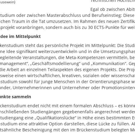
Technischen Hochschu
ausewein)
Egal ob zwischen Abi
tudium oder zwischen Masterabschluss und Berufseinstieg: Diese 
ichen Traum in die Tat umzusetzen. Im Rahmen des neuen Zertifik
projekt voranbringen, sondern auch bis zu 30 ECTS-Punkte für we
Idee im Mittelpunkt
kenstudium steht das persönliche Projekt im Mittelpunkt: Die Stud
ene Idee signifikant weiterzuentwickeln und in die Umsetzungsph
egleitende Veranstaltungen, die Meta-Kompetenzen vermitteln, bei
tmanagement“, „Geschäftsmodellierung“ und „Kommunikation“. Gep
 die Arbeit an einzelnen Teilaspekten des eigenen Projekts. Die Pro
lsweise einen wirtschaftlichen, kreativen, sozialen oder wissensch
studium sowohl für junge Menschen in der Orientierungsphase wie
nder, Unternehmerinnen und Unternehmer oder Promotionsintere
unkte sammeln
ckenstudium endet nicht mit einem formalen Abschluss – es könn
anschließenden Studiengängen gegebenenfalls angerechnet werd
tudiengang eine „Qualifikationslücke“ in Höhe eines bestimmten E
studium eine attraktive Option darstellen, diese Lücke zu füllen.
katsähnliche Bescheinigung mit den im Brückenstudium belegten M