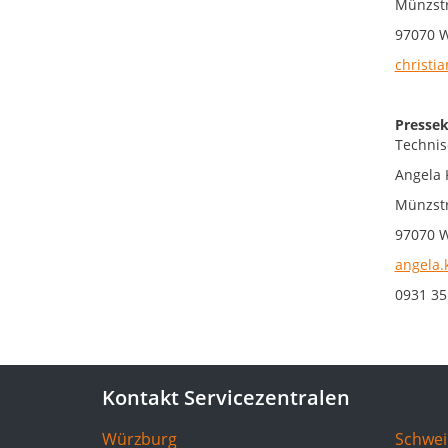
Münzstr
97070 
christia
Pressek
Technis
Angela 
Münzstr
97070 
angela.
0931 35
Kontakt Servicezentralen
Würzburg
Schwei