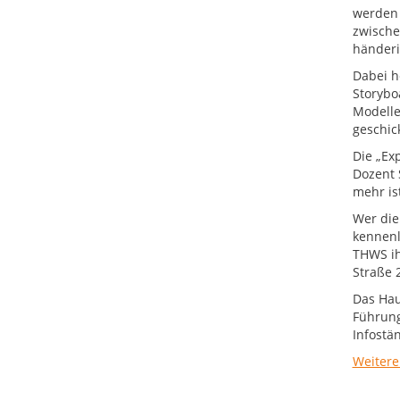
werden 
zwische
händeri
Dabei h
Storybo
Modelle
geschic
Die „Ex
Dozent 
mehr is
Wer die
kennenl
THWS ih
Straße 
Das Hau
Führung
Infostä
Weitere