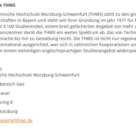
ie THWS
hnische Hochschule Würzburg-Schweinfurt (THWS) zählt zu den g
chaften in Bayern und steht seit ihrer Gründung im Jahr 1971 fü
d 9.100 Studierenden, einem breit gefächerten Angebot von mehr 
onszentren deckt die THWS ein weites Spektrum ab, das von Techni
prache bis hin zu Gestaltung reicht. Die THWS ist nicht nur region
nternational ausgerichtet, was sich in zahlreichen Kooperationen
 in einem vielseitigen englischsprachigen Studienangebot widerspie
:
che Hochschule Würzburg-Schweinfurt
bereich Geo
Sauer
ring 8
Würzburg
sauer[at]thws.de