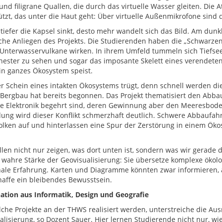
 und filigrane Quallen, die durch das virtuelle Wasser gleiten. Di
ützt, das unter die Haut geht: Über virtuelle Außenmikrofone sin
 tiefer die Kapsel sinkt, desto mehr wandelt sich das Bild. Am d
iche Anliegen des Projekts. Die Studierenden haben die „Schwarz
 Unterwasservulkane wirken. In ihrem Umfeld tummeln sich Tiefsee
hnester zu sehen und sogar das imposante Skelett eines verendeten 
in ganzes Ökosystem speist.
r Schein eines intakten Ökosystems trügt, denn schnell werden di
-Bergbau hat bereits begonnen. Das Projekt thematisiert den Abbau
 Elektronik begehrt sind, deren Gewinnung aber den Meeresboden
ng wird dieser Konflikt schmerzhaft deutlich. Schwere Abbaufahrz
lken auf und hinterlassen eine Spur der Zerstörung in einem Ök
len nicht nur zeigen, was dort unten ist, sondern was wir gerade da
e wahre Stärke der Geovisualisierung: Sie übersetze komplexe ökol
ale Erfahrung. Karten und Diagramme könnten zwar informieren, a
haffe ein bleibendes Bewusstsein.
tion aus Informatik, Design und Geografie
lche Projekte an der THWS realisiert werden, unterstreiche die A
alisierung, so Dozent Sauer. Hier lernen Studierende nicht nur, wie