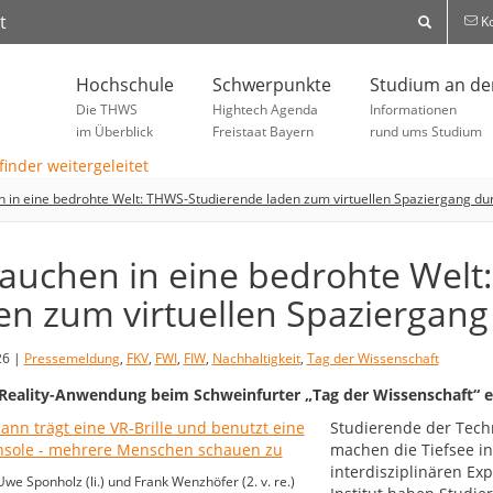
t
Ko
Hochschule
Schwerpunkte
Studium an d
Die THWS
Hightech Agenda
Informationen
im Überblick
Freistaat Bayern
rund ums Studium
 in eine bedrohte Welt: THWS-Studierende laden zum virtuellen Spaziergang dur
auchen in eine bedrohte Wel
en zum virtuellen Spaziergang 
26 |
Pressemeldung
,
FKV
,
FWI
,
FIW
,
Nachhaltigkeit
,
Tag der Wissenschaft
-Reality-Anwendung beim Schweinfurter „Tag der Wissenschaft“ e
Studierende der Tech
machen die Tiefsee in 
interdisziplinären Ex
Uwe Sponholz (li.) und Frank Wenzhöfer (2. v. re.)