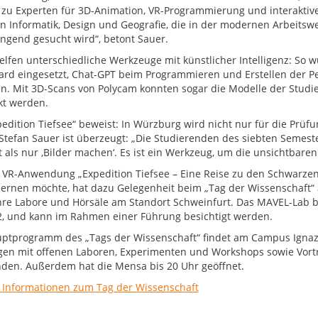
zu Experten für 3D-Animation, VR-Programmierung und interaktive M
n Informatik, Design und Geografie, die in der modernen Arbeitsw
ngend gesucht wird“, betont Sauer.
elfen unterschiedliche Werkzeuge mit künstlicher Intelligenz: So 
ard eingesetzt, Chat-GPT beim Programmieren und Erstellen der P
n. Mit 3D-Scans von Polycam konnten sogar die Modelle der Studiere
kt werden.
pedition Tiefsee“ beweist: In Würzburg wird nicht nur für die Prüf
Stefan Sauer ist überzeugt: „Die Studierenden des siebten Semeste
t als nur ‚Bilder machen‘. Es ist ein Werkzeug, um die unsichtbare
 VR-Anwendung „Expedition Tiefsee – Eine Reise zu den Schwarze
ernen möchte, hat dazu Gelegenheit beim „Tag der Wissenschaft“ am
re Labore und Hörsäle am Standort Schweinfurt. Das MAVEL-Lab 
2, und kann im Rahmen einer Führung besichtigt werden.
ptprogramm des „Tags der Wissenschaft“ findet am Campus Ignaz 
en mit offenen Laboren, Experimenten und Workshops sowie Vort
nden. Außerdem hat die Mensa bis 20 Uhr geöffnet.
 Informationen zum Tag der Wissenschaft