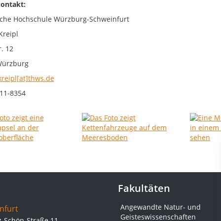
ontakt:
che Hochschule Würzburg-Schweinfurt
Kreipl
. 12
Würzburg
kreipl[at]thws.de
11-8354
Fakultäten
Angewandte Natur- und
nfurt
Geisteswissenschaften
z-Schön-Straße 11