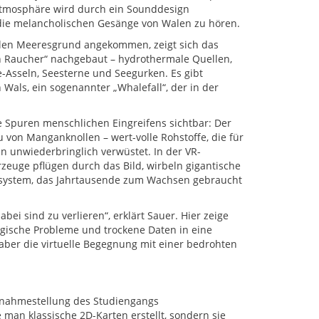
e Atmosphäre wird durch ein Sounddesign
d die melancholischen Gesänge von Walen zu hören.
unklen Meeresgrund angekommen, zeigt sich das
en Raucher“ nachgebaut – hydrothermale Quellen,
-Asseln, Seesterne und Seegurken. Es gibt
Wals, ein sogenannter „Whalefall“, der in der
e Spuren menschlichen Eingreifens sichtbar: Der
 von Manganknollen – wert-volle Rohstoffe, die für
 unwiederbringlich verwüstet. In der VR-
euge pflügen durch das Bild, wirbeln gigantische
osystem, das Jahrtausende zum Wachsen gebraucht
bei sind zu verlieren“, erklärt Sauer. Hier zeige
ogische Probleme und trockene Daten in eine
ber die virtuelle Begegnung mit einer bedrohten
usnahmestellung des Studiengangs
 man klassische 2D-Karten erstellt, sondern sie