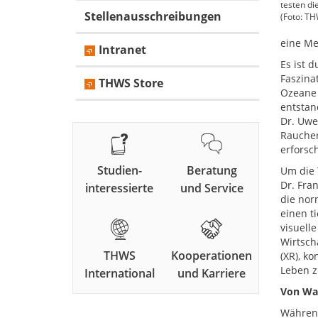
testen d
Stellenausschreibungen
(Foto: TH
eine Me
Intranet
Es ist d
Faszina
THWS Store
Ozeane 
entstan
Dr. Uwe
Raucher
erforsc
Studien-
Beratung
Um die T
Dr. Fra
interessierte
und Service
die nor
einen t
visuell
Wirtsch
THWS
Kooperationen
(XR), k
Leben z
International
und Karriere
Von Wa
Während