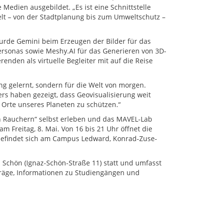
edien ausgebildet. „Es ist eine Schnittstelle
elt – von der Stadtplanung bis zum Umweltschutz –
wurde Gemini beim Erzeugen der Bilder für das
ersonas sowie Meshy.AI für das Generieren von 3D-
nden als virtuelle Begleiter mit auf die Reise
ung gelernt, sondern für die Welt von morgen.
rs haben gezeigt, dass Geovisualisierung weit
n Orte unseres Planeten zu schützen.“
n Rauchern“ selbst erleben und das MAVEL-Lab
 Freitag, 8. Mai. Von 16 bis 21 Uhr öffnet die
befindet sich am Campus Ledward, Konrad-Zuse-
Schön (Ignaz-Schön-Straße 11) statt und umfasst
räge, Informationen zu Studiengängen und