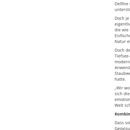
Delfine
unterst
Doch je
eigentl
die wie
Eisfisc
Natur e
Doch de
Tiefsee
moderne
Anwendu
Staubwo
hatte.
„Wir wol
sich di
emotion
Welt sc
Kombina
Dass so
Geovisu