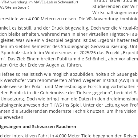
Institut haben Studi
ie VR-Anwendung im MAVEL-Lab in Schweinfurt
Studierenden der Wir
WS/Stefan Sauer)
Wirtschaftsingenieurw
erestiefe von 4.000 Metern zu reisen. Die VR-Anwendung kombinie
unkel, es ist still, und der Druck ist gewaltig. Doch wer die Virtual-R
tion bleibt erhalten, während man in einer virtuellen Hightech-T
gleitet. Was wie ein Videospiel beginnt, ist das Ergebnis harter te
den im siebten Semester des Studiengangs Geovisualisierung. Unte
 Sponholz startete im Wintersemester 2025/26 das Projekt „Expedit
n“. Das Ziel: Einem breiten Publikum die Schönheit, aber vor all
hten Orte der Erde vor Augen zu führen.
iefsee so realistisch wie möglich abzubilden, holte sich Sauer geba
nk Wenzhöfer vom renommierten Alfred-Wegener-Institut (AWI) in B
malerweise der Polar- und Meeresbiologie-Forschung vorbehalten s
iefen Einblick in die Geheimnisse der Tiefsee gegeben“, berichtet 
e Umsetzung. Doch wie bringt man die Daten in den dreidimension
aftsingenieurwesen der THWS ins Spiel. Unter der Leitung von Prof
onnten die Studierenden modernste Technik nutzen, um ihre Vision
u erwecken.
lgesängen und Schwarzen Rauchern
 der interaktiven Fahrt in 4.000 Meter Tiefe begegnen den Reisen