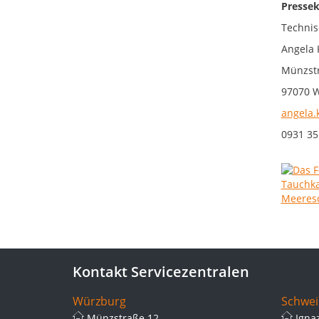
Pressek
Technis
Angela 
Münzstr
97070 
angela.
0931 35
Kontakt Servicezentralen
Würzburg
Schwei
Münzstraße 12
Igna