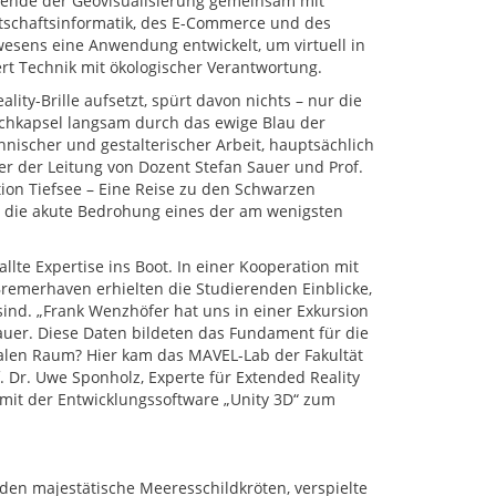
erende der Geovisualisierung gemeinsam mit
tschaftsinformatik, des E-Commerce und des
esens eine Anwendung entwickelt, um virtuell in
rt Technik mit ökologischer Verantwortung.
eality-Brille aufsetzt, spürt davon nichts – nur die
auchkapsel langsam durch das ewige Blau der
chnischer und gestalterischer Arbeit, hauptsächlich
r der Leitung von Dozent Stefan Sauer und Prof.
ion Tiefsee – Eine Reise zu den Schwarzen
em die akute Bedrohung eines der am wenigsten
llte Expertise ins Boot. In einer Kooperation mit
remerhaven erhielten die Studierenden Einblicke,
ind. „Frank Wenzhöfer hat uns in einer Exkursion
Sauer. Diese Daten bildeten das Fundament für die
alen Raum? Hier kam das MAVEL-Lab der Fakultät
. Dr. Uwe Sponholz, Experte für Extended Reality
 mit der Entwicklungssoftware „Unity 3D“ zum
den majestätische Meeresschildkröten, verspielte