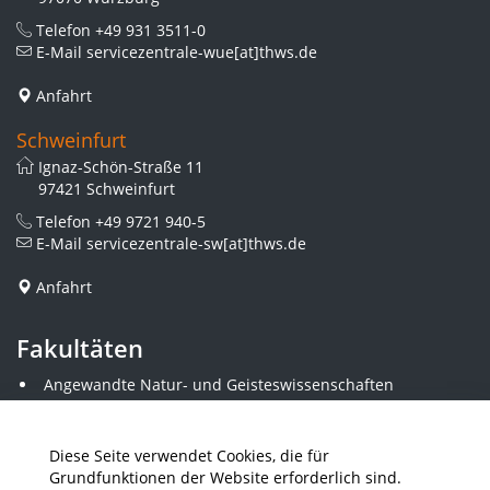
Telefon
+49 931 3511-0
E-Mail
servicezentrale-wue[at]thws.de
Anfahrt
Schweinfurt
Ignaz-Schön-Straße 11
97421 Schweinfurt
Telefon
+49 9721 940-5
E-Mail
servicezentrale-sw[at]thws.de
Anfahrt
Fakultäten
Angewandte Natur- und Geisteswissenschaften
Angewandte Sozialwissenschaften
Architektur und Bauingenieurwesen
Elektrotechnik
Diese Seite verwendet Cookies, die für
Gestaltung
Grundfunktionen der Website erforderlich sind.