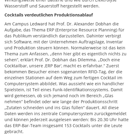
Wasserstoff und Sauerstoff hergestellt werden.
Cocktails verdeutlichen Produktionsablauf
Am Campus Ledward hat Prof. Dr. Alexander Dobhan die
Aufgabe, das Thema ERP (Enterprise Resource Planning) für
das Publikum verständlich darzustellen. Dahinter verbirgt
sich Software, mit der Unternehmen Auftragslage, Inventar
und Produktion steuern können. Normalerweise ist das kein
Thema zum Anfassen, „denn hier gibt es eigentlich nichts zu
sehen“, erklärt Prof. Dr. Dobhan das Dilemma. „Doch eine
Cocktailbar, unsere ,ERP Bar‘, macht es erfahrbar.“ Zuerst
bekommen Besucher einen sogenannten RFID-Tag, der die
einzelnen Stationen auf dem Weg zum fertigen Cocktail im
Computersystem abbildet. Was aussieht wie ein handlicher
Spielstein, ist Teil eines Funk-Identifikationssystems. Damit
wird gemessen, ob sich jemand noch im Bereich „Glas
nehmen“ befindet oder wie lange der Produktionsschritt
„Zutaten schneiden und ins Glas füllen“ dauert. All diese
Daten werden ins zentrale Computersystem zurückgemeldet
und können jederzeit ausgelesen werden: Bis 20.30 Uhr hatte
das ERP-Bar-Team insgesamt 153 Cocktails unter die Leute
gebracht.