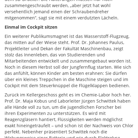
zusammengeschraubt werden, „aber jetzt hat wohl
versehentlich jemand einen der Schraubendreher
mitgenommen“, sagt sie mit einem verdutzten Lächeln.
Einmal im Cockpit sitzen
Ein weiterer Publikumsmagnet ist das Wasserstoff-Flugzeug,
das mitten auf der Wiese steht. Prof. Dr. Johannes Paulus,
Projektleiter und Dekan der Fakultät Maschinenbau, zeigt
stolz das Innenleben, das von Studierenden und
Mitarbeitenden entwickelt und zusammengebaut worden ist.
Noch in diesem Herbst soll der Jungfernflug starten. Wie sich
das anfühlt, können Kinder am besten erahnen: Sie dürfen
über ein kleines Treppchen in die Maschine steigen und im
Cockpit mit dem Steuerknüppel die Flügelklappen bedienen.
Zurück im Kellergeschoss geht es im Chemie-Labor hoch her.
Prof. Dr. Maja Kobus und Laborleiter Jürgen Schwittek haben
alle Hände voll zu tun, um die jugendlichen Forscher bei
ihren Experimenten zu unterstützen. Es wird mit
Reagenzgläsern hantiert, Flüssigkeiten werden möglichst
exakt hineingeträufelt – und schon ist der Nachweis von Chlor
perfekt. Nebenher präsentiert Schwittek noch die
Wirkungsweise einer Batterie und wie durch Elektrolyse