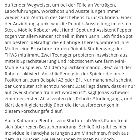
duftender Wegweiser, um bei der Fülle an Vorträgen,
Laborführungen, Workshops und Ausstellungen immer
wieder zum Zentrum des Geschehens zurückzufinden. Einer
der Anziehungspunkt war die Robotik-Ausstellung im ersten
Stock. Mobile Roboter wie „Hund“ Spot und Assistent Pepper
zogen vor allem Kinder schnell in ihren Bann. „Ich finde Spot
am besten“, bekräftigt die elfjährige Theresa, während ihre
Mutter eine Broschüre für den Robotik-Studiengang der
THWS mitnimmt. Zwei Teenager probieren inzwischen aus,
mittels Sprachsteuerung und robotischem Greifarm Mini-
Mühle zu spielen. Mit dem Sprachkommando „Rex“ wird der
Roboter aktiviert. Anschließend gibt der Spieler die neue
Position an, zum Beispiel A3 oder B1. Nur manchmal scheint
der Computer schlecht zu hören: „Das liegt daran, dass er nur
auf zwei Stimmen trainiert worden ist“, sagt Jonas Schewior,
einer der ersten Absolventen des Robotik-Studiengangs, und
klärt damit gleichzeitig über die Herausforderungen in
diesem Forschungsfeld auf.
Auch Katharina Pfeuffer vom Startup Lab Werk:Raum freut
sich über regen Besucherandrang. Schließlich gibt es hier
individuelle Handyhalterungen zum Mitnehmen, frisch aus
dem 3D-Drucker. Die Halterungen müssen nur noch