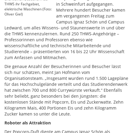
in Schweinfurt aufgegangen.
THWS ihr Fachgebiet,
elektrische Maschinen (Foto:
Mehrere hundert Besucher kamen
Oliver Giel)
am vergangenen Freitag zum
Campus Ignaz Schön und Campus
Ledward, um alles Wissens- und Staunenswerte in und über
die THWS kennenzulernen. Rund 250 THWS-Angehörige –
Professorinnen und Professoren ebenso wie
wissenschaftliche und technische Mitarbeitende und
Studierende – präsentierten von 16 bis 22 Uhr Wissenschaft
zum Anfassen und Mitmachen.
Die genaue Anzahl der Besucherinnen und Besucher lässt
sich nur schätzen, meint Jan Hofmann vom
Organisationsteam. „Insgesamt wurden rund 1.500 Lagepläne
für das Hochschulgelände verteilt und das Studierendenwerk
hat zwischen 700 und 800 Currywürste verkauft.“ Ebenfalls
sehr beliebt, ganz besonders bei den Jüngsten: die
kostenlosen Stände mit Popcorn, Eis und Zuckerwatte. Zehn
Kilogramm Mais, 400 Portionen Eis und zehn Kilogramm
Zucker kamen so unter die Leute.
Roboter als Attraktion
Der Popcorn-Duft diente am Campus Ignaz Schön als