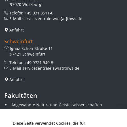
97070 Würzburg
Telefon
+49 931 3511-0
E-Mail
servicezentrale-wue[at]thws.de
Anfahrt
Schweinfurt
Ignaz-Schön-Straße 11
97421 Schweinfurt
Telefon
+49 9721 940-5
E-Mail
servicezentrale-sw[at]thws.de
Anfahrt
Fakultäten
Angewandte Natur- und Geisteswissenschaften
Angewandte Sozialwissenschaften
Architektur und Bauingenieurwesen
Elektrotechnik
Diese Seite verwendet Cookies, die für