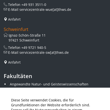
Telefon
+49 931 3511-0
E-Mail
servicezentrale-wue[at]thws.de
Anfahrt
Schweinfurt
Ignaz-Schön-Straße 11
97421 Schweinfurt
Telefon
+49 9721 940-5
E-Mail
servicezentrale-sw[at]thws.de
Anfahrt
Fakultäten
Angewandte Natur- und Geisteswissenschaften
Angewandte Sozialwissenschaften
Architektur und Bauingenieurwesen
Elektrotechnik
Diese Seite verwendet Cookies, die für
Gestaltung
Grundfunktionen der Website erforderlich sind.
Informatik und Wirtschaftsinformatik
Ferner soll Ihr Nutzungsverhalten in einem