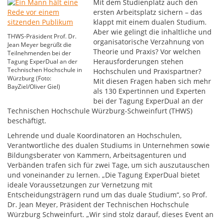
Mit dem Studienplatz auch den
ersten Arbeitsplatz sichern – das
klappt mit einem dualen Studium.
Aber wie gelingt die inhaltliche und
THWS-Präsident Prof. Dr.
organisatorische Verzahnung von
Jean Meyer begrüßt die
Theorie und Praxis? Vor welchen
Teilnehmenden bei der
Herausforderungen stehen
Tagung ExperDual an der
Technischen Hochschule in
Hochschulen und Praxispartner?
Würzburg (Foto:
Mit diesen Fragen haben sich mehr
BayZiel/Oliver Giel)
als 130 Expertinnen und Experten
bei der Tagung ExperDual an der
Technischen Hochschule Würzburg-Schweinfurt (THWS)
beschäftigt.
Lehrende und duale Koordinatoren an Hochschulen,
Verantwortliche des dualen Studiums in Unternehmen sowie
Bildungsberater von Kammern, Arbeitsagenturen und
Verbänden trafen sich für zwei Tage, um sich auszutauschen
und voneinander zu lernen. „Die Tagung ExperDual bietet
ideale Voraussetzungen zur Vernetzung mit
Entscheidungsträgern rund um das duale Studium“, so Prof.
Dr. Jean Meyer, Präsident der Technischen Hochschule
Würzburg Schweinfurt. „Wir sind stolz darauf, dieses Event an