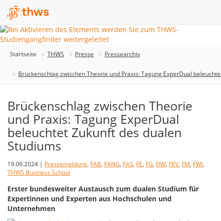
Startseite
THWS
Presse
Pressearchiv
Brückenschlag zwischen Theorie und Praxis: Tagung ExperDual beleuchte
Brückenschlag zwischen Theorie
und Praxis: Tagung ExperDual
beleuchtet Zukunft des dualen
Studiums
19.06.2024 |
Pressemeldung
,
FAB
,
FANG
,
FAS
,
FE
,
FG
,
FIW
,
FKV
,
FM
,
FWI
,
THWS Business School
Erster bundesweiter Austausch zum dualen Studium für
Expertinnen und Experten aus Hochschulen und
Unternehmen