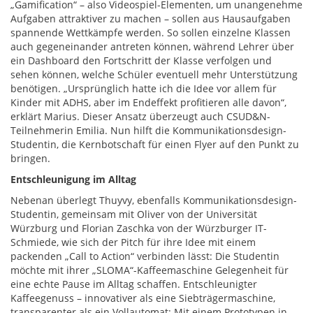
„Gamification“ – also Videospiel-Elementen, um unangenehme
Aufgaben attraktiver zu machen – sollen aus Hausaufgaben
spannende Wettkämpfe werden. So sollen einzelne Klassen
auch gegeneinander antreten können, während Lehrer über
ein Dashboard den Fortschritt der Klasse verfolgen und
sehen können, welche Schüler eventuell mehr Unterstützung
benötigen. „Ursprünglich hatte ich die Idee vor allem für
Kinder mit ADHS, aber im Endeffekt profitieren alle davon“,
erklärt Marius. Dieser Ansatz überzeugt auch CSUD&N-
Teilnehmerin Emilia. Nun hilft die Kommunikationsdesign-
Studentin, die Kernbotschaft für einen Flyer auf den Punkt zu
bringen.
Entschleunigung im Alltag
Nebenan überlegt Thuyvy, ebenfalls Kommunikationsdesign-
Studentin, gemeinsam mit Oliver von der Universität
Würzburg und Florian Zaschka von der Würzburger IT-
Schmiede, wie sich der Pitch für ihre Idee mit einem
packenden „Call to Action“ verbinden lässt: Die Studentin
möchte mit ihrer „SLOMA“-Kaffeemaschine Gelegenheit für
eine echte Pause im Alltag schaffen. Entschleunigter
Kaffeegenuss – innovativer als eine Siebträgermaschine,
transparenter als ein Vollautomat: Mit einem Prototypen in