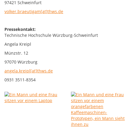
97421 Schweinfurt
volker.braeutigam[at]thws.de
Pressekontakt:
Technische Hochschule Würzburg-Schweinfurt
Angela Kreipl
Münzstr. 12
97070 Würzburg
angela.kreipl[at]thws.de
0931 3511-8354