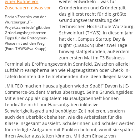
weiter entwickeln – was für
Gründerinnen und Gründer gilt,
das gilt erst recht für die größte
Florian Zaschka von der
Gründungsveranstaltung der
Würzburger „IT-
Technischen Hochschule Würzburg-
Projektschmiede“ gibt den
Schweinfurt (THWS): In diesem Jahr
Gründungsbegeisterten
Tipps für die Prototypen-
hat der „Campus Startup Day &
Phase mit auf den Weg
Night“ (CSUD&N) über zwei Tage
(Foto: THWS/Eva Kaupp)
hinweg stattgefunden, außerdem
zum ersten Mal im T3 Business
Terminal als Eröffnungsevent in Sennfeld. Zwischen allerlei
Luftfahrt-Paraphernalien wie Flugzeugsitzen oder Check-in-
Tafeln konnten die Teilnehmenden ihre Ideen fliegen lassen.
„Mit TEO machen Hausaufgaben wieder Spaß!“ Davon ist E-
Commerce-Student Marius überzeugt. Seine Gründungsidee:
Mit einer App als digitalem Hausaufgabenheft können
Lehrkräfte nicht nur Hausaufgaben inklusive
Schwierigkeitsgrad und benötigter Zeit notieren, sondern
auch den Überblick behalten, wie die Arbeitslast für die
Klasse insgesamt aussieht. Schülerinnen und Schüler werden
für erledigte Aufgaben mit Punkten belohnt, womit sie später
ihren Avatar ausstatten können. Mit dem Einsatz von