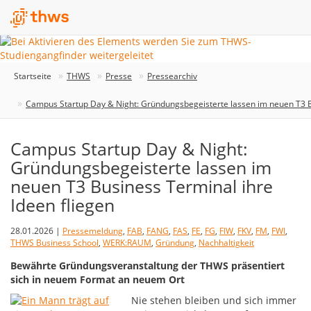
Startseite
THWS
Presse
Pressearchiv
Campus Startup Day & Night: Gründungsbegeisterte lassen im neuen T3 Bu
Campus Startup Day & Night:
Gründungsbegeisterte lassen im
neuen T3 Business Terminal ihre
Ideen fliegen
28.01.2026 |
Pressemeldung
,
FAB
,
FANG
,
FAS
,
FE
,
FG
,
FIW
,
FKV
,
FM
,
FWI
,
THWS Business School
,
WERK:RAUM
,
Gründung
,
Nachhaltigkeit
Bewährte Gründungsveranstaltung der THWS präsentiert
sich in neuem Format an neuem Ort
Nie stehen bleiben und sich immer