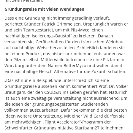
mit zehn Personen.“
Gründungsreise mit vielen Wendungen
Dass eine Gründung nicht immer geradlinig verläuft,
berichtet Gründer Patrick Grimmeisen. Ursprünglich waren er
und sein Team gestartet, um mit Pilz-Mycel einen
nachhaltigen Isolierungs-Baustoff zu kreieren. Danach
versuchten sie, Gerätschaften für den fränkischen Weinbau
auf nachhaltige Weise herzustellen. Schließlich landeten sie
bei einem Produkt, das bisher nur nebenbei entstanden war –
den Pilzen selbst. Mittlerweile betreiben sie eine Pilzfarm in
Würzburg unter dem Namen BetterMyco und wollen damit
eine nachhaltige Fleisch-Alternative für die Zukunft schaffen.
„Das ist nur ein Beispiel, wie unterschiedlich so eine
Gründungsreise aussehen kann“, kommentiert Prof. Dr. Volker
Bräutigam, der den CSUD&N ins Leben gerufen hat. Natürlich
ist auch eine zweitägige Veranstaltung nicht ausreichend, um
die Ideen der gründungsbegeisterten Studierenden
vollkommen auszuarbeiten. Dafür bekommen die drei besten
Ideen weitere Unterstützung. Mit einer Wild Card dürfen sie
am mehrwöchigen „Flight Accelerator“-Programm der
Schweinfurter Gründungsinitiative Startbahn27 teilnehmen.