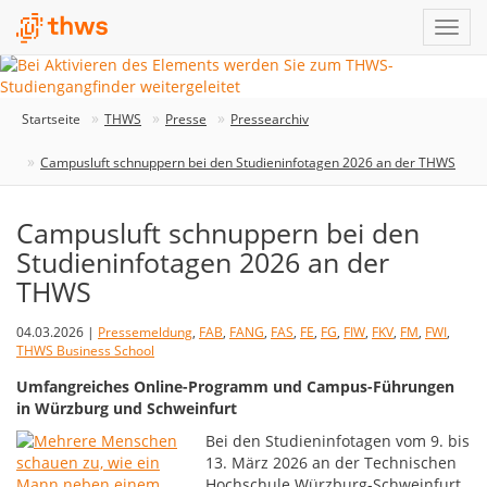
Startseite
THWS
Presse
Pressearchiv
Campusluft schnuppern bei den Studieninfotagen 2026 an der THWS
Campusluft schnuppern bei den
Studieninfotagen 2026 an der
THWS
04.03.2026 |
Pressemeldung
,
FAB
,
FANG
,
FAS
,
FE
,
FG
,
FIW
,
FKV
,
FM
,
FWI
,
THWS Business School
Umfangreiches Online-Programm und Campus-Führungen
in Würzburg und Schweinfurt
Bei den Studieninfotagen vom 9. bis
13. März 2026 an der Technischen
Hochschule Würzburg-Schweinfurt