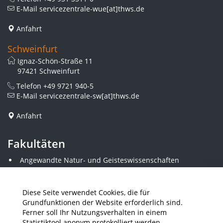
E-Mail
servicezentrale-wue[at]thws.de
Anfahrt
Schweinfurt
Ignaz-Schön-Straße 11
97421 Schweinfurt
Telefon
+49 9721 940-5
E-Mail
servicezentrale-sw[at]thws.de
Anfahrt
Fakultäten
Angewandte Natur- und Geisteswissenschaften
Angewandte Sozialwissenschaften
Architektur und Bauingenieurwesen
Elektrotechnik
Diese Seite verwendet Cookies, die für
Gestaltung
Grundfunktionen der Website erforderlich sind.
Informatik und Wirtschaftsinformatik
Ferner soll Ihr Nutzungsverhalten in einem
Kunststofftechnik und Vermessung
Statistiktool anonym protokolliert werden.