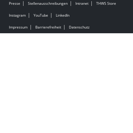
Presse
Stellenausschreibungen
Intranet
THWS Store
Instagram
YouTube
LinkedIn
Impressum
Barrierefreiheit
Datenschutz