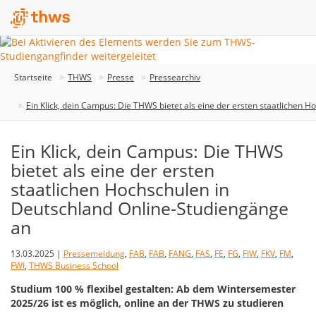
Startseite
THWS
Presse
Pressearchiv
Ein Klick, dein Campus: Die THWS bietet als eine der ersten staatlichen 
Ein Klick, dein Campus: Die THWS
bietet als eine der ersten
staatlichen Hochschulen in
Deutschland Online-Studiengänge
an
13.03.2025 |
Pressemeldung
,
FAB
,
FAB
,
FANG
,
FAS
,
FE
,
FG
,
FIW
,
FKV
,
FM
,
FWI
,
THWS Business School
Studium 100 % flexibel gestalten: Ab dem Wintersemester
2025/26 ist es möglich, online an der THWS zu studieren