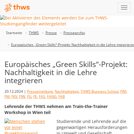
Startseite
THWS
Presse
Pressearchiv
Europäisches „Green Skills“-Projekt: Nachhaltigkeit in die Lehre integriere
Europäisches „Green Skills“-Projekt:
Nachhaltigkeit in die Lehre
integrieren
20.12.2024 |
Pressemeldung
,
Nachhaltigkeit
,
THWS Business School
,
FWI
,
FM
,
FKV
,
FIW
,
FG
,
FE
,
FAS
,
FANG
,
FAB
Lehrende der THWS nehmen am Train-the-Trainer
Workshop in Wien teil
Studierende und Lehrende auf die
gegenwärtigen Herausforderungen
in Umwelt und Gesellschaft