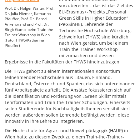
vorzubereiten – das ist das Ziel des
Prof. Dr. Holger Walter, Prof.
EU-Erasmus+-Projekts „Personal
Dr. Julia Hiemer, Katharina
Green Skills in Higher Education“
Pfeuffer, Prof. Dr. Bernd
(PeGSinHE). Lehrende der
Ankenbrand und Prof. Dr.
Birgit Gampl beim Train-the-
Technische Hochschule Würzburg-
Trainer Workshop in Wien
Schweinfurt (THWS) sind kürzlich
(Foto: THWS/Katharina
nach Wien gereist, um bei einem
Pfeuffer)
Train-the-Trainer-Workshop
mitzumachen und dessen
Ergebnisse in die Fakultäten der THWS hineinzutragen.
Die THWS gehört zu einem internationalen Konsortium
teilnehmender Hochschulen aus Litauen, Finnland,
Deutschland, Österreich und Spanien, das sich untereinander
fünf Arbeitspakete aufteilt. Die Ansätze fokussieren sich auf
die Identifikation und Förderung von „Green Skills“ mittels
Lehrformaten und Train-the-Trainer-Schulungen. Einerseits
sollen Studierende für Nachhaltigkeitsthemen sensibilisiert
werden, außerdem sollen Lehrende befähigt werden, diese
innovativ in ihre Lehre zu integrieren.
Die Hochschule für Agrar- und Umweltpädagogik (HAUP) in
Wien hatte zu diesem Zweck zu einem Train-the-Trainer-