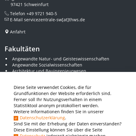
97421 Schweinfurt
Telefon
+49 9721 940-5
E-Mail
servicezentrale-sw[at]thws.de
Anfahrt
Fakultäten
Angewandte Natur- und Geisteswissenschaften
Angewandte Sozialwissenschaften
Architektur und Bauingenieurwesen
Elektrotechnik
Gestaltung
Diese Seite verwendet Cookies, die für
Informatik und Wirtschaftsinformatik
Grundfunktionen der Website erforderlich sind.
Kunststofftechnik und Vermessung
Ferner soll Ihr Nutzungsverhalten in einem
Maschinenbau
Statistiktool anonym protokolliert werden.
THWS Business School
Weitere Informationen finden Sie in unserer
Wirtschaftsingenieurwesen
Datenschutzerklärung
.
Sind Sie mit der Erhebung der Daten einverstanden?
Diese Einstellung können Sie über die Seite
Presse
Stellenausschreibungen
Intranet
THWS Store
Datenschutz
jederzeit rückgängig machen.