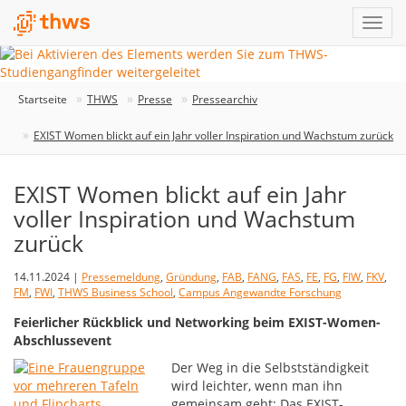
Startseite
THWS
Presse
Pressearchiv
EXIST Women blickt auf ein Jahr voller Inspiration und Wachstum zurück
EXIST Women blickt auf ein Jahr
voller Inspiration und Wachstum
zurück
14.11.2024 |
Pressemeldung
,
Gründung
,
FAB
,
FANG
,
FAS
,
FE
,
FG
,
FIW
,
FKV
,
FM
,
FWI
,
THWS Business School
,
Campus Angewandte Forschung
Feierlicher Rückblick und Networking beim EXIST-Women-
Abschlussevent
Der Weg in die Selbstständigkeit
wird leichter, wenn man ihn
gemeinsam geht: Das EXIST-