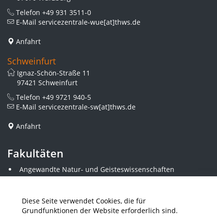
Telefon
+49 931 3511-0
E-Mail
servicezentrale-wue[at]thws.de
Anfahrt
Schweinfurt
Ignaz-Schön-Straße 11
97421 Schweinfurt
Telefon
+49 9721 940-5
E-Mail
servicezentrale-sw[at]thws.de
Anfahrt
Fakultäten
Angewandte Natur- und Geisteswissenschaften
Angewandte Sozialwissenschaften
Architektur und Bauingenieurwesen
Elektrotechnik
Diese Seite verwendet Cookies, die für
Gestaltung
Grundfunktionen der Website erforderlich sind.