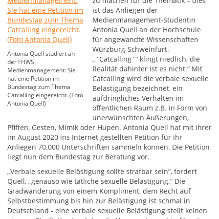
zu machen für die Thematik – dies
ist das Anliegen der
Medienmanagement-Studentin
Antonia Quell an der Hochschule
für angewandte Wissenschaften
Würzburg-Schweinfurt.
Antonia Quell studiert an
„`Catcalling`“ klingt niedlich, die
der FHWS
Realität dahinter ist es nicht.“ Mit
Medienmanagement: Sie
Catcalling wird die verbale sexuelle
hat eine Petition im
Bundestag zum Thema
Belästigung bezeichnet, ein
Catcalling eingereicht. (Foto
aufdringliches Verhalten im
Antonia Quell)
öffentlichen Raum z.B. in Form von
unerwünschten Äußerungen,
Pfiffen, Gesten, Mimik oder Hupen. Antonia Quell hat mit ihrer
im August 2020 ins Internet gestellten Petition für ihr
Anliegen 70.000 Unterschriften sammeln können. Die Petition
liegt nun dem Bundestag zur Beratung vor.
„Verbale sexuelle Belästigung sollte strafbar sein“, fordert
Quell, „genauso wie tätliche sexuelle Belästigung.“ Die
Gradwanderung von einem Kompliment, dem Recht auf
Selbstbestimmung bis hin zur Belästigung ist schmal in
Deutschland - eine verbale sexuelle Belästigung stellt keinen