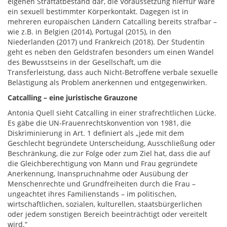
eigenen Straftatbestand dar, die Voraussetzung hierfür wäre
ein sexuell bestimmter Körperkontakt. Dagegen ist in
mehreren europäischen Ländern Catcalling bereits strafbar –
wie z.B. in Belgien (2014), Portugal (2015), in den
Niederlanden (2017) und Frankreich (2018). Der Studentin
geht es neben den Geldstrafen besonders um einen Wandel
des Bewusstseins in der Gesellschaft, um die
Transferleistung, dass auch Nicht-Betroffene verbale sexuelle
Belästigung als Problem anerkennen und entgegenwirken.
Catcalling – eine juristische Grauzone
Antonia Quell sieht Catcalling in einer strafrechtlichen Lücke.
Es gäbe die UN-Frauenrechtskonvention von 1981, die
Diskriminierung in Art. 1 definiert als „jede mit dem
Geschlecht begründete Unterscheidung, Ausschließung oder
Beschränkung, die zur Folge oder zum Ziel hat, dass die auf
die Gleichberechtigung von Mann und Frau gegründete
Anerkennung, Inanspruchnahme oder Ausübung der
Menschenrechte und Grundfreiheiten durch die Frau –
ungeachtet ihres Familienstands – im politischen,
wirtschaftlichen, sozialen, kulturellen, staatsbürgerlichen
oder jedem sonstigen Bereich beeinträchtigt oder vereitelt
wird.“