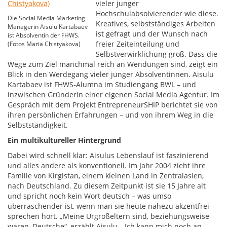
vieler junger
Hochschulabsolvierender wie diese.
Die Social Media Marketing
Kreatives, selbstständiges Arbeiten
Managerin Aisulu Kartabaev
ist gefragt und der Wunsch nach
ist Absolventin der FHWS.
freier Zeiteinteilung und
(Fotos Maria Chistyakova)
Selbstverwirklichung groß. Dass die
Wege zum Ziel manchmal reich an Wendungen sind, zeigt ein
Blick in den Werdegang vieler junger Absolventinnen. Aisulu
Kartabaev ist FHWS-Alumna im Studiengang BWL – und
inzwischen Gründerin einer eigenen Social Media Agentur. Im
Gespräch mit dem Projekt EntrepreneurSHIP berichtet sie von
ihren persönlichen Erfahrungen – und von ihrem Weg in die
Selbstständigkeit.
Ein multikultureller Hintergrund
Dabei wird schnell klar: Aisulus Lebenslauf ist faszinierend
und alles andere als konventionell. Im Jahr 2004 zieht ihre
Familie von Kirgistan, einem kleinen Land in Zentralasien,
nach Deutschland. Zu diesem Zeitpunkt ist sie 15 Jahre alt
und spricht noch kein Wort deutsch – was umso
überraschender ist, wenn man sie heute nahezu akzentfrei
sprechen hört. „Meine Urgroßeltern sind, beziehungsweise
waren, Deutsche“, erzählt Aisulu. „Ich kann mich noch an