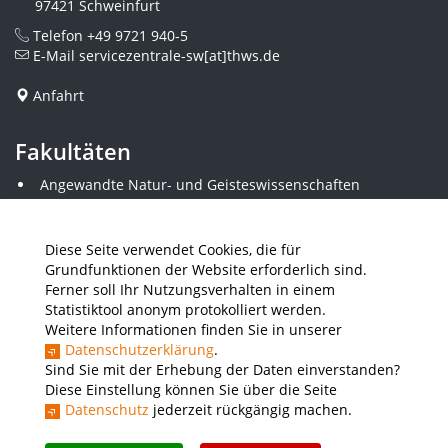
97421 Schweinfurt
Telefon
+49 9721 940-5
E-Mail
servicezentrale-sw[at]thws.de
Anfahrt
Fakultäten
Angewandte Natur- und Geisteswissenschaften
Angewandte Sozialwissenschaften
Architektur und Bauingenieurwesen
Elektrotechnik
Diese Seite verwendet Cookies, die für
Gestaltung
Grundfunktionen der Website erforderlich sind.
Informatik und Wirtschaftsinformatik
Ferner soll Ihr Nutzungsverhalten in einem
Kunststofftechnik und Vermessung
Statistiktool anonym protokolliert werden.
Maschinenbau
Weitere Informationen finden Sie in unserer
THWS Business School
Datenschutzerklärung
.
Wirtschaftsingenieurwesen
Sind Sie mit der Erhebung der Daten einverstanden?
Diese Einstellung können Sie über die Seite
Datenschutz
jederzeit rückgängig machen.
Presse
Stellenausschreibungen
Intranet
THWS Store