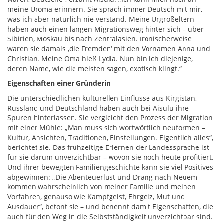
meine Uroma erinnern. Sie sprach immer Deutsch mit mir,
was ich aber natürlich nie verstand. Meine Urgroßeltern
haben auch einen langen Migrationsweg hinter sich – über
Sibirien, Moskau bis nach Zentralasien. Ironischerweise
waren sie damals ‚die Fremden‘ mit den Vornamen Anna und
Christian. Meine Oma hieß Lydia. Nun bin ich diejenige,
deren Name, wie die meisten sagen, exotisch klingt.“
Eigenschaften einer Gründerin
Die unterschiedlichen kulturellen Einflüsse aus Kirgistan,
Russland und Deutschland haben auch bei Aisulu ihre
Spuren hinterlassen. Sie vergleicht den Prozess der Migration
mit einer Mühle: „Man muss sich wortwörtlich neuformen –
Kultur, Ansichten, Traditionen, Einstellungen. Eigentlich alles“,
berichtet sie. Das frühzeitige Erlernen der Landessprache ist
für sie darum unverzichtbar – wovon sie noch heute profitiert.
Und ihrer bewegten Familiengeschichte kann sie viel Positives
abgewinnen: „Die Abenteuerlust und Drang nach Neuem
kommen wahrscheinlich von meiner Familie und meinen
Vorfahren, genauso wie Kampfgeist, Ehrgeiz, Mut und
Ausdauer“, betont sie – und benennt damit Eigenschaften, die
auch für den Weg in die Selbstständigkeit unverzichtbar sind.