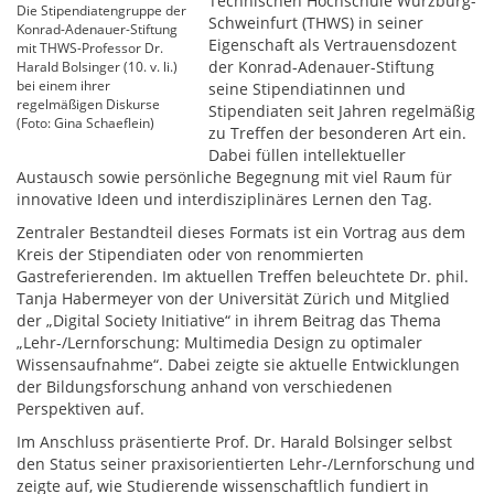
Technischen Hochschule Würzburg-
Die Stipendiatengruppe der
Schweinfurt (THWS) in seiner
Konrad-Adenauer-Stiftung
Eigenschaft als Vertrauensdozent
mit THWS-Professor Dr.
der Konrad-Adenauer-Stiftung
Harald Bolsinger (10. v. li.)
bei einem ihrer
seine Stipendiatinnen und
regelmäßigen Diskurse
Stipendiaten seit Jahren regelmäßig
(Foto: Gina Schaeflein)
zu Treffen der besonderen Art ein.
Dabei füllen intellektueller
Austausch sowie persönliche Begegnung mit viel Raum für
innovative Ideen und interdisziplinäres Lernen den Tag.
Zentraler Bestandteil dieses Formats ist ein Vortrag aus dem
Kreis der Stipendiaten oder von renommierten
Gastreferierenden. Im aktuellen Treffen beleuchtete Dr. phil.
Tanja Habermeyer von der Universität Zürich und Mitglied
der „Digital Society Initiative“ in ihrem Beitrag das Thema
„Lehr-/Lernforschung: Multimedia Design zu optimaler
Wissensaufnahme“. Dabei zeigte sie aktuelle Entwicklungen
der Bildungsforschung anhand von verschiedenen
Perspektiven auf.
Im Anschluss präsentierte Prof. Dr. Harald Bolsinger selbst
den Status seiner praxisorientierten Lehr-/Lernforschung und
zeigte auf, wie Studierende wissenschaftlich fundiert in