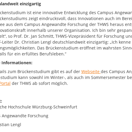
landweit einzigartig
ckenstudium ist eine innovative Entwicklung des Campus Angewan
ckenstudiums zeigt eindrucksvoll, dass Innovationen auch im Bere
dee aus dem Campus Angewandte Forschung der THWS heraus ents
ovationskraft innerhalb unserer Organisation. Ich bin sehr gesp
elt“, so Prof. Dr. Jan Schmitt, THWS-Vizepräsident für Forschung u
F-Leiter Dr. Christian Lengl deutschlandweit einzigartig: „Ich kenn
ungsmöglichkeiten. Das Brückenstudium eröffnet im wahrsten Sinn
lls für ein erfülltes Berufsleben.“
 Informationen:
tails zum Brückenstudium gibt es auf der
Webseite
des Campus An
studium kann sowohl im Winter-, als auch im Sommersemester be
Portal
der THWS ab sofort möglich.
:
che Hochschule Würzburg-Schweinfurt
 Angewandte Forschung
stian Lengl