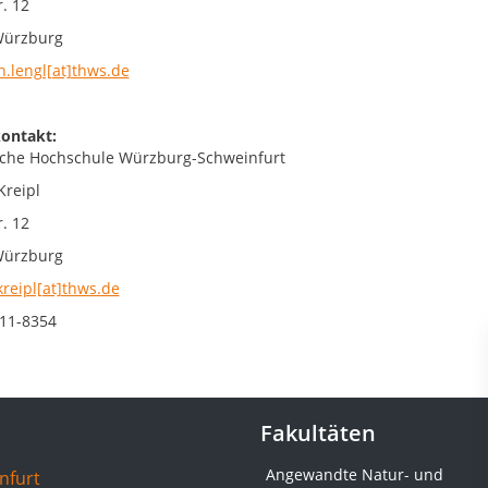
. 12
Würzburg
n.lengl[at]thws.de
ontakt:
che Hochschule Würzburg-Schweinfurt
Kreipl
. 12
Würzburg
kreipl[at]thws.de
11-8354
Fakultäten
Angewandte Natur- und
nfurt