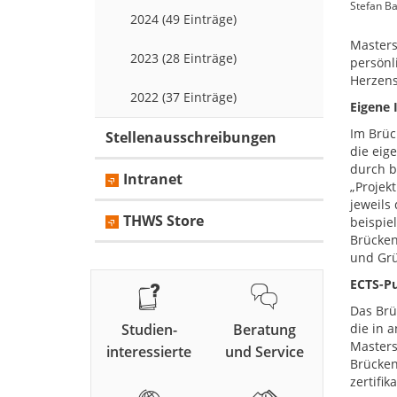
Stefan B
2024 (49 Einträge)
Masters
2023 (28 Einträge)
persönl
Herzens
2022 (37 Einträge)
Eigene 
Im Brüc
Stellenausschreibungen
die eig
durch b
Intranet
„Projek
jeweils
THWS Store
beispie
Brücken
und Grü
ECTS-P
Das Brü
Studien-
Beratung
die in 
Masters
interessierte
und Service
Brücken
zertifi