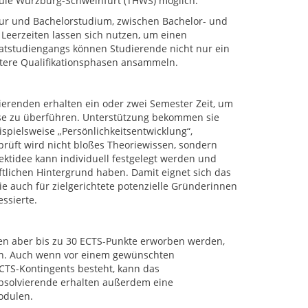
le Würzburg-Schweinfurt (THWS) möglich.
tur und Bachelorstudium, zwischen Bachelor- und
Leerzeiten lassen sich nutzen, um einen
atstudiengangs können Studierende nicht nur ein
itere Qualifikationsphasen ansammeln.
ierenden erhalten ein oder zwei Semester Zeit, um
ase zu überführen. Unterstützung bekommen sie
spielsweise „Persönlichkeitsentwicklung“,
rüft wird nicht bloßes Theoriewissen, sondern
jektidee kann individuell festgelegt werden und
aftlichen Hintergrund haben. Damit eignet sich das
 auch für zielgerichtete potenzielle Gründerinnen
ssierte.
en aber bis zu 30 ECTS-Punkte erworben werden,
en. Auch wenn vor einem gewünschten
CTS-Kontingents besteht, kann das
 Absolvierende erhalten außerdem eine
odulen.