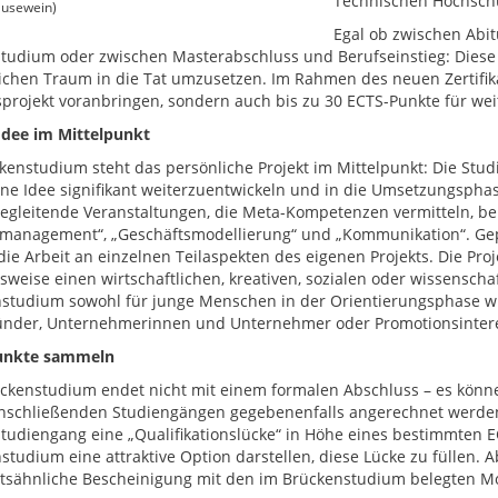
Technischen Hochschu
ausewein)
Egal ob zwischen Abi
tudium oder zwischen Masterabschluss und Berufseinstieg: Diese 
ichen Traum in die Tat umzusetzen. Im Rahmen des neuen Zertifik
projekt voranbringen, sondern auch bis zu 30 ECTS-Punkte für we
Idee im Mittelpunkt
kenstudium steht das persönliche Projekt im Mittelpunkt: Die Stud
ene Idee signifikant weiterzuentwickeln und in die Umsetzungsph
egleitende Veranstaltungen, die Meta-Kompetenzen vermitteln, bei
tmanagement“, „Geschäftsmodellierung“ und „Kommunikation“. Gep
 die Arbeit an einzelnen Teilaspekten des eigenen Projekts. Die Pro
lsweise einen wirtschaftlichen, kreativen, sozialen oder wissensch
studium sowohl für junge Menschen in der Orientierungsphase wie
nder, Unternehmerinnen und Unternehmer oder Promotionsintere
unkte sammeln
ckenstudium endet nicht mit einem formalen Abschluss – es könn
anschließenden Studiengängen gegebenenfalls angerechnet werd
tudiengang eine „Qualifikationslücke“ in Höhe eines bestimmten E
studium eine attraktive Option darstellen, diese Lücke zu füllen.
katsähnliche Bescheinigung mit den im Brückenstudium belegten M