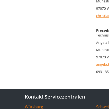
Münzstr
97070 
christia
Pressek
Technis
Angela 
Münzstr
97070 
angela.
0931 35
Kontakt Servicezentralen
Würzburg
Schwei