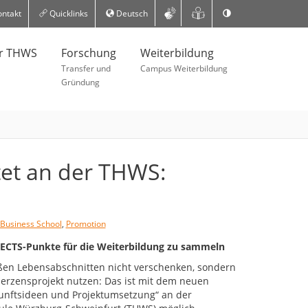
ntakt
Quicklinks
Deutsch
er THWS
Forschung
Weiterbildung
Transfer und
Campus Weiterbildung
Gründung
tet an der THWS:
Business School
,
Promotion
 ECTS-Punkte für die Weiterbildung zu sammeln
oßen Lebensabschnitten nicht verschenken, sondern
Herzensprojekt nutzen: Das ist mit dem neuen
nftsideen und Projektumsetzung“ an der