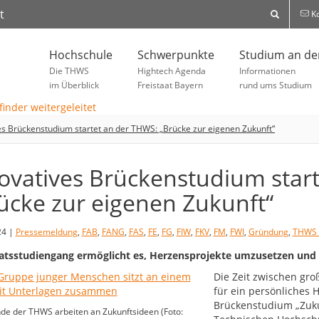
t
Ko
Hochschule
Schwerpunkte
Studium an d
Die THWS
Hightech Agenda
Informationen
im Überblick
Freistaat Bayern
rund ums Studium
es Brückenstudium startet an der THWS: „Brücke zur eigenen Zukunft“
ovatives Brückenstudium star
ücke zur eigenen Zukunft“
24 |
Pressemeldung
,
FAB
,
FANG
,
FAS
,
FE
,
FG
,
FIW
,
FKV
,
FM
,
FWI
,
Gründung
,
THWS 
katsstudiengang ermöglicht es, Herzensprojekte umzusetzen und
Die Zeit zwischen gr
für ein persönliches 
Brückenstudium „Zuku
de der THWS arbeiten an Zukunftsideen (Foto: