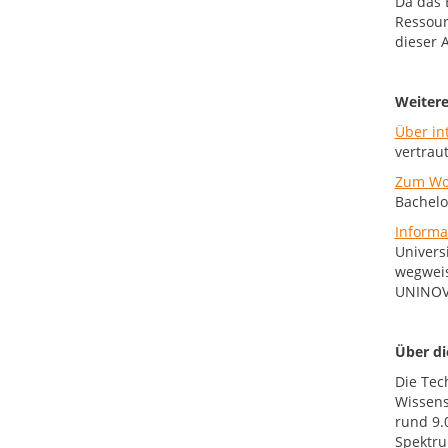
Da das 
Ressour
dieser A
Weitere
Über in
vertrau
Zum Wor
Bachelo
Informa
Univers
wegweis
UNINOVI
Über d
Die Tec
Wissens
rund 9.
Spektru