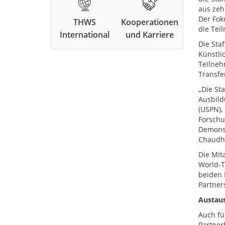
aus zeh
Der Fok
THWS
Kooperationen
die Tei
International
und Karriere
Die Sta
Künstli
Teilneh
Transfe
„Die St
Ausbild
(USPN),
Forschu
Demonst
Chaudhu
Die Mit
World-T
beiden 
Partner
Austau
Auch fü
Partner