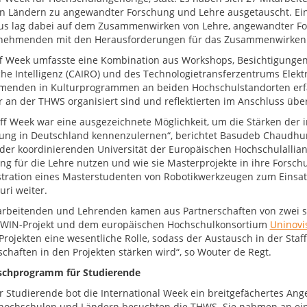
n Ländern zu angewandter Forschung und Lehre ausgetauscht. Eine
us lag dabei auf dem Zusammenwirken von Lehre, angewandter For
lnehmenden mit den Herausforderungen für das Zusammenwirken d
ff Week umfasste eine Kombination aus Workshops, Besichtigungen d
che Intelligenz (CAIRO) und des Technologietransferzentrums Elek
menden in Kulturprogrammen an beiden Hochschulstandorten erf
r an der THWS organisiert sind und reflektierten im Anschluss übe
aff Week war eine ausgezeichnete Möglichkeit, um die Stärken der
ung in Deutschland kennenzulernen“, berichtet Basudeb Chaudhuri,
 der koordinierenden Universität der Europäischen Hochschulallianz
ng für die Lehre nutzen und wie sie Masterprojekte in ihre Forsc
ration eines Masterstudenten von Robotikwerkzeugen zum Einsatz
ri weiter.
arbeitenden und Lehrenden kamen aus Partnerschaften von zwei s
WIN-Projekt und dem europäischen Hochschulkonsortium
Uninovi
Projekten eine wesentliche Rolle, sodass der Austausch in der St
schaften in den Projekten stärken wird“, so Wouter de Regt.
schprogramm für Studierende
r Studierende bot die International Week ein breitgefächertes Ang
hochschulen und Ländern besuchten die THWS. Sie nahmen an ei