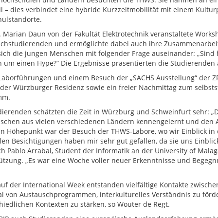
teil – dies verbindet eine hybride Kurzzeitmobilität mit einem K
ulstandorte.
r. Marian Daun von der Fakultät Elektrotechnik veranstaltete Wor
chstudierenden und ermöglichte dabei auch ihre Zusammenarbeit
sich die jungen Menschen mit folgender Frage auseinander: „Sind 
ch um einen Hype?“ Die Ergebnisse präsentierten die Studierenden
aborführungen und einem Besuch der „SACHS Ausstellung“ der ZF 
der Würzburger Residenz sowie ein freier Nachmittag zum selbst
mm.
dierenden schätzten die Zeit in Würzburg und Schweinfurt sehr: „D
schen aus vielen verschiedenen Ländern kennengelernt und den 
in Höhepunkt war der Besuch der THWS-Labore, wo wir Einblick in 
llen Besichtigungen haben mir sehr gut gefallen, da sie uns Einbli
ich Pablo Arrabal, Student der Informatik an der University of Mala
ützung. „Es war eine Woche voller neuer Erkenntnisse und Begegnu
auf der International Week entstanden vielfältige Kontakte zwisch
al von Austauschprogrammen, interkulturelles Verständnis zu för
hiedlichen Kontexten zu stärken, so Wouter de Regt.