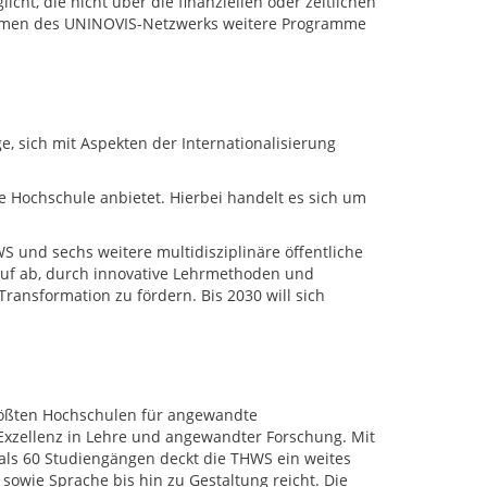
ht, die nicht über die finanziellen oder zeitlichen
Rahmen des UNINOVIS-Netzwerks weitere Programme
e, sich mit Aspekten der Internationalisierung
he Hochschule anbietet. Hierbei handelt es sich um
S und sechs weitere multidisziplinäre öffentliche
auf ab, durch innovative Lehrmethoden und
ansformation zu fördern. Bis 2030 will sich
rößten Hochschulen für angewandte
 Exzellenz in Lehre und angewandter Forschung. Mit
als 60 Studiengängen deckt die THWS ein weites
sowie Sprache bis hin zu Gestaltung reicht. Die