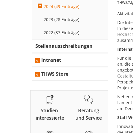
THWS/Aly
2024 (49 Einträge)
Aktivitä
2023 (28 Einträge)
Die Int
In dies
2022 (37 Einträge)
Hochsch
zusam
Stellenausschreibungen
Interna
Für die
Intranet
an, die
angebot
THWS Store
Gestalt
Perspek
Projekte
Neben d
Lament 
am Deut
Studien-
Beratung
interessierte
und Service
Staff W
Innovat
die Sta