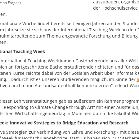
auszubauen, organisie
son Forgas)
der Hochschulservice 
ten.
ernationale Woche findet bereits seit einigen Jahren an den Stand
em Jahr setze sie sich aus der International Teaching Week an den F
ulmitarbeitende zum Thema angewandte Forschung und Bildung 
men.
tional Teaching Week
 International Teaching Week kamen Gastdozierende aus aller Wel
 sich an fortgeschrittene Bachelorstudierende richteten und für d
enen Kurse reichte dabei von der Sozialen Arbeit über Informatik
ung. „Dadurch ist es unseren Studierenden möglich, im Sinne der
i
tiven auch ohne Auslandsaufenthalt kennenzulernen“, erklärt Woute
.
iesen Lehrveranstaltungen gab es außerdem ein Rahmenprogramm
– Responding to Climate Change through Art“ mit einer Ausstellun
schen Wirtschaftsingenieurtag in München durch die Fakultät Wi
eek: Innovative Strategies to Bridge Education and Research
ive Strategien zur Verbindung von Lehre und Forschung - mit diese
ff Week für Hochschulangehörige, statt. Es haben sich 27 Mitarbe