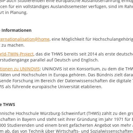
BIP auch Studierenden eine europäische Auslandserfahrung ermöglic
cen für ein vollständiges Auslandssemester verfügen, sind im 
rt in Planung.
 Informationen
ternationalisation@home
, eine Möglichkeit für Hochschulangehörig
t zu machen.
ld-TWIN-Project
, das die THWS bereits seit 2014 als erste deutsc
rstudiengänge parallel auf Deutsch und Englisch.
tionen zu UNINOVIS
: UNINOVIS ist ein Konsortium, zu dem die THW
itäten und Hochschulen in Europa gehören. Das Bündnis zielt dar
ende Forschung im Bereich der Datenwissenschaften die digitale Tr
S als führende europäische Universität etablieren.
ie THWS
hnische Hochschule Würzburg-Schweinfurt (THWS) zählt zu den g
chaften in Bayern und steht seit ihrer Gründung im Jahr 1971 für
000 Studierenden und einem breit gefächerten Angebot von mehr 
m ab, das von Technik über Wirtschafts- und Sozialwissenschaften 