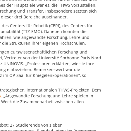
s der Hauptziele war es, die THWS vorzustellen.
schung und Transfer. Insbesondere setzten sich
ieser drei Bereiche auseinander.
es Centers für Robotik (CERI), des Centers für
tromobilität (TTZ-EMO). Daneben konnten die
ahren, wie angewandte Forschung, Lehre und
r die Strukturen ihrer eigenen Hochschulen.
 ingenieurswissenschaftlichen Forschung und
 Vertreter von der Université Sorbonne Paris Nord
 UNINOVIS. „Professoren erklärten, wie sie ihre
hung einbeziehen. Bemerkenswert war die
 im OP-Saal für Kniegelenkoperationen“, so
trategischen, internationalen THWS-Projekten: Dem
s
. „Angewandte Forschung und Lehre spielen in
aff Week die Zusammenarbeit zwischen allen
ebot: 27 Studierende von sieben
nem sogenannten „Blended Intensive Programme