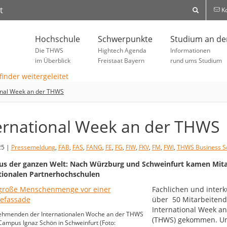
t
Ko
Hochschule
Schwerpunkte
Studium an d
Die THWS
Hightech Agenda
Informationen
im Überblick
Freistaat Bayern
rund ums Studium
onal Week an der THWS
ernational Week an der THWS
25 |
Pressemeldung
,
FAB
,
FAS
,
FANG
,
FE
,
FG
,
FIW
,
FKV
,
FM
,
FWI
,
THWS Business S
us der ganzen Welt: Nach Würzburg und Schweinfurt kamen Mita
tionalen Partnerhochschulen
Fachlichen und interk
über 50 Mitarbeitend
International Week a
nehmenden der Internationalen Woche an der THWS
(THWS) gekommen. Um
ampus Ignaz Schön in Schweinfurt (Foto: