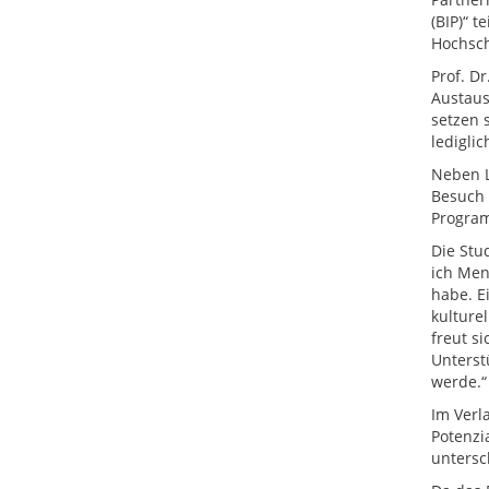
(BIP)“ 
Hochsch
Prof. D
Austaus
setzen 
ledigli
Neben L
Besuch 
Progra
Die Stu
ich Men
habe. E
kulture
freut s
Unterst
werde.“
Im Verl
Potenzi
untersc