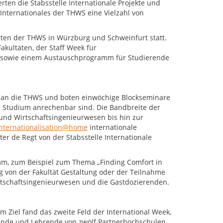
rten die Stabsstelle Internationale Projekte und
Internationales der THWS eine Vielzahl von
orten der THWS in Würzburg und Schweinfurt statt.
akultäten, der Staff Week für
sowie einem Austauschprogramm für Studierende
t an die THWS und boten einwöchige Blockseminare
as Studium anrechenbar sind. Die Bandbreite der
 und Wirtschaftsingenieurwesen bis hin zur
nternationalisation@home
internationale
r de Regt von der Stabsstelle Internationale
, zum Beispiel zum Thema „Finding Comfort in
g von der Fakultät Gestaltung oder der Teilnahme
rtschaftsingenieurwesen und die Gastdozierenden.
m Ziel fand das zweite Feld der International Week,
itende und Lehrende von zwölf Partnerhochschulen