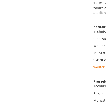
THWS is
zahlrei
Studien
Kontakt
Technis
Stabsste
Wouter 
Münzstr
97070 
wouter.
Pressek
Technis
Angela 
Münzstr