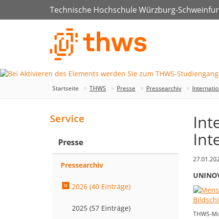
Technische Hochschule Würzburg-Schweinfur
Startseite
THWS
Presse
Pressearchiv
Internati
Int
Service
Int
Presse
27.01.20
Pressearchiv
UNINOVI
2026 (40 Einträge)
2025 (57 Einträge)
THWS-Mit