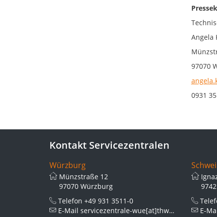
Pressek
Technis
Angela 
Münzstr
97070 
angela.
0931 35
Kontakt Servicezentralen
Würzburg
Schwei
Münzstraße 12
Igna
97070 Würzburg
9742
Telefon
+49 931 3511-0
Tele
E-Mail
servicezentrale-wue[at]thws.de
E-Ma