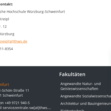
ontakt:
che Hochschule Würzburg-Schweinfurt
Kreipl
. 12
Würzburg
kreipl[at]thws.de
11-8354
Fakultäten
Angewandte Natur- und
nfurt
Geisteswissenschaften
z-Schön-Straße 11
1 Schweinfurt
Angewandte Sozialwissenscha
fon
+49 9721 940-5
Architektur und Bauingenieu
il
servicezentrale-sw[at]thws.de
Elektrotechnik