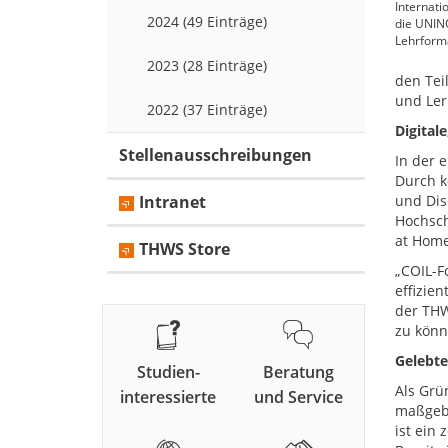
Internati
2024 (49 Einträge)
die UNIN
Lehrform
2023 (28 Einträge)
den Tei
und Ler
2022 (37 Einträge)
Digital
Stellenausschreibungen
In der 
Durch k
Intranet
und Disk
Hochsch
at Home
THWS Store
„COIL-F
effizien
der THW
zu könn
Gelebte
Studien-
Beratung
Als Grü
interessierte
und Service
maßgebl
ist ein