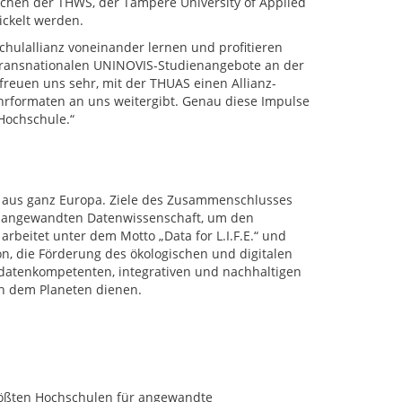
schen der THWS, der Tampere University of Applied
ickelt werden.
chulallianz voneinander lernen und profitieren
e transnationalen UNINOVIS-Studienangebote an der
freuen uns sehr, mit der THUAS einen Allianz-
ehrformaten an uns weitergibt. Genau diese Impulse
 Hochschule.“
n aus ganz Europa. Ziele des Zusammenschlusses
er angewandten Datenwissenschaft, um den
rbeitet unter dem Motto „Data for L.I.F.E.“ und
on, die Förderung des ökologischen und digitalen
 datenkompetenten, integrativen und nachhaltigen
h dem Planeten dienen.
rößten Hochschulen für angewandte