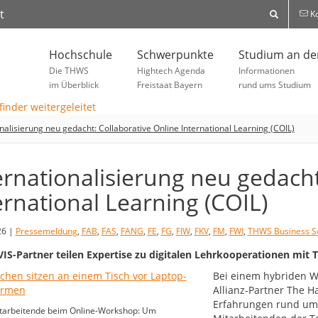
t
Ko
Hochschule
Schwerpunkte
Studium an d
Die THWS
Hightech Agenda
Informationen
im Überblick
Freistaat Bayern
rund ums Studium
onalisierung neu gedacht: Collaborative Online International Learning (COIL)
ernationalisierung neu gedacht
ernational Learning (COIL)
26 |
Pressemeldung
,
FAB
,
FAS
,
FANG
,
FE
,
FG
,
FIW
,
FKV
,
FM
,
FWI
,
THWS Business S
S-Partner teilen Expertise zu digitalen Lehrkooperationen mit
Bei einem hybriden W
Allianz-Partner The H
Erfahrungen rund um 
arbeitende beim Online-Workshop: Um