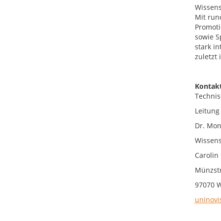
Wissens
Mit run
Promoti
sowie S
stark i
zuletzt
Kontakt
Technis
Leitung 
Dr. Mon
Wissens
Carolin
Münzstr
97070 
uninovi