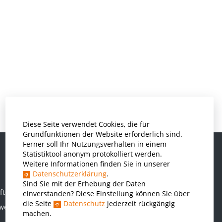
Diese Seite verwendet Cookies, die für
Grundfunktionen der Website erforderlich sind.
Ferner soll Ihr Nutzungsverhalten in einem
Statistiktool anonym protokolliert werden.
Weitere Informationen finden Sie in unserer
Informatik und Wirtschaftsinformatik
Datenschutzerklärung
.
Kunststofftechnik und Vermessung
Sind Sie mit der Erhebung der Daten
ften
einverstanden? Diese Einstellung können Sie über
Maschinenbau
die Seite
Datenschutz
jederzeit rückgängig
rwesen
THWS Business School
machen.