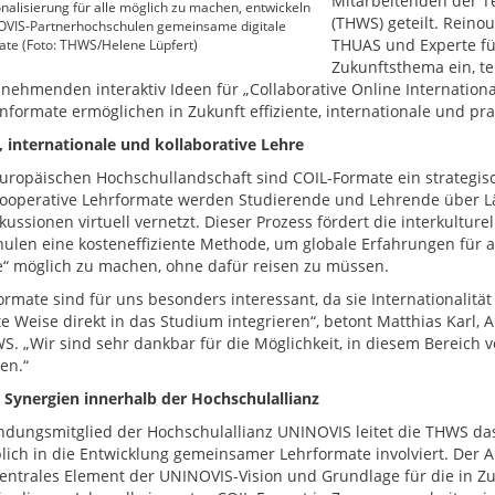
Mitarbeitenden der 
onalisierung für alle möglich zu machen, entwickeln
(THWS) geteilt. Reinou
OVIS-Partnerhochschulen gemeinsame digitale
THUAS und Experte für
ate (Foto: THWS/Helene Lüpfert)
Zukunftsthema ein, te
lnehmenden interaktiv Ideen für „Collaborative Online Internation
nformate ermöglichen in Zukunft effiziente, internationale und pra
e, internationale und kollaborative Lehre
europäischen Hochschullandschaft sind COIL-Formate ein strategisch
ooperative Lehrformate werden Studierende und Lehrende über L
ussionen virtuell vernetzt. Dieser Prozess fördert die interkulture
ulen eine kosteneffiziente Methode, um globale Erfahrungen für al
“ möglich zu machen, ohne dafür reisen zu müssen.
ormate sind für uns besonders interessant, da sie Internationalität
te Weise direkt in das Studium integrieren“, betont Matthias Karl, 
S. „Wir sind sehr dankbar für die Möglichkeit, in diesem Bereich
en.“
 Synergien innerhalb der Hochschulallianz
ndungsmitglied der Hochschulallianz UNINOVIS leitet die THWS das 
ich in die Entwicklung gemeinsamer Lehrformate involviert. Der 
 zentrales Element der UNINOVIS-Vision und Grundlage für die in 