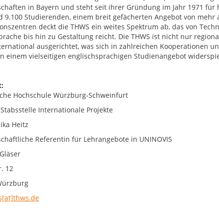
chaften in Bayern und steht seit ihrer Gründung im Jahr 1971 fü
d 9.100 Studierenden, einem breit gefächerten Angebot von mehr 
onszentren deckt die THWS ein weites Spektrum ab, das von Techni
prache bis hin zu Gestaltung reicht. Die THWS ist nicht nur region
nternational ausgerichtet, was sich in zahlreichen Kooperationen
 in einem vielseitigen englischsprachigen Studienangebot widerspie
:
che Hochschule Würzburg-Schweinfurt
Stabsstelle Internationale Projekte
ika Heitz
chaftliche Referentin für Lehrangebote in UNINOVIS
 Gläser
. 12
Würzburg
s[at]thws.de