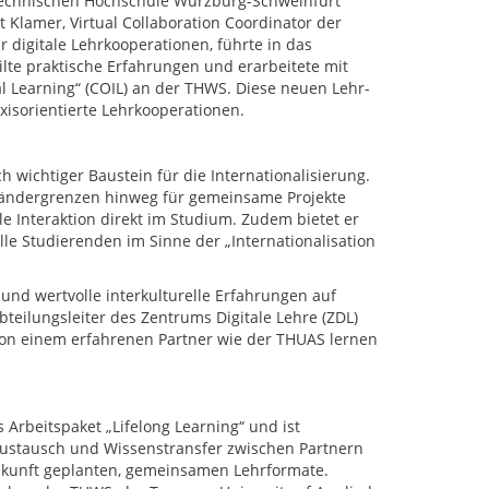
Technischen Hochschule Würzburg-Schweinfurt
t Klamer, Virtual Collaboration Coordinator der
 digitale Lehrkooperationen, führte in das
ilte praktische Erfahrungen und erarbeitete mit
al Learning“ (COIL) an der THWS. Diese neuen Lehr-
xisorientierte Lehrkooperationen.
 wichtiger Baustein für die Internationalisierung.
ändergrenzen hinweg für gemeinsame Projekte
lle Interaktion direkt im Studium. Zudem bietet er
le Studierenden im Sinne der „Internationalisation
 und wertvolle interkulturelle Erfahrungen auf
Abteilungsleiter des Zentrums Digitale Lehre (ZDL)
 von einem erfahrenen Partner wie der THUAS lernen
Arbeitspaket „Lifelong Learning“ und ist
Austausch und Wissenstransfer zwischen Partnern
Zukunft geplanten, gemeinsamen Lehrformate.