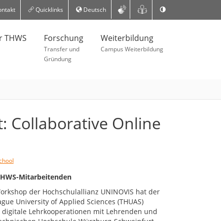
ntakt
Quicklinks
Deutsch
er THWS
Forschung
Weiterbildung
Transfer und
Campus Weiterbildung
Gründung
: Collaborative Online
chool
 THWS-Mitarbeitenden
orkshop der Hochschulallianz UNINOVIS hat der
ague University of Applied Sciences (THUAS)
digitale Lehrkooperationen mit Lehrenden und