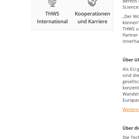
Bereits
Science
THWS
Kooperationen
„Der Wo
International
und Karriere
können“
THWS un
Partner
innerha
Über U
Als EU-
sind di
gesells
konzent
Wandels
Europas
Weitere
Über d
Die Tec