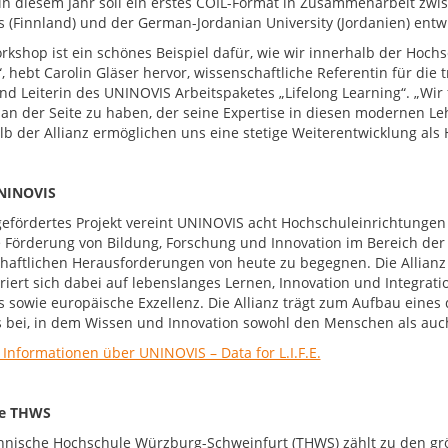
 in diesem Jahr soll ein erstes COIL-Format in Zusammenarbeit zwi
s (Finnland) und der German-Jordanian University (Jordanien) entw
rkshop ist ein schönes Beispiel dafür, wie wir innerhalb der Hochs
, hebt Carolin Gläser hervor, wissenschaftliche Referentin für di
d Leiterin des UNINOVIS Arbeitspaketes „Lifelong Learning“. „Wir 
 an der Seite zu haben, der seine Expertise in diesen modernen L
lb der Allianz ermöglichen uns eine stetige Weiterentwicklung als
NINOVIS
gefördertes Projekt vereint UNINOVIS acht Hochschuleinrichtunge
e Förderung von Bildung, Forschung und Innovation im Bereich d
chaftlichen Herausforderungen von heute zu begegnen. Die Allianz a
riert sich dabei auf lebenslanges Lernen, Innovation und Integrati
 sowie europäische Exzellenz. Die Allianz trägt zum Aufbau eines
 bei, in dem Wissen und Innovation sowohl den Menschen als auc
 Informationen über UNINOVIS – Data for L.I.F.E.
ie THWS
hnische Hochschule Würzburg-Schweinfurt (THWS) zählt zu den g