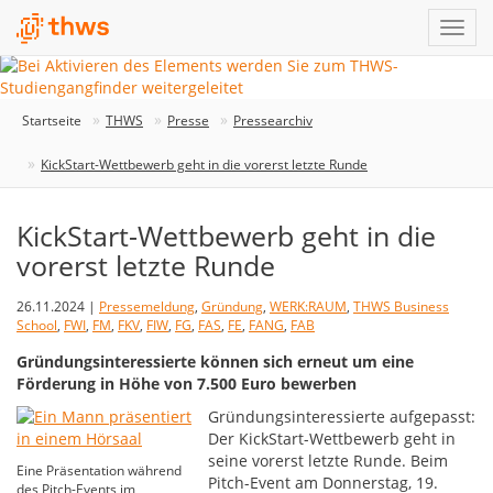
Startseite
THWS
Presse
Pressearchiv
KickStart-Wettbewerb geht in die vorerst letzte Runde
KickStart-Wettbewerb geht in die
vorerst letzte Runde
26.11.2024 |
Pressemeldung
,
Gründung
,
WERK:RAUM
,
THWS Business
School
,
FWI
,
FM
,
FKV
,
FIW
,
FG
,
FAS
,
FE
,
FANG
,
FAB
Gründungsinteressierte können sich erneut um eine
Förderung in Höhe von 7.500 Euro bewerben
Gründungsinteressierte aufgepasst:
Der KickStart-Wettbewerb geht in
seine vorerst letzte Runde. Beim
Eine Präsentation während
Pitch-Event am Donnerstag, 19.
des Pitch-Events im