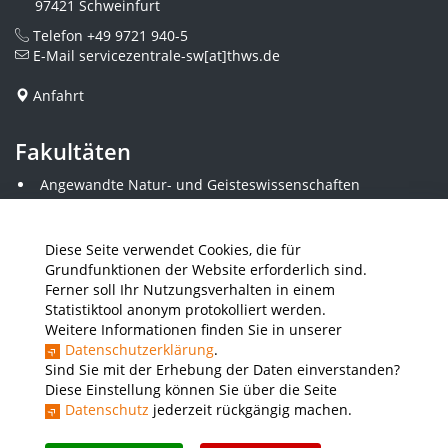
97421 Schweinfurt
Telefon
+49 9721 940-5
E-Mail
servicezentrale-sw[at]thws.de
Anfahrt
Fakultäten
Angewandte Natur- und Geisteswissenschaften
Angewandte Sozialwissenschaften
Architektur und Bauingenieurwesen
Elektrotechnik
Diese Seite verwendet Cookies, die für
Gestaltung
Grundfunktionen der Website erforderlich sind.
Informatik und Wirtschaftsinformatik
Ferner soll Ihr Nutzungsverhalten in einem
Kunststofftechnik und Vermessung
Statistiktool anonym protokolliert werden.
Maschinenbau
Weitere Informationen finden Sie in unserer
THWS Business School
Datenschutzerklärung
.
Wirtschaftsingenieurwesen
Sind Sie mit der Erhebung der Daten einverstanden?
Diese Einstellung können Sie über die Seite
Datenschutz
jederzeit rückgängig machen.
Presse
Stellenausschreibungen
Intranet
THWS Store