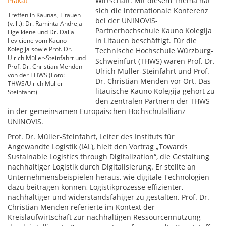
Wirtschaft: Mit diesem Thema hat
sich die internationale Konferenz
Treffen in Kaunas, Litauen
bei der UNINOVIS-
(v. li.): Dr. Raminta Andrėja
Partnerhochschule Kauno Kolegija
Ligeikienė und Dr. Dalia
in Litauen beschäftigt. Für die
Ileviciene vom Kauno
Kolegija sowie Prof. Dr.
Technische Hochschule Würzburg-
Ulrich Müller-Steinfahrt und
Schweinfurt (THWS) waren Prof. Dr.
Prof. Dr. Christian Menden
Ulrich Müller-Steinfahrt und Prof.
von der THWS (Foto:
Dr. Christian Menden vor Ort. Das
THWS/Ulrich Müller-
litauische Kauno Kolegija gehört zu
Steinfahrt)
den zentralen Partnern der THWS
in der gemeinsamen Europäischen Hochschulallianz
UNINOVIS.
Prof. Dr. Müller-Steinfahrt, Leiter des Instituts für
Angewandte Logistik (IAL), hielt den Vortrag „Towards
Sustainable Logistics through Digitalization“, die Gestaltung
nachhaltiger Logistik durch Digitalisierung. Er stellte an
Unternehmensbeispielen heraus, wie digitale Technologien
dazu beitragen können, Logistikprozesse effizienter,
nachhaltiger und widerstandsfähiger zu gestalten. Prof. Dr.
Christian Menden referierte im Kontext der
Kreislaufwirtschaft zur nachhaltigen Ressourcennutzung