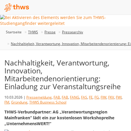
Startseite
THWS
Presse
Pressearchiv
Nachhaltigkeit, Verantwortung, Innovation, Mitarbeitendenorientierung: E
Nachhaltigkeit, Verantwortung,
Innovation,
Mitarbeitendenorientierung:
Einladung zur Veranstaltungsreihe
10.03.2026 |
Pressemeldung
,
FAB
,
FAB
,
FANG
,
FAS
,
FE
,
FG
,
FIW
,
FKV
,
FWI
,
FM
,
Gründung
,
THWS Business School
THWS-Verbundpartner: AG „Verantwortungsregion
Mainfranken“ lädt ein zur kostenlosen Workshopreihe
„UnternehmensWERT!“