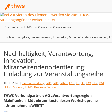
Startseite
THWS
Presse
Pressearchiv
Nachhaltigkeit, Verantwortung, Innovation, Mitarbeitendenorientierung: E
Nachhaltigkeit, Verantwortung,
Innovation,
Mitarbeitendenorientierung:
Einladung zur Veranstaltungsreihe
10.03.2026 |
Pressemeldung
,
FAB
,
FAB
,
FANG
,
FAS
,
FE
,
FG
,
FIW
,
FKV
,
FWI
,
FM
,
Gründung
,
THWS Business School
THWS-Verbundpartner: AG „Verantwortungsregion
Mainfranken“ lädt ein zur kostenlosen Workshopreihe
„UnternehmensWERT!“