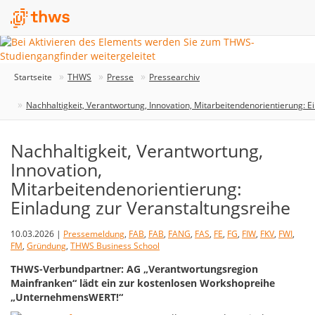
Startseite
THWS
Presse
Pressearchiv
Nachhaltigkeit, Verantwortung, Innovation, Mitarbeitendenorientierung: E
Nachhaltigkeit, Verantwortung,
Innovation,
Mitarbeitendenorientierung:
Einladung zur Veranstaltungsreihe
10.03.2026 |
Pressemeldung
,
FAB
,
FAB
,
FANG
,
FAS
,
FE
,
FG
,
FIW
,
FKV
,
FWI
,
FM
,
Gründung
,
THWS Business School
THWS-Verbundpartner: AG „Verantwortungsregion
Mainfranken“ lädt ein zur kostenlosen Workshopreihe
„UnternehmensWERT!“