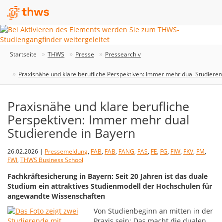
Startseite
THWS
Presse
Pressearchiv
Praxisnähe und klare berufliche Perspektiven: Immer mehr dual Studiere
Praxisnähe und klare berufliche
Perspektiven: Immer mehr dual
Studierende in Bayern
26.02.2026 |
Pressemeldung
,
FAB
,
FAB
,
FANG
,
FAS
,
FE
,
FG
,
FIW
,
FKV
,
FM
,
FWI
,
THWS Business School
Fachkräftesicherung in Bayern: Seit 20 Jahren ist das duale
Studium ein attraktives Studienmodell der Hochschulen für
angewandte Wissenschaften
Von Studienbeginn an mitten in der
Praxis sein: Das macht die dualen