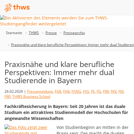
Startseite
THWS
Presse
Pressearchiv
Praxisnähe und klare berufliche Perspektiven: Immer mehr dual Studiere
Praxisnähe und klare berufliche
Perspektiven: Immer mehr dual
Studierende in Bayern
26.02.2026 |
Pressemeldung
,
FAB
,
FAB
,
FANG
,
FAS
,
FE
,
FG
,
FIW
,
FKV
,
FM
,
FWI
,
THWS Business School
Fachkräftesicherung in Bayern: Seit 20 Jahren ist das duale
Studium ein attraktives Studienmodell der Hochschulen für
angewandte Wissenschaften
Von Studienbeginn an mitten in der
Praxis sein: Das macht die dualen