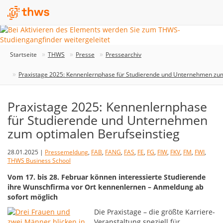
Startseite
THWS
Presse
Pressearchiv
Praxistage 2025: Kennenlernphase für Studierende und Unternehmen zum
Praxistage 2025: Kennenlernphase
für Studierende und Unternehmen
zum optimalen Berufseinstieg
28.01.2025 |
Pressemeldung
,
FAB
,
FANG
,
FAS
,
FE
,
FG
,
FIW
,
FKV
,
FM
,
FWI
,
THWS Business School
Vom 17. bis 28. Februar können interessierte Studierende
ihre Wunschfirma vor Ort kennenlernen – Anmeldung ab
sofort möglich
Die Praxistage – die größte Karriere-
Veranstaltung speziell für