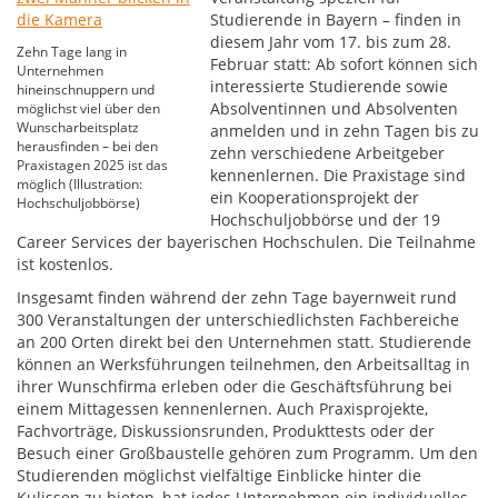
Studierende in Bayern – finden in
diesem Jahr vom 17. bis zum 28.
Zehn Tage lang in
Februar statt: Ab sofort können sich
Unternehmen
interessierte Studierende sowie
hineinschnuppern und
Absolventinnen und Absolventen
möglichst viel über den
Wunscharbeitsplatz
anmelden und in zehn Tagen bis zu
herausfinden – bei den
zehn verschiedene Arbeitgeber
Praxistagen 2025 ist das
kennenlernen. Die Praxistage sind
möglich (Illustration:
ein Kooperationsprojekt der
Hochschuljobbörse)
Hochschuljobbörse und der 19
Career Services der bayerischen Hochschulen. Die Teilnahme
ist kostenlos.
Insgesamt finden während der zehn Tage bayernweit rund
300 Veranstaltungen der unterschiedlichsten Fachbereiche
an 200 Orten direkt bei den Unternehmen statt. Studierende
können an Werksführungen teilnehmen, den Arbeitsalltag in
ihrer Wunschfirma erleben oder die Geschäftsführung bei
einem Mittagessen kennenlernen. Auch Praxisprojekte,
Fachvorträge, Diskussionsrunden, Produkttests oder der
Besuch einer Großbaustelle gehören zum Programm. Um den
Studierenden möglichst vielfältige Einblicke hinter die
Kulissen zu bieten, hat jedes Unternehmen ein individuelles