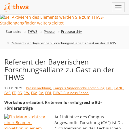
Startseite
THWS
Presse
Pressearchiv
Referent der Bayerischen Forschungsallianz zu Gast an der THWS
Referent der Bayerischen
Forschungsallianz zu Gast an der
THWS
12.06.2025 |
Pressemeldung
,
Campus Angewandte Forschung
,
FAB
,
FANG
,
FAS
,
FE
,
FG
,
FIW
,
FKV
,
FM
,
FWI
,
THWS Business School
Workshop erläutert Kriterien für erfolgreiche EU-
Förderanträge
Auf Initiative des Campus
Angewandte Forschung (CAF) ist Dr.
Nico Riemann an der Technischen