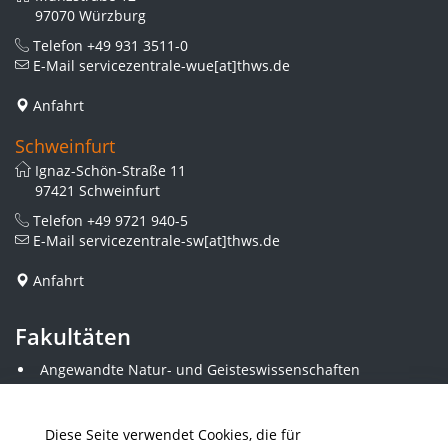
97070 Würzburg
Telefon
+49 931 3511-0
E-Mail
servicezentrale-wue[at]thws.de
Anfahrt
Schweinfurt
Ignaz-Schön-Straße 11
97421 Schweinfurt
Telefon
+49 9721 940-5
E-Mail
servicezentrale-sw[at]thws.de
Anfahrt
Fakultäten
Angewandte Natur- und Geisteswissenschaften
Angewandte Sozialwissenschaften
Architektur und Bauingenieurwesen
Elektrotechnik
Diese Seite verwendet Cookies, die für