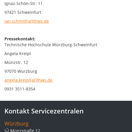
Ignaz-Schön-Str. 11
97421 Schweinfurt
jan.schmitt[at]thws.de
Pressekontakt:
Technische Hochschule Würzburg-Schweinfurt
Angela Kreipl
Münzstr. 12
97070 Würzburg
angela.kreipl[at]thws.de
0931 3511-8354
Kontakt Servicezentralen
Würzburg
Münzstraße 12