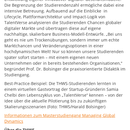
Die Begrenzung der Studierendenzahl ermögliche dabei eine
intensive Betreuung. Aufbauend auf die Einblicke in
Lifecycle, Plattformarchitektur und Impact-Logik von
TalentVerse analysieren die Studierenden Chancen globaler
digitaler Märkte und übertragen diese auf eigene
nachhaltige, skalierbare Business-Modell-Entwürfe. „Bei uns
geht es nie um Trockenübungen, sondern immer um echte
Marktchancen und Veränderungsoptionen in einer
hochdynamischen Welt! Nur so können unsere Studierenden
später sofort starten – mit einem eigenen neuen
Unternehmen oder in bereits bestehenden Organisationen,"
begründet Prof. Dr. Bolsinger die praxisorientierte Didaktik im
Studiengang.
Best-Practice-Beispiel: Die THWS-Studierenden lernten in
einem virtuellen Gastvortrag der Startup-Gründerin Samia
Chelbi den Lebenszyklus von „TalentVerse“ kennen – von der
Idee über die aktuelle Pilotierung bis zu zukünftigen
Skalierungsszenarien (Foto: THWS/Harald Bolsinger)
Informationen zum Masterstudiengang Managing Global
Dynamics
Über die THWS