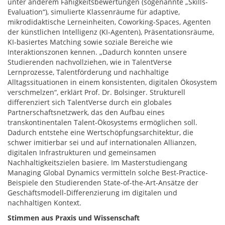
unter anderem Fähigkeitsbewertungen (sogenannte „Skills-
Evaluation“), simulierte Klassenräume für adaptive,
mikrodidaktische Lerneinheiten, Coworking-Spaces, Agenten
der künstlichen Intelligenz (KI-Agenten), Präsentationsräume,
KI-basiertes Matching sowie soziale Bereiche wie
Interaktionszonen kennen. „Dadurch konnten unsere
Studierenden nachvollziehen, wie in TalentVerse
Lernprozesse, Talentförderung und nachhaltige
Alltagssituationen in einem konsistenten, digitalen Ökosystem
verschmelzen“, erklärt Prof. Dr. Bolsinger. Strukturell
differenziert sich TalentVerse durch ein globales
Partnerschaftsnetzwerk, das den Aufbau eines
transkontinentalen Talent-Ökosystems ermöglichen soll.
Dadurch entstehe eine Wertschöpfungsarchitektur, die
schwer imitierbar sei und auf internationalen Allianzen,
digitalen Infrastrukturen und gemeinsamen
Nachhaltigkeitszielen basiere.​​ Im Masterstudiengang
Managing Global Dynamics vermitteln solche Best-Practice-
Beispiele den Studierenden State-of-the-Art-Ansätze der
Geschäftsmodell-Differenzierung im digitalen und
nachhaltigen Kontext.
Stimmen aus Praxis und Wissenschaft