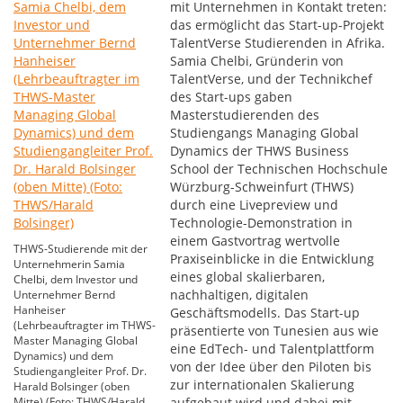
mit Unternehmen in Kontakt treten:
das ermöglicht das Start-up-Projekt
TalentVerse Studierenden in Afrika.
Samia Chelbi, Gründerin von
TalentVerse, und der Technikchef
des Start-ups gaben
Masterstudierenden des
Studiengangs Managing Global
Dynamics der THWS Business
School der Technischen Hochschule
Würzburg-Schweinfurt (THWS)
durch eine Livepreview und
Technologie-Demonstration in
einem Gastvortrag wertvolle
THWS-Studierende mit der
Praxiseinblicke in die Entwicklung
Unternehmerin Samia
eines global skalierbaren,
Chelbi, dem Investor und
nachhaltigen, digitalen
Unternehmer Bernd
Hanheiser
Geschäftsmodells. Das Start-up
(Lehrbeauftragter im THWS-
präsentierte von Tunesien aus wie
Master Managing Global
eine EdTech- und Talentplattform
Dynamics) und dem
von der Idee über den Piloten bis
Studiengangleiter Prof. Dr.
zur internationalen Skalierung
Harald Bolsinger (oben
Mitte) (Foto: THWS/Harald
aufgebaut wird und dabei mit