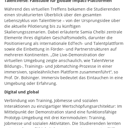
TalentVerse: Fallstudie für globale Impact-Plattformen
Während des virtuellen Treffens bekamen die Studierenden
einen strukturierten Überblick über den gesamten
Lebenszyklus von TalentVerse – von der Ursprungsidee über
die aktuelle Pilotierung bis zu künftigen
Skalierungsszenarien. Dabei erläuterte Samia Chelbi zentrale
Elemente ihres digitalen Geschäftsmodells, darunter die
Positionierung als internationale EdTech- und Talentplattform
sowie die Einbettung in Förder- und Partnerstrukturen auf
mehreren Kontinenten. „Die Live-Demonstration der
virtuellen Umgebung zeigte anschaulich, wie TalentVerse
Bildungs-, Trainings- und Jobmatching-Prozesse in einer
immersiven, spieleähnlichen Plattform zusammenführt“, so
Prof. Dr. Bolsinger. Immersiv bedeutet das Eintauchen in eine
Umgebung oder Erfahrung.
Digital und global
​
Verbindung von Training, Jobmesse und sozialen
Interaktionen zu einzigartiger Wertschöpfungsarchitektur: Im
Mittelpunkt der Demonstration stand eine funktionsfähige
Prototyp-Umgebung mit drei Kernmodulen: Training,
Jobmesse und sozialen Aktivitäten. Die Studierenden lernten