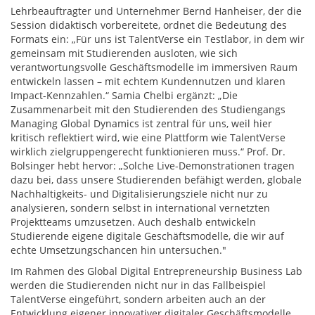
Lehrbeauftragter und Unternehmer Bernd Hanheiser, der die
Session didaktisch vorbereitete, ordnet die Bedeutung des
Formats ein: „Für uns ist TalentVerse ein Testlabor, in dem wir
gemeinsam mit Studierenden ausloten, wie sich
verantwortungsvolle Geschäftsmodelle im immersiven Raum
entwickeln lassen – mit echtem Kundennutzen und klaren
Impact-Kennzahlen.“ Samia Chelbi ergänzt: „Die
Zusammenarbeit mit den Studierenden des Studiengangs
Managing Global Dynamics ist zentral für uns, weil hier
kritisch reflektiert wird, wie eine Plattform wie TalentVerse
wirklich zielgruppengerecht funktionieren muss.“ Prof. Dr.
Bolsinger hebt hervor: „Solche Live-Demonstrationen tragen
dazu bei, dass unsere Studierenden befähigt werden, globale
Nachhaltigkeits- und Digitalisierungsziele nicht nur zu
analysieren, sondern selbst in international vernetzten
Projektteams umzusetzen. Auch deshalb entwickeln
Studierende eigene digitale Geschäftsmodelle, die wir auf
echte Umsetzungschancen hin untersuchen."
Im Rahmen des Global Digital Entrepreneurship Business Lab
werden die Studierenden nicht nur in das Fallbeispiel
TalentVerse eingeführt, sondern arbeiten auch an der
Entwicklung eigener innovativer digitaler Geschäftsmodelle.