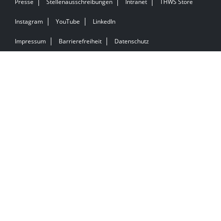
Presse
Stellenausschreibungen
Intranet
THWS Store
Instagram
YouTube
LinkedIn
Impressum
Barrierefreiheit
Datenschutz