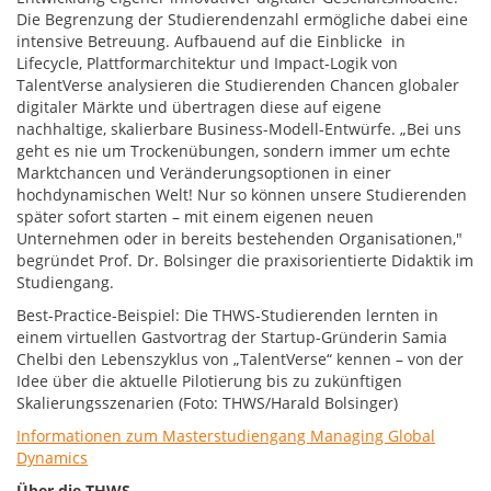
Die Begrenzung der Studierendenzahl ermögliche dabei eine
intensive Betreuung. Aufbauend auf die Einblicke in
Lifecycle, Plattformarchitektur und Impact-Logik von
TalentVerse analysieren die Studierenden Chancen globaler
digitaler Märkte und übertragen diese auf eigene
nachhaltige, skalierbare Business-Modell-Entwürfe. „Bei uns
geht es nie um Trockenübungen, sondern immer um echte
Marktchancen und Veränderungsoptionen in einer
hochdynamischen Welt! Nur so können unsere Studierenden
später sofort starten – mit einem eigenen neuen
Unternehmen oder in bereits bestehenden Organisationen,"
begründet Prof. Dr. Bolsinger die praxisorientierte Didaktik im
Studiengang.
Best-Practice-Beispiel: Die THWS-Studierenden lernten in
einem virtuellen Gastvortrag der Startup-Gründerin Samia
Chelbi den Lebenszyklus von „TalentVerse“ kennen – von der
Idee über die aktuelle Pilotierung bis zu zukünftigen
Skalierungsszenarien (Foto: THWS/Harald Bolsinger)
Informationen zum Masterstudiengang Managing Global
Dynamics
Über die THWS