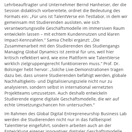
Lehrbeauftragter und Unternehmer Bernd Hanheiser, der die
Session didaktisch vorbereitete, ordnet die Bedeutung des
Formats ein: „Für uns ist TalentVerse ein Testlabor, in dem wir
gemeinsam mit Studierenden ausloten, wie sich
verantwortungsvolle Geschäftsmodelle im immersiven Raum
entwickeln lassen – mit echtem Kundennutzen und klaren
Impact-Kennzahlen.“ Samia Chelbi ergänzt: „Die
Zusammenarbeit mit den Studierenden des Studiengangs
Managing Global Dynamics ist zentral für uns, weil hier
kritisch reflektiert wird, wie eine Plattform wie TalentVerse
wirklich zielgruppengerecht funktionieren muss.“ Prof. Dr.
Bolsinger hebt hervor: „Solche Live-Demonstrationen tragen
dazu bei, dass unsere Studierenden befähigt werden, globale
Nachhaltigkeits- und Digitalisierungsziele nicht nur zu
analysieren, sondern selbst in international vernetzten
Projektteams umzusetzen. Auch deshalb entwickeln
Studierende eigene digitale Geschäftsmodelle, die wir auf
echte Umsetzungschancen hin untersuchen."
Im Rahmen des Global Digital Entrepreneurship Business Lab
werden die Studierenden nicht nur in das Fallbeispiel
TalentVerse eingeführt, sondern arbeiten auch an der
Entwicklung eigener innovativer digitaler Geschäftsmodelle.