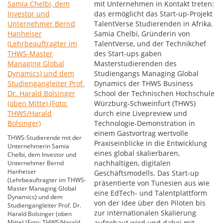
mit Unternehmen in Kontakt treten:
das ermöglicht das Start-up-Projekt
TalentVerse Studierenden in Afrika.
Samia Chelbi, Gründerin von
TalentVerse, und der Technikchef
des Start-ups gaben
Masterstudierenden des
Studiengangs Managing Global
Dynamics der THWS Business
School der Technischen Hochschule
Würzburg-Schweinfurt (THWS)
durch eine Livepreview und
Technologie-Demonstration in
einem Gastvortrag wertvolle
THWS-Studierende mit der
Praxiseinblicke in die Entwicklung
Unternehmerin Samia
eines global skalierbaren,
Chelbi, dem Investor und
nachhaltigen, digitalen
Unternehmer Bernd
Hanheiser
Geschäftsmodells. Das Start-up
(Lehrbeauftragter im THWS-
präsentierte von Tunesien aus wie
Master Managing Global
eine EdTech- und Talentplattform
Dynamics) und dem
von der Idee über den Piloten bis
Studiengangleiter Prof. Dr.
zur internationalen Skalierung
Harald Bolsinger (oben
Mitte) (Foto: THWS/Harald
aufgebaut wird und dabei mit