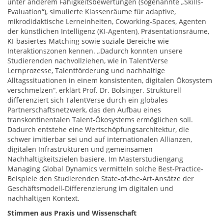
unter anderem Fähigkeitsbewertungen (sogenannte „Skills-
Evaluation“), simulierte Klassenräume für adaptive,
mikrodidaktische Lerneinheiten, Coworking-Spaces, Agenten
der künstlichen Intelligenz (KI-Agenten), Präsentationsräume,
KI-basiertes Matching sowie soziale Bereiche wie
Interaktionszonen kennen. „Dadurch konnten unsere
Studierenden nachvollziehen, wie in TalentVerse
Lernprozesse, Talentförderung und nachhaltige
Alltagssituationen in einem konsistenten, digitalen Ökosystem
verschmelzen“, erklärt Prof. Dr. Bolsinger. Strukturell
differenziert sich TalentVerse durch ein globales
Partnerschaftsnetzwerk, das den Aufbau eines
transkontinentalen Talent-Ökosystems ermöglichen soll.
Dadurch entstehe eine Wertschöpfungsarchitektur, die
schwer imitierbar sei und auf internationalen Allianzen,
digitalen Infrastrukturen und gemeinsamen
Nachhaltigkeitszielen basiere.​​ Im Masterstudiengang
Managing Global Dynamics vermitteln solche Best-Practice-
Beispiele den Studierenden State-of-the-Art-Ansätze der
Geschäftsmodell-Differenzierung im digitalen und
nachhaltigen Kontext.
Stimmen aus Praxis und Wissenschaft