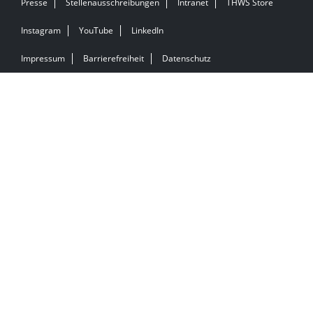
Presse
Stellenausschreibungen
Intranet
THWS Store
Instagram
YouTube
LinkedIn
Impressum
Barrierefreiheit
Datenschutz