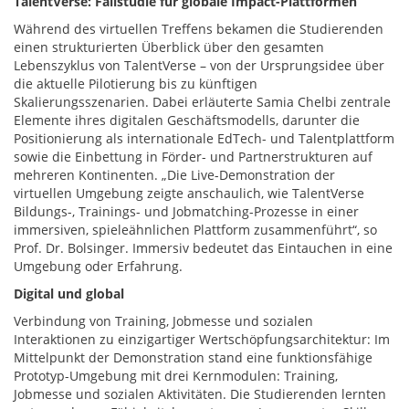
TalentVerse: Fallstudie für globale Impact-Plattformen
Während des virtuellen Treffens bekamen die Studierenden
einen strukturierten Überblick über den gesamten
Lebenszyklus von TalentVerse – von der Ursprungsidee über
die aktuelle Pilotierung bis zu künftigen
Skalierungsszenarien. Dabei erläuterte Samia Chelbi zentrale
Elemente ihres digitalen Geschäftsmodells, darunter die
Positionierung als internationale EdTech- und Talentplattform
sowie die Einbettung in Förder- und Partnerstrukturen auf
mehreren Kontinenten. „Die Live-Demonstration der
virtuellen Umgebung zeigte anschaulich, wie TalentVerse
Bildungs-, Trainings- und Jobmatching-Prozesse in einer
immersiven, spieleähnlichen Plattform zusammenführt“, so
Prof. Dr. Bolsinger. Immersiv bedeutet das Eintauchen in eine
Umgebung oder Erfahrung.
Digital und global
​
Verbindung von Training, Jobmesse und sozialen
Interaktionen zu einzigartiger Wertschöpfungsarchitektur: Im
Mittelpunkt der Demonstration stand eine funktionsfähige
Prototyp-Umgebung mit drei Kernmodulen: Training,
Jobmesse und sozialen Aktivitäten. Die Studierenden lernten