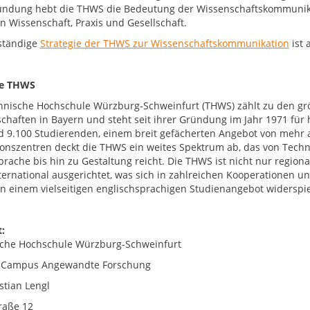
ndung hebt die THWS die Bedeutung der Wissenschaftskommunikat
n Wissenschaft, Praxis und Gesellschaft.
lständige
Strategie der THWS zur Wissenschaftskommunikation
ist 
ie THWS
hnische Hochschule Würzburg-Schweinfurt (THWS) zählt zu den g
chaften in Bayern und steht seit ihrer Gründung im Jahr 1971 fü
d 9.100 Studierenden, einem breit gefächerten Angebot von mehr 
onszentren deckt die THWS ein weites Spektrum ab, das von Techni
prache bis hin zu Gestaltung reicht. Die THWS ist nicht nur region
nternational ausgerichtet, was sich in zahlreichen Kooperationen
 in einem vielseitigen englischsprachigen Studienangebot widerspie
:
che Hochschule Würzburg-Schweinfurt
g Campus Angewandte Forschung
stian Lengl
raße 12