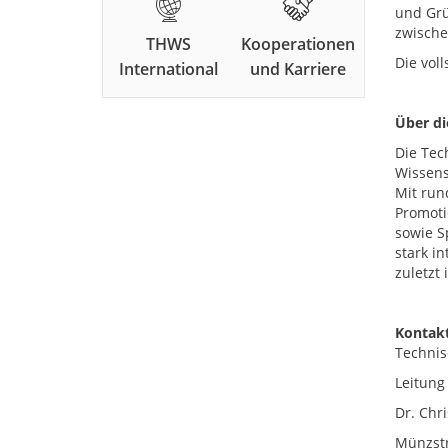
und Grü
zwische
THWS
Kooperationen
Die vol
International
und Karriere
Über d
Die Tec
Wissens
Mit run
Promoti
sowie S
stark i
zuletzt
Kontakt
Technis
Leitun
Dr. Chri
Münzst