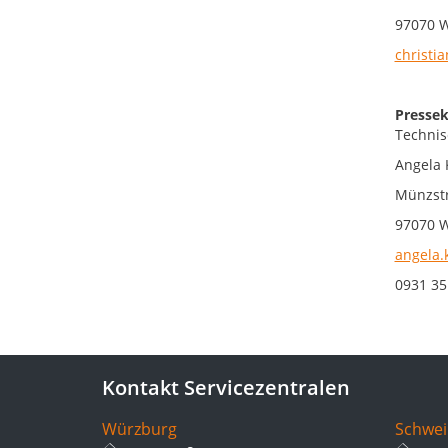
97070 
christia
Pressek
Technis
Angela 
Münzst
97070 
angela.
0931 3
Kontakt Servicezentralen
Würzburg
Schwei