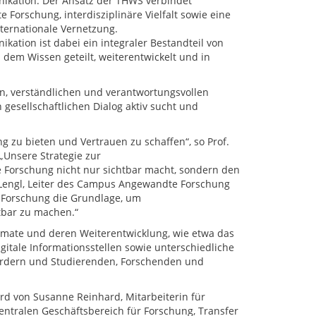
kation. Der Ansatz der THWS verbindet
 Forschung, interdisziplinäre Vielfalt sowie eine
ternationale Vernetzung.
ation ist dabei ein integraler Bestandteil von
 dem Wissen geteilt, weiterentwickelt und in
en, verständlichen und verantwortungsvollen
gesellschaftlichen Dialog aktiv sucht und
g zu bieten und Vertrauen zu schaffen“, so Prof.
„Unsere Strategie zur
Forschung nicht nur sichtbar macht, sondern den
ian Lengl, Leiter des Campus Angewandte Forschung
e Forschung die Grundlage, um
tbar zu machen.“
rmate und deren Weiterentwicklung, wie etwa das
itale Informationsstellen sowie unterschiedliche
fördern und Studierenden, Forschenden und
ird von Susanne Reinhard, Mitarbeiterin für
ntralen Geschäftsbereich für Forschung, Transfer