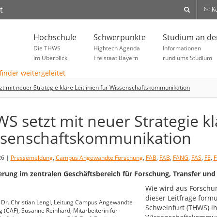
t
Ko
Hochschule
Schwerpunkte
Studium an d
Die THWS
Hightech Agenda
Informationen
im Überblick
Freistaat Bayern
rund ums Studium
t mit neuer Strategie klare Leitlinien für Wissenschaftskommunikation
S setzt mit neuer Strategie kla
senschaftskommunikation
26 |
Pressemeldung
,
Campus Angewandte Forschung
,
FAB
,
FAB
,
FANG
,
FAS
,
FE
,
F
rung im zentralen Geschäftsbereich für Forschung, Transfer un
Wie wird aus Forschun
dieser Leitfrage form
: Dr. Christian Lengl, Leitung Campus Angewandte
Schweinfurt (THWS) ih
 (CAF), Susanne Reinhard, Mitarbeiterin für