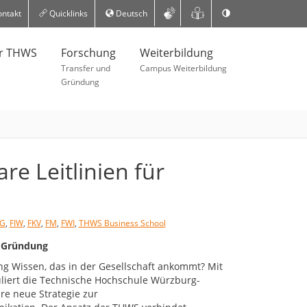
ntakt
Quicklinks
Deutsch
er THWS
Forschung
Weiterbildung
Transfer und
Campus Weiterbildung
Gründung
re Leitlinien für
G
,
FIW
,
FKV
,
FM
,
FWI
,
THWS Business School
d Gründung
g Wissen, das in der Gesellschaft ankommt? Mit
uliert die Technische Hochschule Würzburg-
re neue Strategie zur