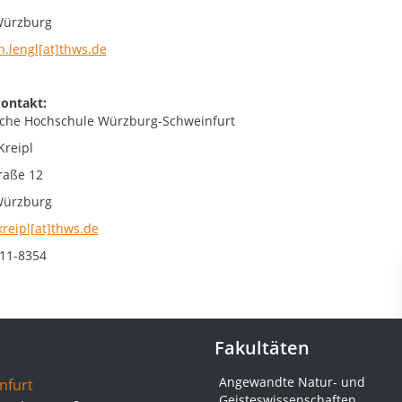
Würzburg
n.lengl[at]thws.de
ontakt:
che Hochschule Würzburg-Schweinfurt
Kreipl
raße 12
Würzburg
kreipl[at]thws.de
511-8354
Fakultäten
Angewandte Natur- und
nfurt
Geisteswissenschaften