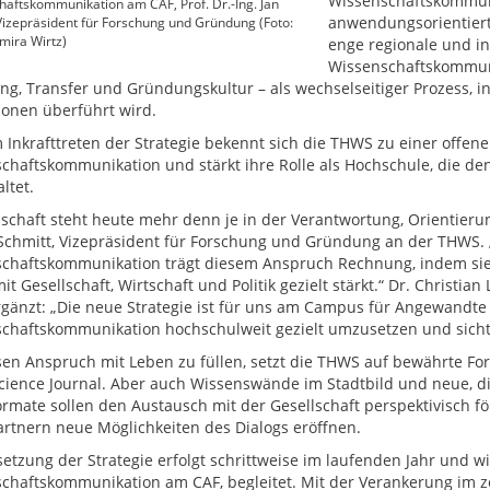
Wissenschaftskommuni
aftskommunikation am CAF, Prof. Dr.-Ing. Jan
anwendungsorientierte
Vizepräsident für Forschung und Gründung (Foto:
ira Wirtz)
enge regionale und in
Wissenschaftskommunik
ng, Transfer und Gründungskultur – als wechselseitiger Prozess, in
ionen überführt wird.
 Inkrafttreten der Strategie bekennt sich die THWS zu einer offen
chaftskommunikation und stärkt ihre Rolle als Hochschule, die den 
ltet.
schaft steht heute mehr denn je in der Verantwortung, Orientierun
 Schmitt, Vizepräsident für Forschung und Gründung an der THWS. 
chaftskommunikation trägt diesem Anspruch Rechnung, indem sie 
it Gesellschaft, Wirtschaft und Politik gezielt stärkt.“ Dr. Christ
ergänzt: „Die neue Strategie ist für uns am Campus für Angewandt
chaftskommunikation hochschulweit gezielt umzusetzen und sich
en Anspruch mit Leben zu füllen, setzt die THWS auf bewährte Fo
ience Journal. Aber auch Wissenswände im Stadtbild und neue, dig
ormate sollen den Austausch mit der Gesellschaft perspektivisch 
artnern neue Möglichkeiten des Dialogs eröffnen.
etzung der Strategie erfolgt schrittweise im laufenden Jahr und w
chaftskommunikation am CAF, begleitet. Mit der Verankerung im ze