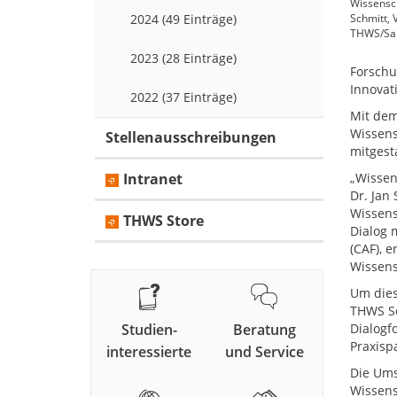
Wissensch
2024 (49 Einträge)
Schmitt, 
THWS/Sam
2023 (28 Einträge)
Forschu
Innovat
2022 (37 Einträge)
Mit dem
Wissens
Stellenausschreibungen
mitgesta
Intranet
„Wissen
Dr. Jan
Wissens
THWS Store
Dialog m
(CAF), 
Wissens
Um dies
THWS Sc
Studien-
Beratung
Dialogf
Praxisp
interessierte
und Service
Die Ums
Wissens