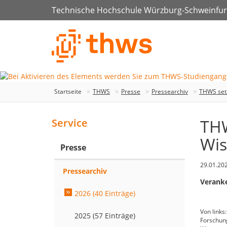
Technische Hochschule Würzburg-Schweinfur
Startseite
THWS
Presse
Pressearchiv
THWS setz
THW
Service
Wis
Presse
29.01.20
Pressearchiv
Veranke
2026 (40 Einträge)
Von links
2025 (57 Einträge)
Forschung