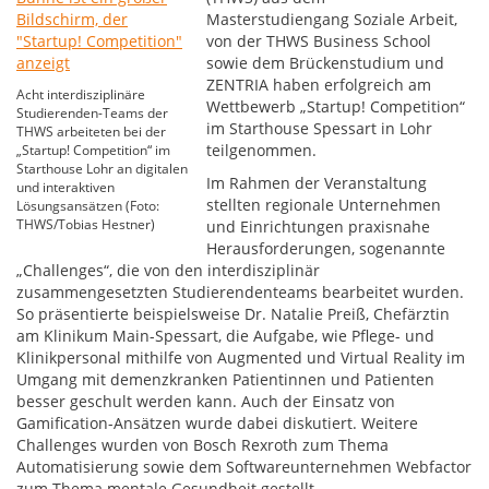
Masterstudiengang Soziale Arbeit,
von der THWS Business School
sowie dem Brückenstudium und
ZENTRIA haben erfolgreich am
Acht interdisziplinäre
Wettbewerb „Startup! Competition“
Studierenden-Teams der
im Starthouse Spessart in Lohr
THWS arbeiteten bei der
teilgenommen.
„Startup! Competition“ im
Starthouse Lohr an digitalen
Im Rahmen der Veranstaltung
und interaktiven
stellten regionale Unternehmen
Lösungsansätzen (Foto:
THWS/Tobias Hestner)
und Einrichtungen praxisnahe
Herausforderungen, sogenannte
„Challenges“, die von den interdisziplinär
zusammengesetzten Studierendenteams bearbeitet wurden.
So präsentierte beispielsweise Dr. Natalie Preiß, Chefärztin
am Klinikum Main-Spessart, die Aufgabe, wie Pflege- und
Klinikpersonal mithilfe von Augmented und Virtual Reality im
Umgang mit demenzkranken Patientinnen und Patienten
besser geschult werden kann. Auch der Einsatz von
Gamification-Ansätzen wurde dabei diskutiert. Weitere
Challenges wurden von Bosch Rexroth zum Thema
Automatisierung sowie dem Softwareunternehmen Webfactor
zum Thema mentale Gesundheit gestellt.