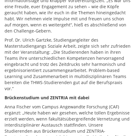
Informationslage und knapper Vorbereitungszeit. „Es war uns
eine Freude, euer Engagement zu sehen – wie die Köpfe
geraucht haben, wie ihr euch in die Themen hineingedacht
habt. Wir nehmen viele Impulse mit und freuen uns schon
auf morgen, wenn es weitergeht“, hieß es abschließend von
den Challenge-Gebern.
Prof. Dr. Ulrich Gartzke, Studiengangleiter des
Masterstudiengangs Soziale Arbeit, zeigte sich sehr zufrieden
mit der Veranstaltung: „Die Studierenden haben in ihren
Teams ihre unterschiedlichen Kompetenzen hervorragend
eingebracht und trotz des Zeitdrucks sehr harmonisch und
ergebnisorientiert zusammengearbeitet. Problem-based
Learning und Zusammenarbeit in multidisziplinären Teams
bereiten die THWS-Studierenden gut auf die Berufspraxis
vor.“
Brückenstudium und ZENTRIA mit dabei
Anna Fischer vom Campus Angewandte Forschung (CAF)
ergänzt: „Heute haben wir gesehen, welche tollen Ergebnisse
erzielt werden, wenn fakultätsübergreifende Vernetzung und
interdisziplinärer Austausch stattfinden. Unsere
Studierenden aus Brückenstudium und ZENTRIA-