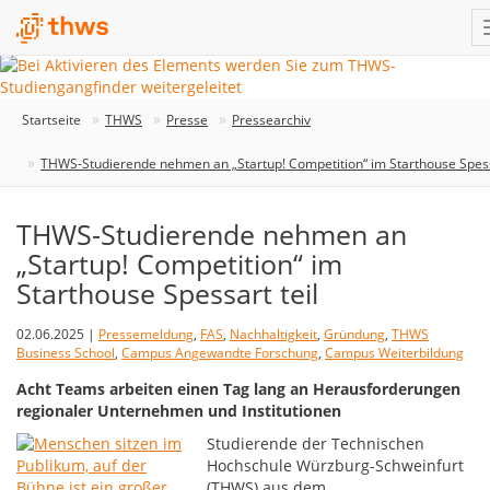
Startseite
THWS
Presse
Pressearchiv
THWS-Studierende nehmen an „Startup! Competition“ im Starthouse Spessa
THWS-Studierende nehmen an
„Startup! Competition“ im
Starthouse Spessart teil
02.06.2025 |
Pressemeldung
,
FAS
,
Nachhaltigkeit
,
Gründung
,
THWS
Business School
,
Campus Angewandte Forschung
,
Campus Weiterbildung
Acht Teams arbeiten einen Tag lang an Herausforderungen
regionaler Unternehmen und Institutionen
Studierende der Technischen
Hochschule Würzburg-Schweinfurt
(THWS) aus dem