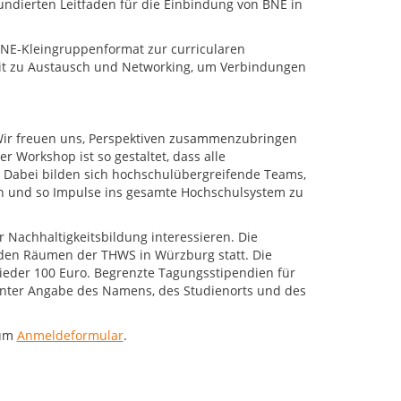
undierten Leitfaden für die Einbindung von BNE in
 BNE-Kleingruppenformat zur curricularen
it zu Austausch und Networking, um Verbindungen
„Wir freuen uns, Perspektiven zusammenzubringen
 Workshop ist so gestaltet, dass alle
 Dabei bilden sich hochschulübergreifende Teams,
eln und so Impulse ins gesamte Hochschulsystem zu
 Nachhaltigkeitsbildung interessieren. Die
in den Räumen der THWS in Würzburg statt. Die
ieder 100 Euro. Begrenzte Tagungsstipendien für
nter Angabe des Namens, des Studienorts und des
zum
Anmeldeformular
.