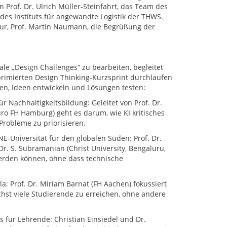
 Prof. Dr. Ulrich Müller-Steinfahrt, das Team des
des Instituts für angewandte Logistik der THWS.
tur, Prof. Martin Naumann, die Begrüßung der
rale „Design Challenges“ zu bearbeiten, begleitet
primierten Design Thinking-Kurzsprint durchlaufen
en, Ideen entwickeln und Lösungen testen:
für Nachhaltigkeitsbildung: Geleitet von Prof. Dr.
ro FH Hamburg) geht es darum, wie KI kritisches
Probleme zu priorisieren.
E-Universität für den globalen Süden: Prof. Dr.
Dr. S. Subramanian (Christ University, Bengaluru,
werden können, ohne dass technische
a: Prof. Dr. Miriam Barnat (FH Aachen) fokussiert
chst viele Studierende zu erreichen, ohne andere
für Lehrende: Christian Einsiedel und Dr.