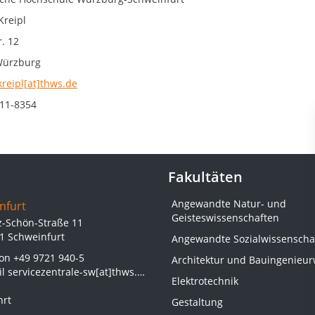
Kreipl
. 12
Würzburg
kreipl[at]thws.de
11-8354
Fakultäten
Angewandte Natur- und
nfurt
Geisteswissenschaften
z-Schön-Straße 11
1 Schweinfurt
Angewandte Sozialwissenscha
fon
+49 9721 940-5
Architektur und Bauingenieu
il
servicezentrale-sw[at]thws.de
Elektrotechnik
hrt
Gestaltung