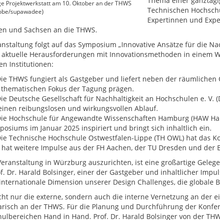
Thema einer ganztägig
e Projektwerkstatt am 10. Oktober an der THWS
Technischen Hochsch
dobe/supawadee)
Expertinnen und Expe
en und Sachsen an die THWS.
anstaltung folgt auf das Symposium „Innovative Ansätze für die Na
er aktuelle Herausforderungen mit Innovationsmethoden in einem 
en Institutionen:
ie THWS fungiert als Gastgeber und liefert neben der räumlichen O
 thematischen Fokus der Tagung prägen.
ie Deutsche Gesellschaft für Nachhaltigkeit an Hochschulen e. V. (
einen reibungslosen und wirkungsvollen Ablauf.
ie Hochschule für Angewandte Wissenschaften Hamburg (HAW Hamb
osiums im Januar 2025 inspiriert und bringt sich inhaltlich ein.
ie Technische Hochschule Ostwestfalen-Lippe (TH OWL) hat das K
 hat weitere Impulse aus der FH Aachen, der TU Dresden und der
Veranstaltung in Würzburg auszurichten, ist eine großartige Gelege
of. Dr. Harald Bolsinger, einer der Gastgeber und inhaltlicher Imp
 internationale Dimension unserer Design Challenges, die globale B
cht nur die externe, sondern auch die interne Vernetzung an der ei
risch an der THWS. Für die Planung und Durchführung der Konfe
ulbereichen Hand in Hand. Prof. Dr. Harald Bolsinger von der THW