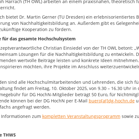
ph Harrach (TH OWL) arbeiten an einem praxisnahen, theoretisch f
erricht.
ich bietet Dr. Martin Gerner (TU Dresden) ein erlebnisorientiertes
rung von Nachhaltigkeitsbildung an. Außerdem gibt es Gelegenhe
 zukünftige Kooperation zu fördern.
 für das gesamte Hochschulsystem
zeptverantwortliche Christian Einsiedel von der TH OWL betont: 
einsam Lösungen für die Nachhaltigkeitsbildung zu entwickeln. Der
menden wertvolle Beiträge leisten und konkrete Ideen mitnehmen.
 inspirieren möchten, ihre Projekte im Anschluss weiterzuentwick
den sind alle Hochschulmitarbeitenden und Lehrenden, die sich für
altung findet am Freitag, 10. Oktober 2025, von 9.30 – 16.30 Uhr 
megebühr für DG HochN-Mitglieder beträgt 50 Euro, für Nichtmitgl
ende können bei der DG HochN per E-Mail
buero[at]dg-hochn.de
u
fachs angefragt werden.
 Informationen zum
kompletten Veranstaltungsprogramm
sowie 
ie THWS