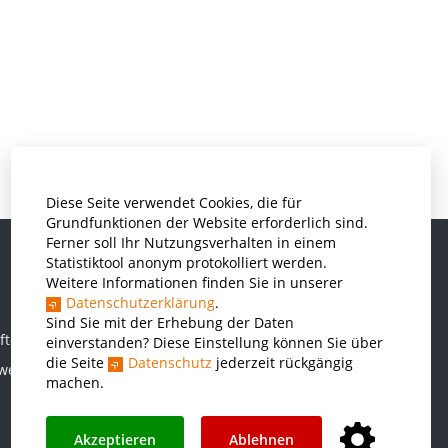
Diese Seite verwendet Cookies, die für
Grundfunktionen der Website erforderlich sind.
Ferner soll Ihr Nutzungsverhalten in einem
Statistiktool anonym protokolliert werden.
Weitere Informationen finden Sie in unserer
Informatik und Wirtschaftsinformatik
Datenschutzerklärung
.
Kunststofftechnik und Vermessung
Sind Sie mit der Erhebung der Daten
ften
einverstanden? Diese Einstellung können Sie über
Maschinenbau
die Seite
Datenschutz
jederzeit rückgängig
rwesen
THWS Business School
machen.
Wirtschaftsingenieurwesen
Akzeptieren
Ablehnen