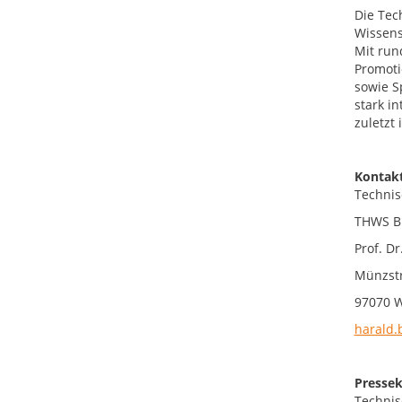
Die Tec
Wissens
Mit run
Promoti
sowie S
stark i
zuletzt
Kontakt
Technis
THWS Bu
Prof. Dr
Münzstr
97070 
harald.
Pressek
Technis