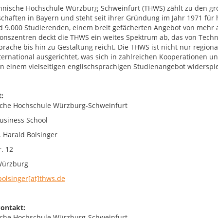
hnische Hochschule Würzburg-Schweinfurt (THWS) zählt zu den g
chaften in Bayern und steht seit ihrer Gründung im Jahr 1971 fü
d 9.000 Studierenden, einem breit gefächerten Angebot von mehr 
onszentren deckt die THWS ein weites Spektrum ab, das von Techni
prache bis hin zu Gestaltung reicht. Die THWS ist nicht nur region
nternational ausgerichtet, was sich in zahlreichen Kooperationen
 in einem vielseitigen englischsprachigen Studienangebot widerspie
:
che Hochschule Würzburg-Schweinfurt
siness School
. Harald Bolsinger
. 12
Würzburg
bolsinger[at]thws.de
ontakt:
che Hochschule Würzburg-Schweinfurt