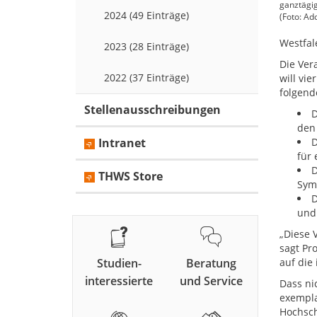
ganztägig
2024 (49 Einträge)
(Foto: A
Westfal
2023 (28 Einträge)
Die Ver
2022 (37 Einträge)
will vi
folgend
Stellenausschreibungen
D
den
Intranet
D
für 
D
THWS Store
Symp
D
und
„Diese 
sagt Pr
Studien-
Beratung
auf die
interessierte
und Service
Dass ni
exempla
Hochsch