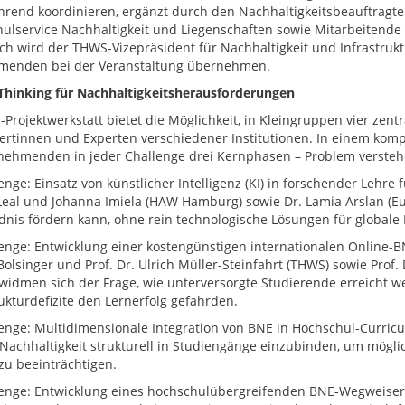
hrend koordinieren, ergänzt durch den Nachhaltigkeitsbeauftragten
ulservice Nachhaltigkeit und Liegenschaften sowie Mitarbeitende 
ich wird der THWS-Vizepräsident für Nachhaltigkeit und Infrastruk
menden bei der Veranstaltung übernehmen.
Thinking für Nachhaltigkeitsherausforderungen
-Projektwerkstatt bietet die Möglichkeit, in Kleingruppen vier zent
ertinnen und Experten verschiedener Institutionen. In einem kom
lnehmenden in jeder Challenge drei Kernphasen – Problem versteh
enge: Einsatz von künstlicher Intelligenz (KI) in forschender Lehre 
Leal und Johanna Imiela (HAW Hamburg) sowie Dr. Lamia Arslan (Eu
dnis fördern kann, ohne rein technologische Lösungen für globale 
lenge: Entwicklung einer kostengünstigen internationalen Online-BN
olsinger und Prof. Dr. Ulrich Müller-Steinfahrt (THWS) sowie Prof. 
 widmen sich der Frage, wie unterversorgte Studierende erreicht 
rukturdefizite den Lernerfolg gefährden.
lenge: Multidimensionale Integration von BNE in Hochschul-Curricul
 Nachhaltigkeit strukturell in Studiengänge einzubinden, um mögli
 zu beeinträchtigen.
lenge: Entwicklung eines hochschulübergreifenden BNE-Wegweisers 