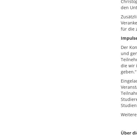
Christo
den Unt
Zusätzl
Veranke
für die
Impulse
Der Kon
und gem
Teilneh
die wir
geben.“
Eingela
Veranst
Teilnah
Studier
Studien
Weitere
Über d