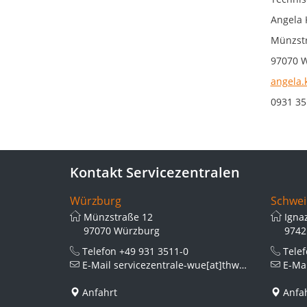
Angela 
Münzstr
97070 
angela.
0931 35
Kontakt Servicezentralen
Würzburg
Schwei
Münzstraße 12
Igna
97070 Würzburg
9742
Telefon
+49 931 3511-0
Tele
E-Mail
servicezentrale-wue[at]thws.de
E-Ma
Anfahrt
Anfa