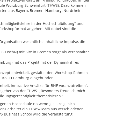
en Projektwerkstatt am Freitag, 10. Oktober, an der
ule Würzburg-Schweinfurt (THWS). Dazu kommen
rten aus Bayern, Bremen, Hamburg, Nordrhein-
chhaltigkeitslehre in der Hochschulbildung“ und
Workshopformat angehen. Mit dabei sind die
rganisation wesentliche inhaltliche Impulse, die
DG HochN) mit Sitz in Bremen sorgt als Veranstalter
urg) hat das Projekt mit der Dynamik ihres
onzept entwickelt, gestaltet den Workshop-Rahmen
 Euro FH Hamburg eingebunden.
nheit, innovative Ansätze für BNE voranzutreiben“,
ulsgeber von der THWS. „Besonders freue ich mich
ildungsgerechtigkeit thematisieren.“
genen Hochschule notwendig ist, zeigt sich
renz arbeitet ein THWS-Team aus verschiedenen
S Business School wird die Veranstaltung