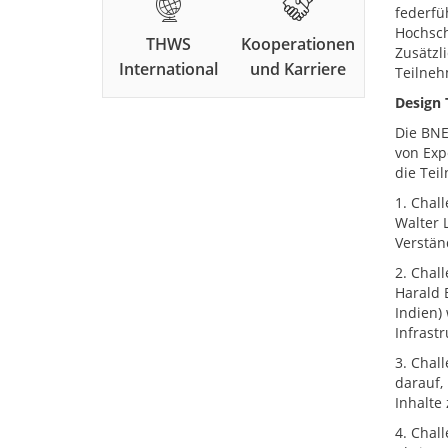
federfü
Hochsch
THWS
Kooperationen
Zusätzl
International
und Karriere
Teilneh
Design 
Die BNE
von Exp
die Tei
1. Chall
Walter 
Verstän
2. Chal
Harald B
Indien)
Infrast
3. Chal
darauf,
Inhalte
4. Chal