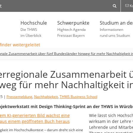
t
Ko
Hochschule
Schwerpunkte
Studium an d
Die THWS
Hightech Agenda
Informationen
im Überblick
Freistaat Bayern
rund ums Studium
nale Zusammenarbeit über fünf Bundesländer hinweg für mehr Nachhaltigkeit i
rregionale Zusammenarbeit ü
weg für mehr Nachhaltigkeit i
25 |
Pressemeldung
,
Nachhaltigkeit
,
THWS Business School
jektwerkstatt mit Design Thinking-Sprint an der THWS in Würzb
Wie lässt sich Hochsc
wirksam in der Lehre 
Lehrende und Mitarbe
gkeit im Hochschulkontext – darum dreht sich eine