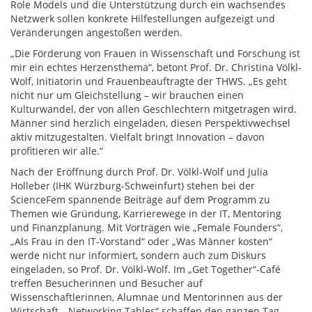
Role Models und die Unterstützung durch ein wachsendes
Netzwerk sollen konkrete Hilfestellungen aufgezeigt und
Veränderungen angestoßen werden.
„Die Förderung von Frauen in Wissenschaft und Forschung ist
mir ein echtes Herzensthema“, betont Prof. Dr. Christina Völkl-
Wolf, Initiatorin und Frauenbeauftragte der THWS. „Es geht
nicht nur um Gleichstellung – wir brauchen einen
Kulturwandel, der von allen Geschlechtern mitgetragen wird.
Männer sind herzlich eingeladen, diesen Perspektivwechsel
aktiv mitzugestalten. Vielfalt bringt Innovation – davon
profitieren wir alle.“
Nach der Eröffnung durch Prof. Dr. Völkl-Wolf und Julia
Holleber (IHK Würzburg-Schweinfurt) stehen bei der
ScienceFem spannende Beiträge auf dem Programm zu
Themen wie Gründung, Karrierewege in der IT, Mentoring
und Finanzplanung. Mit Vorträgen wie „Female Founders“,
„Als Frau in den IT-Vorstand“ oder „Was Männer kosten“
werde nicht nur informiert, sondern auch zum Diskurs
eingeladen, so Prof. Dr. Völkl-Wolf. Im „Get Together“-Café
treffen Besucherinnen und Besucher auf
Wissenschaftlerinnen, Alumnae und Mentorinnen aus der
Wirtschaft. „Networking Tables“ schaffen den ganzen Tag