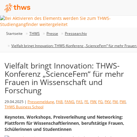
Startseite
THWS
Presse
Pressearchiv
Vielfalt bringt Innovation: THWS-Konferenz „ScienceFem“ für mehr Frauen
Vielfalt bringt Innovation: THWS-
Konferenz „ScienceFem“ für mehr
Frauen in Wissenschaft und
Forschung
29.04.2025 |
Pressemeldung
,
FAB
,
FANG
,
FAS
,
FE
,
FIW
,
FG
,
FKV
,
FM
,
FWI
,
THWS Business School
Keynotes, Workshops, Preisverleihung und Networking:
Plattform für Wissenschaftlerinnen, berufstätige Frauen,
Schülerinnen und Studentinnen