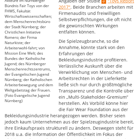
Akteure im Nürnberger
Angaben der Studie
"Toys Report
Bündnis Fair Toys von der
2017"
. Beide Branchen arbeiten mit
FHWS, Fakultät
Firmenaudits und freiwilligen
Wirtschaftswissenschaften;
Selbstverpflichtungen, die oft nicht
dem Menschenrechtsbüro
die gewünschten Wirkungen
der Stadt Nürnberg; der
entfalten können.
Christlichen Initiative
Romero; der Firma
Die Spielzeugbranche, so die
Naturkiste; der
Annahme, könnte stark von den
Arbeiterwohl-fahrt; von
Mission Eine Welt; des
Erfahrungen der
Bundes der Katholische
Bekleidungsindustrie profitieren.
Jugend; des Nürnberger
Verlässliche Auskunft über die
Menschenrechtszentrums,
Verwirklichung von Menschen- und
der Evangelischen Jugend
Arbeitsrechten in der Lieferkette
Nürnberg; der Katholischen
ließe sich nur durch größtmögliche
Arbeiterbewegung und dem
Weltgebetstag der Frauen.
Transparenz und die Kontrolle über
(Foto Evangelische Jugend
ein „Multi-Stakeholder-Gremium“
Nürnberg)
herstellen. Als Vorbild könne hier
die Fair Wear Foundation aus der
Bekleidungsindustrie herangezogen werden. Bisher seien
jedoch kaum Unternehmen aus der Spielzeugindustrie bereit,
ihre Einkaufspraxis strukturell zu ändern. Deswegen steht für
2018 u.a. die Information der Öffentlichkeit im Fokus der