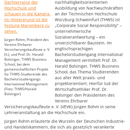
nachhaltigkeitsorientierten
Ausbildung von Nachwuchskräften
an der Technischen Hochschule
Würzburg-Schweinfurt (THWS) ist
„Corporate Social Responsibility“ –
unternehmerische
Sozialverantwortung – ein
Jürgen Rohm, Präsident des
unverzichtbarer Baustein. Im
Vereins Ehrbarer
englischsprachigen
Versicherungskaufleute e. V.
Bachelorstudiengang International
(li.), und Prof. Dr. Harald
Bolsinger, THWS Business
Management vermittelt Prof. Dr.
School, bei dem
Harald Bolsinger, THWS Business
gemeinschaftlichen Projekt
School, das Thema Studierenden
für THWS-Studierende des
aus aller Welt praxis- und
Bachelorstudiengangs
projektorientiert. Hierfür lud der
International Management
(Foto: THWS/Harald
Wirtschaftsethiker Prof. Dr.
Bolsinger)
Bolsinger den Präsidenten des
Vereins Ehrbarer
Versicherungskaufleute e. V. (VEVK) Jürgen Rohm in seine
Lehrveranstaltung an die Hochschule ein.
Jürgen Rohm erläuterte die Wurzeln der Deutschen Industrie-
und Handelskammern, die sich als gesetzlich verankerte