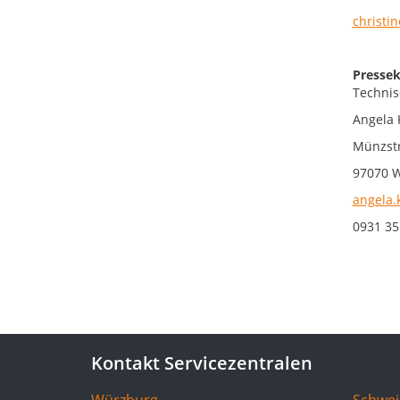
christi
Pressek
Technis
Angela 
Münzstr
97070 
angela.
0931 35
Kontakt Servicezentralen