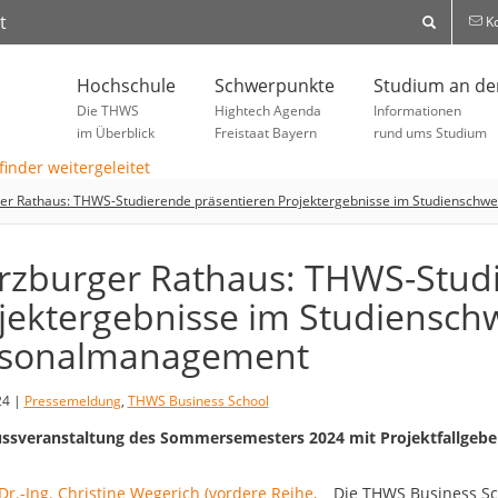
t
Ko
Hochschule
Schwerpunkte
Studium an d
Die THWS
Hightech Agenda
Informationen
im Überblick
Freistaat Bayern
rund ums Studium
er Rathaus: THWS-Studierende präsentieren Projektergebnisse im Studiensch
zburger Rathaus: THWS-Studi
jektergebnisse im Studiensc
rsonalmanagement
24 |
Pressemeldung
,
THWS Business School
ssveranstaltung des Sommersemesters 2024 mit Projektfallgeber
Die THWS Business Sc