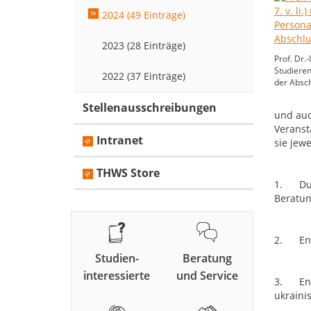
2024 (49 Einträge)
2023 (28 Einträge)
Prof. Dr.-
Studiere
2022 (37 Einträge)
der Absc
Stellenausschreibungen
und auc
Veranst
Intranet
sie jew
THWS Store
1. Durc
Beratun
2. Entw
Studien-
Beratung
interessierte
und Service
3. Entw
ukraini