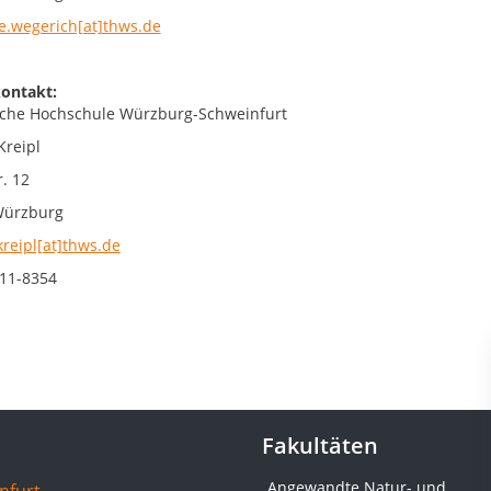
ne.wegerich[at]thws.de
ontakt:
che Hochschule Würzburg-Schweinfurt
Kreipl
. 12
Würzburg
kreipl[at]thws.de
11-8354
Fakultäten
Angewandte Natur- und