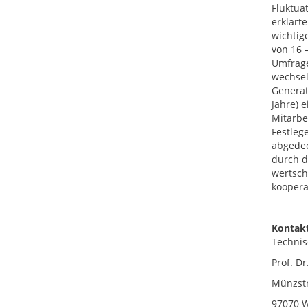
Fluktua
erklärt
wichtig
von 16 
Umfrage
wechsel
Generat
Jahre) 
Mitarbe
Festleg
abgedec
durch d
wertsch
koopera
Kontakt
Technis
Prof. Dr
Münzstr
97070 