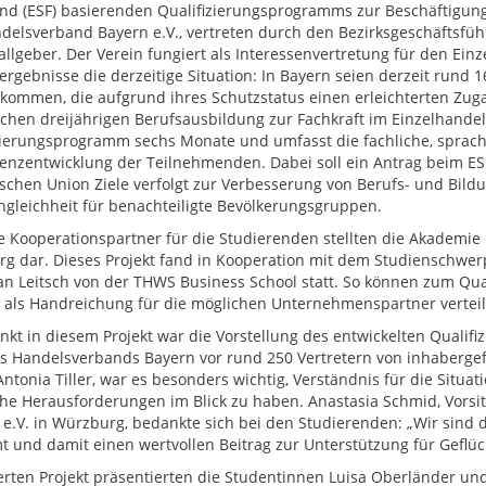
ond (ESF) basierenden Qualifizierungsprogramms zur Beschäftigung
delsverband Bayern e.V., vertreten durch den Bezirksgeschäftsfüh
fallgeber. Der Verein fungiert als Interessenvertretung für den Ein
ergebnisse die derzeitige Situation: In Bayern seien derzeit rund 
kommen, die aufgrund ihres Schutzstatus einen erleichterten Zug
ichen dreijährigen Berufsausbildung zur Fachkraft im Einzelhande
zierungsprogramm sechs Monate und umfasst die fachliche, sprachl
nzentwicklung der Teilnehmenden. Dabei soll ein Antrag beim ESF 
schen Union Ziele verfolgt zur Verbesserung von Berufs- und Bildu
gleichheit für benachteiligte Bevölkerungsgruppen.
e Kooperationspartner für die Studierenden stellten die Akademie H
g dar. Dieses Projekt fand in Kooperation mit dem Studienschwe
an Leitsch von der THWS Business School statt. So können zum Qua
 als Handreichung für die möglichen Unternehmenspartner verteil
kt in diesem Projekt war die Vorstellung des entwickelten Qualif
s Handelsverbands Bayern vor rund 250 Vertretern von inhaberge
Antonia Tiller, war es besonders wichtig, Verständnis für die Situ
iche Herausforderungen im Blick zu haben. Anastasia Schmid, Vorsi
 e.V. in Würzburg, bedankte sich bei den Studierenden: „Wir sind 
 und damit einen wertvollen Beitrag zur Unterstützung für Geflücht
erten Projekt präsentierten die Studentinnen Luisa Oberländer un