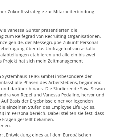
ner Zukunftsstrategie zur Mitarbeiterbindung
owie Vanessa Günter präsentierten die
g zum Reifegrad von Recruiting-Organisationen.
anzeigen.de, der Messegruppe Zukunft Personal
ebefragung über das Umfragetool von askallo
alabteilungen etablieren und alle ein bis zwei
as Projekt hat sich mein Zeitmanagement
im Systemhaus TRIPS GmbH insbesondere der
umfasst alle Phasen des Arbeitslebens, beginnend
 und darüber hinaus. Die Studierende Sava Sirwan
andra von Repel und Vanessa Pedalino, hervor und
Auf Basis der Ergebnisse einer vorliegenden
ie einzelnen Stufen des Employee Life Cycles.
I) im Personalbereich. Dabei stellten sie fest, dass
 Fragen gestellt bekämen.
ienen.
vor: „Entwicklung eines auf dem Europäischen