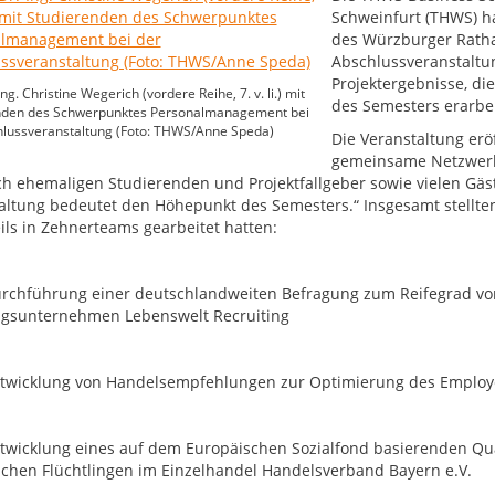
Schweinfurt (THWS) h
des Würzburger Ratha
Abschlussveranstaltun
Projektergebnisse, d
Ing. Christine Wegerich (vordere Reihe, 7. v. li.) mit
des Semesters erarbei
nden des Schwerpunktes Personalmanagement bei
hlussveranstaltung (Foto: THWS/Anne Speda)
Die Veranstaltung eröf
gemeinsame Netzwerk
h ehemaligen Studierenden und Projektfallgeber sowie vielen Gäste
altung bedeutet den Höhepunkt des Semesters.“ Insgesamt stellten 
eils in Zehnerteams gearbeitet hatten:
hführung einer deutschlandweiten Befragung zum Reifegrad von 
gsunternehmen Lebenswelt Recruiting
icklung von Handelsempfehlungen zur Optimierung des Employee
icklung eines auf dem Europäischen Sozialfond basierenden Qua
schen Flüchtlingen im Einzelhandel Handelsverband Bayern e.V.