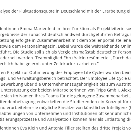
yse der Fluktuationsquote in Deutschland mit der Erarbeitung ei
dentinnen Emma Marienfeld in ihrer Funktion als Projektleiterin s
ergebnisse der zunächst deutschlandweit durchgeführten Befragun
etzung erfolgte in Zusammenarbeit mit dem Stellenportal stellen
sowie dem Personalmagazin. Dabei wurde die weitreichende Onlin
führt. Die Studie soll sich als Vergleichsmaßstab deutscher Person
iederholt werden. Teammitglied Ebru Yalcin resümierte: „Durch d
rt: Ich habe gelernt, unter Zeitdruck zu arbeiten.“
ten Projekt zur Optimierung des Employee Life Cycles wurden be
ngs- und Verwaltungsbereich betrachtet. Der Employee Life Cycle 
 Bewerbung über die Unternehmenszugehörigkeit bis zum Austritt
 Unterstützung der beiden Mitarbeiterinnen von Trips GmbH, Alex
e sich im Namen ihres Teams für die gelungene Zusammenarbeit. 
itendenbefragung entwickelten die Studierenden ein Konzept für d
d erarbeiteten sie mögliche Einsätze von künstlicher Intelligenz (K
labteilungen von Unternehmen und Institutionen oft sehr ähnliche
isierungsprozesse und Analysetools können hier als Entlastung d
dentinnen Eva Klein und Antonia Tiller stellten das dritte Projekt 