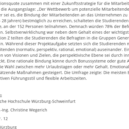
tionsquote zusammen mit einer Zukunftsstrategie für die Mitarbei
e die Ausgangslage: „Der Wettbewerb um potenzielle Mitarbeitende 
er sei es, die Bindung der Mitarbeitenden an das Unternehmen zu 
– 28 Jahren) bestmöglich zu erreichen, schalteten die Studierend
, an der 152 Personen teilnahmen. Demnach würden 78% der Befra
n. Selbstverwirklichung war neben dem Gehalt eines der wichtigst
ion Z teilten die Studierenden die Befragten in die Gruppen Genera
ein. Während dieser Projektaufgabe setzten sich die Studierenden
itenden (normativ, perspektiv, rational, emotional) auseinander. Ei
en von Visionen und Zielen, die perspektivische Ebene sei durch in
kt. Eine rationale Bindung könne durch Bonussysteme oder gute A
ie Wahl zwischen mehr Urlaubstagen oder mehr Gehalt. Emotiona
ätzende Maßnahmen gesteigert. Die Umfrage zeigte: Die meisten B
tiven Führungsstil und flexible Arbeitszeiten.
:
che Hochschule Würzburg-Schweinfurt
.-Ing. Christine Wegerich
. 12
Würzburg