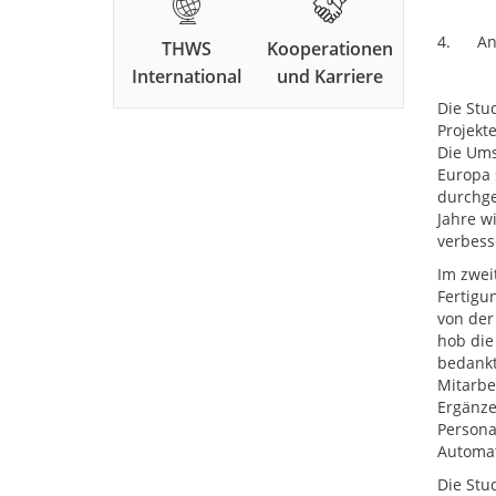
4. Anal
THWS
Kooperationen
International
und Karriere
Die Stu
Projekt
Die Ums
Europa 
durchge
Jahre w
verbesse
Im zwei
Fertigu
von der
hob die
bedankt
Mitarbe
Ergänzen
Persona
Automat
Die Stu