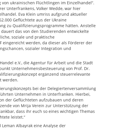
 von ukrainischen Flüchtlingen im Einzelhandel“.
rer Unterfrankens, Volker Wedde, war hier
zelhandel. Eva Klein umriss aufgrund aktueller
162.000 Geflüchtete aus der Ukraine
ang zu Qualifizierungsprogramme hätten. Anstelle
l dauert das von den Studierenden entwickelte
iche, soziale und praktische
eingereicht werden, da dieser als Förderer der
ngschancen, sozialer Integration und
andel e.V., die Agentur für Arbeit und die Stadt
rpunkt Unternehmensbesteuerung von Prof. Dr.
lifizierungskonzept ergänzend steuerrelevante
t werden.
izierungskonzepts bei der Delegiertenversammlung
führten Unternehmen in Unterfranken. Hierbei,
ation der Geflüchteten aufzubauen und deren
tzende von Mrija Verein zur Unterstützung der
dankbar, dass ihr euch so eines wichtigen Themas
ete leistet.“
d Leman Albayrak eine Analyse der