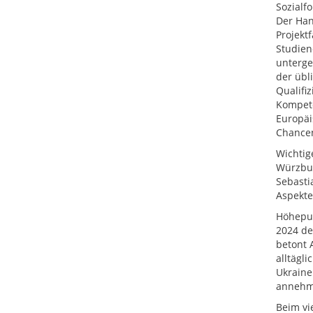
Sozialf
Der Han
Projekt
Studien
unterge
der übl
Qualifi
Kompete
Europäi
Chancen
Wichtig
Würzbur
Sebasti
Aspekte
Höhepun
2024 de
betont 
alltägl
Ukraine
annehmt
Beim vi