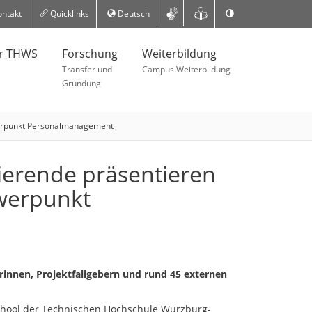
ntakt
Quicklinks
Deutsch
er THWS
Forschung
Weiterbildung
Transfer und
Campus Weiterbildung
Gründung
werpunkt Personalmanagement
erende präsentieren
hwerpunkt
innen, Projektfallgebern und rund 45 externen
hool der Technischen Hochschule Würzburg-