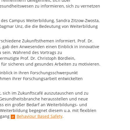
Teilnehmern Gelegenheit, sich über
sundheitswesen zu informieren, sich zu vernetzen
n des Campus Weiterbildung, Sandra Zitzow-Zwosta,
 Dagmar Unz, die die Bedeutung von Weiterbildung
schiedene Zukunftsthemen informiert. Prof. Dr.
r, gab den Anwesenden einen Einblick in innovative
zu sein. Während des Vortrags zu
rmutigte Prof. Dr. Christoph Bördlein,
für sicheres und gesundes Arbeiten zu motivieren.
Einblick in ihren Forschungsschwerpunkt
hmen ihrer Forschungsarbeit entwickelten
, sich im Zukunftscafé auszutauschen und zu
r Gesundheitsbranche herausstellen und neue
ss ein großer Bedarf an Weiterbildungs- und
iterbildung begegnet diesem u.a. mit flexiblen
hrgang
Behaviour Based Safety
.