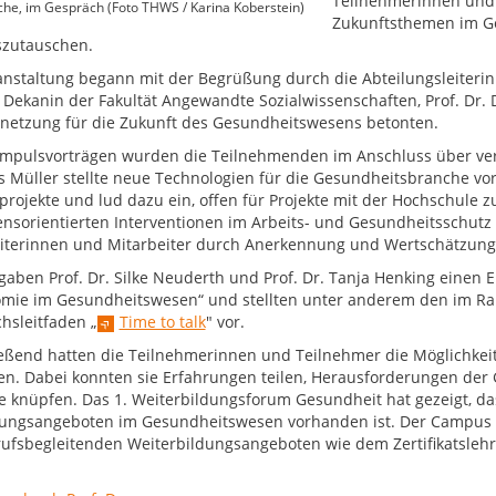
Teilnehmerinnen und 
he, im Gespräch (Foto THWS / Karina Koberstein)
Zukunftsthemen im Ge
zutauschen.
anstaltung begann mit der Begrüßung durch die Abteilungsleiteri
 Dekanin der Fakultät Angewandte Sozialwissenschaften, Prof. Dr.
netzung für die Zukunft des Gesundheitswesens betonten.
 Impulsvorträgen wurden die Teilnehmenden im Anschluss über ver
s Müller stellte neue Technologien für die Gesundheitsbranche vo
projekte und lud dazu ein, offen für Projekte mit der Hochschule 
ensorientierten Interventionen im Arbeits- und Gesundheitsschutz e
iterinnen und Mitarbeiter durch Anerkennung und Wertschätzung 
aben Prof. Dr. Silke Neuderth und Prof. Dr. Tanja Henking einen 
mie im Gesundheitswesen“ und stellten unter anderem den im Ra
hsleitfaden „
Time to talk
" vor.
eßend hatten die Teilnehmerinnen und Teilnehmer die Möglichkeit
en. Dabei konnten sie Erfahrungen teilen, Herausforderungen de
e knüpfen. Das 1. Weiterbildungsforum Gesundheit hat gezeigt, da
ungsangeboten im Gesundheitswesen vorhanden ist. Der Campus We
ufsbegleitenden Weiterbildungsangeboten wie dem Zertifikatsle