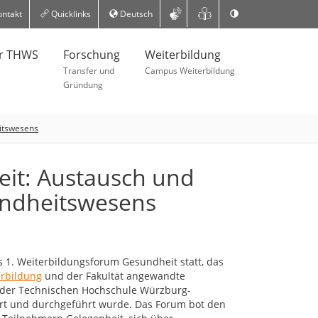
ntakt
Quicklinks
Deutsch
er THWS
Forschung
Weiterbildung
Transfer und
Campus Weiterbildung
Gründung
eitswesens
it: Austausch und
undheitswesens
s 1. Weiterbildungsforum Gesundheit statt, das
rbildung
und der Fakultät angewandte
 der Technischen Hochschule Würzburg-
ert und durchgeführt wurde. Das Forum bot den