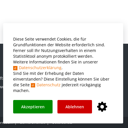
Diese Seite verwendet Cookies, die für
Grundfunktionen der Website erforderlich sind.
Ferner soll Ihr Nutzungsverhalten in einem
Statistiktool anonym protokolliert werden.
Weitere Informationen finden Sie in unserer
Informatik und Wirtschaftsinformatik
Datenschutzerklärung
.
Kunststofftechnik und Vermessung
Sind Sie mit der Erhebung der Daten
ften
einverstanden? Diese Einstellung können Sie über
Maschinenbau
die Seite
Datenschutz
jederzeit rückgängig
rwesen
THWS Business School
machen.
Wirtschaftsingenieurwesen
Akzeptieren
Ablehnen
pressum
Barrierefreiheit
Datenschutz