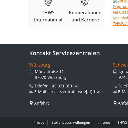
THWS
Kooperationen
International
und Karriere
Kontakt Servicezentralen
Würzburg
Schwei
Münzstraße 12
Igna
97070 Würzburg
9742
Telefon
+49 931 3511-0
Tele
E-Mail
servicezentrale-wue[at]thws.de
E-Ma
Anfahrt
Anfa
Presse
Stellenausschreibungen
Intranet
THWS 