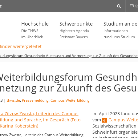
t
Ko
Hochschule
Schwerpunkte
Studium an d
Die THWS
Hightech Agenda
Informationen
im Überblick
Freistaat Bayern
rund ums Studium
bildungsforum Gesundheit: Austausch und Vernetzung zur Zukunft des Gesundh
Weiterbildungsforum Gesundhe
netzung zur Zukunft des Ges
23 |
thws.de
,
Pressemeldung
,
Campus Weiterbildung
Im April 2023 fand da
vom
Campus Weite
Sozialwissenschaften
Schweinfurt organisi
tzow-Zwosta, Leiterin des Campus Weiterbildung