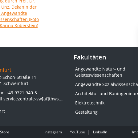
Fakultäten
Angewandte Natur- und
nfurt
Geisteswissenschaften
z-Schön-Straße 11
1 Schweinfurt
Angewandte Sozialwissenscha
fon
+49 9721 940-5
Architektur und Bauingenieu
il
servicezentrale-sw[at]thws.de
Elektrotechnik
hrt
Gestaltung
Store
Instagram
YouTube
LinkedIn
Im