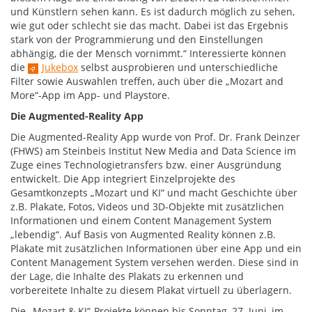
und Künstlern sehen kann. Es ist dadurch möglich zu sehen,
wie gut oder schlecht sie das macht. Dabei ist das Ergebnis
stark von der Programmierung und den Einstellungen
abhängig, die der Mensch vornimmt.“ Interessierte können
die
Jukebox
selbst ausprobieren und unterschiedliche
Filter sowie Auswahlen treffen, auch über die „Mozart and
More“-App im App- und Playstore.
Die Augmented-Reality App
Die Augmented-Reality App wurde von Prof. Dr. Frank Deinzer
(FHWS) am Steinbeis Institut New Media and Data Science im
Zuge eines Technologietransfers bzw. einer Ausgründung
entwickelt. Die App integriert Einzelprojekte des
Gesamtkonzepts „Mozart und KI“ und macht Geschichte über
z.B. Plakate, Fotos, Videos und 3D-Objekte mit zusätzlichen
Informationen und einem Content Management System
„lebendig“. Auf Basis von Augmented Reality können z.B.
Plakate mit zusätzlichen Informationen über eine App und ein
Content Management System versehen werden. Diese sind in
der Lage, die Inhalte des Plakats zu erkennen und
vorbereitete Inhalte zu diesem Plakat virtuell zu überlagern.
Die „Mozart & KI“-Projekte können bis Sonntag, 27. Juni, im „