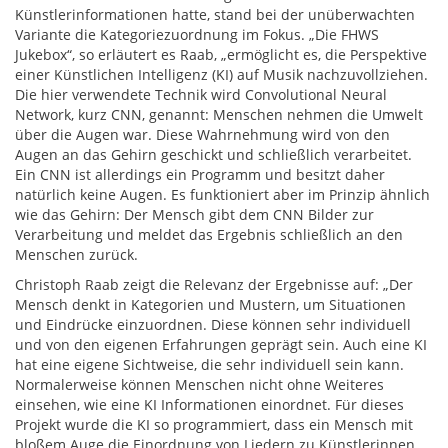
Künstlerinformationen hatte, stand bei der unüberwachten
Variante die Kategoriezuordnung im Fokus. „Die FHWS
Jukebox“, so erläutert es Raab, „ermöglicht es, die Perspektive
einer Künstlichen Intelligenz (KI) auf Musik nachzuvollziehen.
Die hier verwendete Technik wird Convolutional Neural
Network, kurz CNN, genannt: Menschen nehmen die Umwelt
über die Augen war. Diese Wahrnehmung wird von den
Augen an das Gehirn geschickt und schließlich verarbeitet.
Ein CNN ist allerdings ein Programm und besitzt daher
natürlich keine Augen. Es funktioniert aber im Prinzip ähnlich
wie das Gehirn: Der Mensch gibt dem CNN Bilder zur
Verarbeitung und meldet das Ergebnis schließlich an den
Menschen zurück.
Christoph Raab zeigt die Relevanz der Ergebnisse auf: „Der
Mensch denkt in Kategorien und Mustern, um Situationen
und Eindrücke einzuordnen. Diese können sehr individuell
und von den eigenen Erfahrungen geprägt sein. Auch eine KI
hat eine eigene Sichtweise, die sehr individuell sein kann.
Normalerweise können Menschen nicht ohne Weiteres
einsehen, wie eine KI Informationen einordnet. Für dieses
Projekt wurde die KI so programmiert, dass ein Mensch mit
bloßem Auge die Einordnung von Liedern zu Künstlerinnen