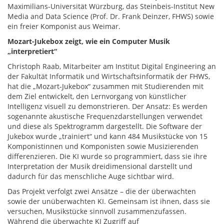
Maximilians-Universität Würzburg, das Steinbeis-Institut New
Media and Data Science (Prof. Dr. Frank Deinzer, FHWS) sowie
ein freier Komponist aus Weimar.
Mozart-Jukebox zeigt, wie ein Computer Musik
„interpretiert“
Christoph Raab, Mitarbeiter am Institut Digital Engineering an
der Fakultät Informatik und Wirtschaftsinformatik der FHWS,
hat die „Mozart-Jukebox“ zusammen mit Studierenden mit
dem Ziel entwickelt, den Lernvorgang von künstlicher
Intelligenz visuell zu demonstrieren. Der Ansatz: Es werden
sogenannte akustische Frequenzdarstellungen verwendet
und diese als Spektrogramm dargestellt. Die Software der
Jukebox wurde „trainiert“ und kann 484 Musikstücke von 15
Komponistinnen und Komponisten sowie Musizierenden
differenzieren. Die KI wurde so programmiert, dass sie ihre
Interpretation der Musik dreidimensional darstellt und
dadurch für das menschliche Auge sichtbar wird.
Das Projekt verfolgt zwei Ansätze – die der überwachten
sowie der unüberwachten KI. Gemeinsam ist ihnen, dass sie
versuchen, Musikstücke sinnvoll zusammenzufassen.
Während die überwachte KI Zugriff auf