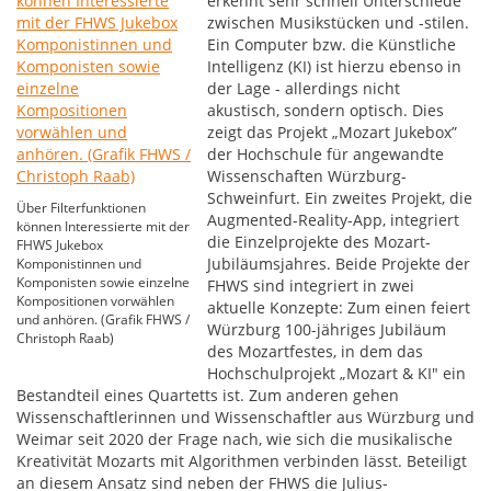
erkennt sehr schnell Unterschiede
zwischen Musikstücken und -stilen.
Ein Computer bzw. die Künstliche
Intelligenz (KI) ist hierzu ebenso in
der Lage - allerdings nicht
akustisch, sondern optisch. Dies
zeigt das Projekt „Mozart Jukebox”
der Hochschule für angewandte
Wissenschaften Würzburg-
Schweinfurt. Ein zweites Projekt, die
Über Filterfunktionen
Augmented-Reality-App, integriert
können Interessierte mit der
die Einzelprojekte des Mozart-
FHWS Jukebox
Jubiläumsjahres. Beide Projekte der
Komponistinnen und
Komponisten sowie einzelne
FHWS sind integriert in zwei
Kompositionen vorwählen
aktuelle Konzepte: Zum einen feiert
und anhören. (Grafik FHWS /
Würzburg 100-jähriges Jubiläum
Christoph Raab)
des Mozartfestes, in dem das
Hochschulprojekt „Mozart & KI" ein
Bestandteil eines Quartetts ist. Zum anderen gehen
Wissenschaftlerinnen und Wissenschaftler aus Würzburg und
Weimar seit 2020 der Frage nach, wie sich die musikalische
Kreativität Mozarts mit Algorithmen verbinden lässt. Beteiligt
an diesem Ansatz sind neben der FHWS die Julius-