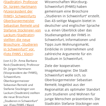
Wissenschaften Würzburg-
Schweinfurt (FHWS) haben
gemeinsam eine Broschüre
„Studieren in Schweinfurt“ erstellt.
Das 43-seitige Magazin bietet in
deutscher und englischer Sprache
u.a. einen Überblick über das
Studienangebot der FHWS in
Schweinfurt, Informationen und
Tipps zum Wohnungsmarkt,
Einblicke in Unternehmen und
zahlreiche Argumente für ein
Studium in Schweinfurt.
(von li.) Dr. Anna Barbara
Keck (Stadträtin), Professor
Ziele der kooperativen
Dr. Jürgen Hartmann
Imagekampagne: Die Stadt
(Vizepräsident der FHWS),
Schweinfurt wolle sich, so
Schweinfurts
Oberbürgermeister Sebastian
Oberbürgermeister
Remelé, losgelöst aus der
Sebastian Remelé und
Stefanie Stockinger-von
Regionalität als optimaler Standort
Lackum (Stadträtin) stellten
zum Studieren und Wohnen für
die neue Broschüre
junge Menschen präsentieren. Die
„Studieren in Schweinfurt“
Stadträtin Stefanie Stockinger-von
vor. (Foto FHWS / Klein)