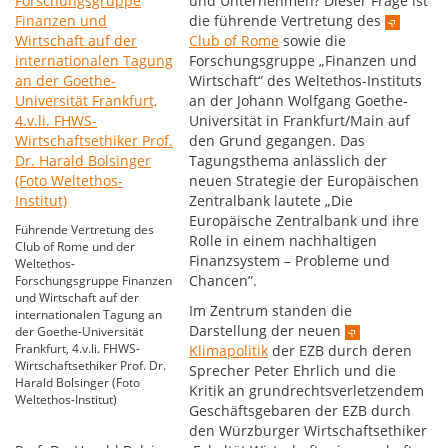
und Unternehmen? Dieser Frage ist
die führende Vertretung des
Club of Rome
sowie die
Forschungsgruppe „Finanzen und
Wirtschaft“ des Weltethos-Instituts
an der Johann Wolfgang Goethe-
Universität in Frankfurt/Main auf
den Grund gegangen. Das
Tagungsthema anlässlich der
neuen Strategie der Europäischen
Zentralbank lautete „Die
Europäische Zentralbank und ihre
Führende Vertretung des
Rolle in einem nachhaltigen
Club of Rome und der
Finanzsystem – Probleme und
Weltethos-
Chancen”.
Forschungsgruppe Finanzen
und Wirtschaft auf der
Im Zentrum standen die
internationalen Tagung an
Darstellung der neuen
der Goethe-Universität
Frankfurt, 4.v.li. FHWS-
Klimapolitik
der EZB durch deren
Wirtschaftsethiker Prof. Dr.
Sprecher Peter Ehrlich und die
Harald Bolsinger (Foto
Kritik an grundrechtsverletzendem
Weltethos-Institut)
Geschäftsgebaren der EZB durch
den Würzburger Wirtschaftsethiker