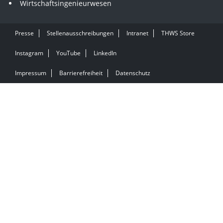
Wirtschaftsingenieurwesen
Presse
Stellenausschreibungen
Intranet
THWS Store
Instagram
YouTube
LinkedIn
Impressum
Barrierefreiheit
Datenschutz