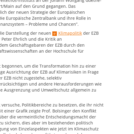
eltethos-Instituts an der Johann Wolfgang Goethe-
urt/Main auf den Grund gegangen. Das
ich der neuen Strategie der Europäischen
Die Europäische Zentralbank und ihre Rolle in
inanzsystem – Probleme und Chancen”.
ie Darstellung der neuen
Klimapolitik
der EZB
Peter Ehrlich und die Kritik an
ndem Geschäftsgebaren der EZB durch den
haftswissenschaften an der Hochschule für
st begonnen, um die Transformation hin zu einer
tige Ausrichtung der EZB auf Klimarisiken in Frage
 EZB nicht zugestehe, selektiv
rücksichtigen und andere Herausforderungen wie
iale Ausgrenzung und Umweltschutz allgemein zu
 versuche, Politikbereiche zu besetzen, die ihr nicht
 einer Grafik zeigte Prof. Bolsinger den Konflikt
n über die vermeintliche Entscheidungsmacht der
zu sichern, dies aber im bestehenden politisch
ung von Einzelaspekten wie jetzt im Klimaschutz