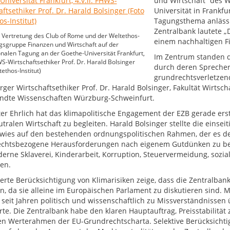
und Wirtschaft“ des W
Universität in Frankf
Tagungsthema anlässl
Zentralbank lautete „
Vertretung des Club of Rome und der Weltethos-
einem nachhaltigen F
sgruppe Finanzen und Wirtschaft auf der
onalen Tagung an der Goethe-Universität Frankfurt,
Im Zentrum standen d
HWS-Wirtschaftsethiker Prof. Dr. Harald Bolsinger
durch deren Sprecher 
ethos-Institut)
grundrechtsverletze
ger Wirtschaftsethiker Prof. Dr. Harald Bolsinger, Fakultät Wirtsc
dte Wissenschaften Würzburg-Schweinfurt.
ter Ehrlich hat das klimapolitische Engagement der EZB gerade er
tralen Wirtschaft zu begleiten. Harald Bolsinger stellte die einsei
wies auf den bestehenden ordnungspolitischen Rahmen, der es der
chtsbezogene Herausforderungen nach eigenem Gutdünken zu be
derne Sklaverei, Kinderarbeit, Korruption, Steuervermeidung, soz
ren.
ierte Berücksichtigung von Klimarisiken zeige, dass die Zentralbank
, da sie alleine im Europäischen Parlament zu diskutieren sind. Mit
r seit Jahren politisch und wissenschaftlich zu Missverständnisse
rte. Die Zentralbank habe den klaren Hauptauftrag, Preisstabilität 
en Werterahmen der EU-Grundrechtscharta. Selektive Berücksichtig