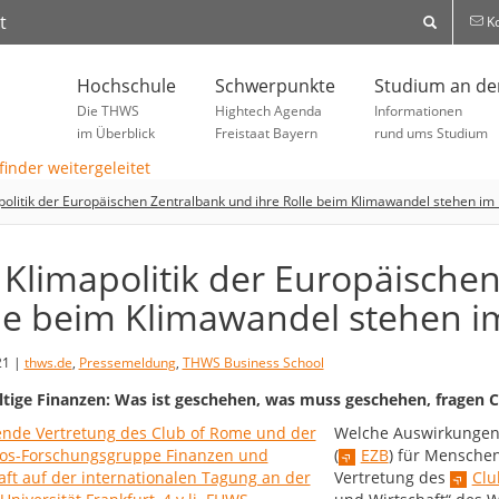
t
Ko
Hochschule
Schwerpunkte
Studium an d
Die THWS
Hightech Agenda
Informationen
im Überblick
Freistaat Bayern
rund ums Studium
politik der Europäischen Zentralbank und ihre Rolle beim Klimawandel stehen im
 Klimapolitik der Europäische
le beim Klimawandel stehen i
21 |
thws.de
,
Pressemeldung
,
THWS Business School
tige Finanzen: Was ist geschehen, was muss geschehen, fragen
Welche Auswirkungen 
(
EZB
) für Mensche
Vertretung des
Clu