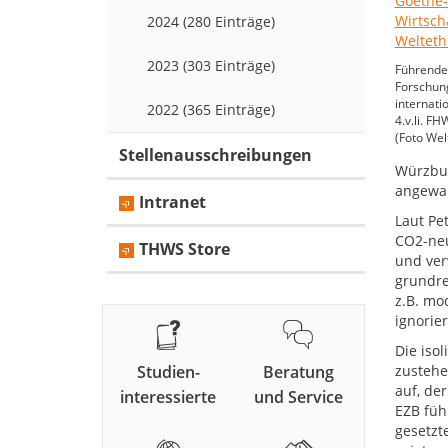
2024 (280 Einträge)
2023 (303 Einträge)
Führende 
Forschung
internati
2022 (365 Einträge)
4.v.li. F
(Foto Welt
Stellenausschreibungen
Würzbur
angewan
Intranet
Laut Pe
CO2-neu
THWS Store
und ver
grundre
z.B. mo
ignorie
Die isol
Studien-
Beratung
zustehen
auf, de
interessierte
und Service
EZB füh
gesetzt