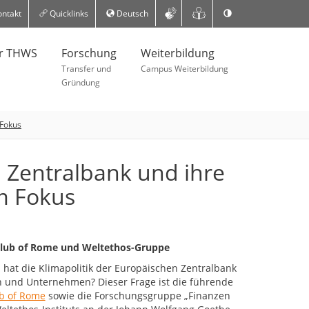
ntakt
Quicklinks
Deutsch
er THWS
Forschung
Weiterbildung
Transfer und
Campus Weiterbildung
Gründung
 Fokus
n Zentralbank und ihre
m Fokus
 Club of Rome und Weltethos-Gruppe
hat die Klimapolitik der Europäischen Zentralbank
n und Unternehmen? Dieser Frage ist die führende
b of Rome
sowie die Forschungsgruppe „Finanzen