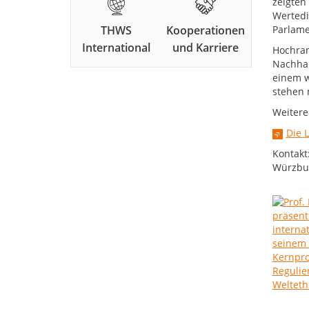
zeigten
Wertedi
THWS
Kooperationen
Parlame
International
und Karriere
Hochran
Nachhal
einem w
stehen 
Weitere
Die 
Kontakt
Würzbur