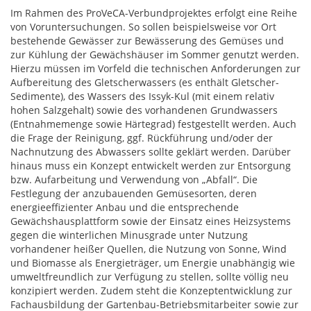
Im Rahmen des ProVeCA-Verbundprojektes erfolgt eine Reihe
von Voruntersuchungen. So sollen beispielsweise vor Ort
bestehende Gewässer zur Bewässerung des Gemüses und
zur Kühlung der Gewächshäuser im Sommer genutzt werden.
Hierzu müssen im Vorfeld die technischen Anforderungen zur
Aufbereitung des Gletscherwassers (es enthält Gletscher-
Sedimente), des Wassers des Issyk-Kul (mit einem relativ
hohen Salzgehalt) sowie des vorhandenen Grundwassers
(Entnahmemenge sowie Härtegrad) festgestellt werden. Auch
die Frage der Reinigung, ggf. Rückführung und/oder der
Nachnutzung des Abwassers sollte geklärt werden. Darüber
hinaus muss ein Konzept entwickelt werden zur Entsorgung
bzw. Aufarbeitung und Verwendung von „Abfall“. Die
Festlegung der anzubauenden Gemüsesorten, deren
energieeffizienter Anbau und die entsprechende
Gewächshausplattform sowie der Einsatz eines Heizsystems
gegen die winterlichen Minusgrade unter Nutzung
vorhandener heißer Quellen, die Nutzung von Sonne, Wind
und Biomasse als Energieträger, um Energie unabhängig wie
umweltfreundlich zur Verfügung zu stellen, sollte völlig neu
konzipiert werden. Zudem steht die Konzeptentwicklung zur
Fachausbildung der Gartenbau-Betriebsmitarbeiter sowie zur