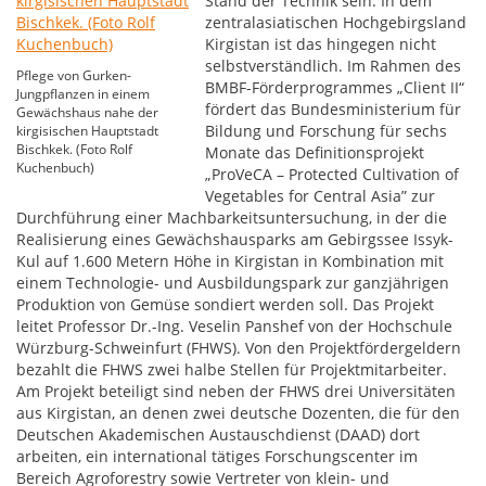
Stand der Technik sein. In dem
zentralasiatischen Hochgebirgsland
Kirgistan ist das hingegen nicht
selbstverständlich. Im Rahmen des
Pflege von Gurken-
BMBF-Förderprogrammes „Client II“
Jungpflanzen in einem
fördert das Bundesministerium für
Gewächshaus nahe der
Bildung und Forschung für sechs
kirgisischen Hauptstadt
Bischkek. (Foto Rolf
Monate das Definitionsprojekt
Kuchenbuch)
„ProVeCA – Protected Cultivation of
Vegetables for Central Asia” zur
Durchführung einer Machbarkeitsuntersuchung, in der die
Realisierung eines Gewächshausparks am Gebirgssee Issyk-
Kul auf 1.600 Metern Höhe in Kirgistan in Kombination mit
einem Technologie- und Ausbildungspark zur ganzjährigen
Produktion von Gemüse sondiert werden soll. Das Projekt
leitet Professor Dr.-Ing. Veselin Panshef von der Hochschule
Würzburg-Schweinfurt (FHWS). Von den Projektfördergeldern
bezahlt die FHWS zwei halbe Stellen für Projektmitarbeiter.
Am Projekt beteiligt sind neben der FHWS drei Universitäten
aus Kirgistan, an denen zwei deutsche Dozenten, die für den
Deutschen Akademischen Austauschdienst (DAAD) dort
arbeiten, ein international tätiges Forschungscenter im
Bereich Agroforestry sowie Vertreter von klein- und