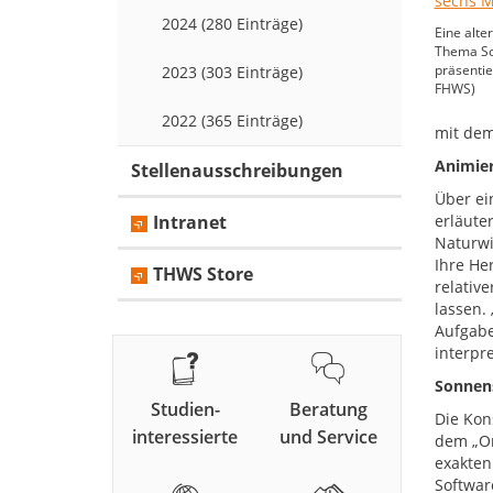
2024 (280 Einträge)
Eine alt
Thema So
präsentie
2023 (303 Einträge)
FHWS)
2022 (365 Einträge)
mit dem
Animie
Stellenausschreibungen
Über ei
Intranet
erläute
Naturwi
Ihre He
THWS Store
relativ
lassen.
Aufgabe
interpr
Sonnens
Studien-
Beratung
Die Kon
interessierte
und Service
dem „Or
exakten
Softwar