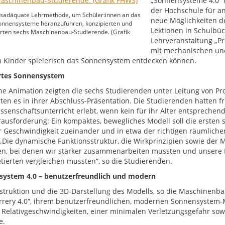
„Sonnensysteme 4.0“ 
der Hochschule für 
ersadäquate Lehrmethode, um Schüler:innen an das
neue Möglichkeiten de
nnensysteme heranzuführen, konzipierten und
Lektionen in Schulbü
rten sechs Maschinenbau-Studierende. (Grafik
Lehrveranstaltung „P
mit mechanischen und
 Kinder spielerisch das Sonnensystem entdecken können.
rtes Sonnensystem
ne Animation zeigten die sechs Studierenden unter Leitung von Pro
rten es in ihrer Abschluss-Präsentation. Die Studierenden hatten f
ssenschaftsunterricht erlebt, wenn kein für ihr Alter entsprechend
rausforderung: Ein kompaktes, bewegliches Modell soll die ersten
er Geschwindigkeit zueinander und in etwa der richtigen räumlich
 „Die dynamische Funktionsstruktur, die Wirkprinzipien sowie der
n, bei denen wir stärker zusammenarbeiten mussten und unsere I
etierten vergleichen mussten“, so die Studierenden.
ystem 4.0 – benutzerfreundlich und modern
struktion und die 3D-Darstellung des Modells, so die Maschinenbau
rery 4.0“, ihrem benutzerfreundlichen, modernen Sonnensystem-Mo
 Relativgeschwindigkeiten, einer minimalen Verletzungsgefahr sow
e.