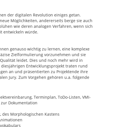
en der digitalen Revolution einiges getan.
 neue Möglichkeiten, andererseits berge sie auch
l blühen wie deren analogen Verfahren, wenn sich
t entwickeln würde.
innen genauso wichtig zu lernen, eine komplexe
räzise Zielformulierung vorzunehmen und sie
Qualität leidet. Dies und noch mehr wird in
diesjährigen Entwicklungsprojekt traten rund
gen an und präsentierten zu Projektende ihre
ralen Jury. Zum Vorgehen gehören u.a. folgende
ektvereinbarung, Terminplan, ToDo-Listen, VMI-
n zur Dokumentation
x, des Morphologischen Kastens
 Animationen
hvokabulars