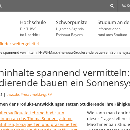
t
Ko
Hochschule
Schwerpunkte
Studium an d
Die THWS
Hightech Agenda
Informationen
im Überblick
Freistaat Bayern
rund ums Studium
lte spannend vermitteln: FHWS-Maschinenbau-Studierende bauen ein Sonnensys
ninhalte spannend vermittel
dierende bauen ein Sonnens
21 |
thws.de
,
Pressemeldung
,
FM
en der Produkt-Entwicklungen setzen Studierende ihre Fähigkei
Wie kann man Lehrin
dieser Frage stellen s
Maschinenbau-Studier