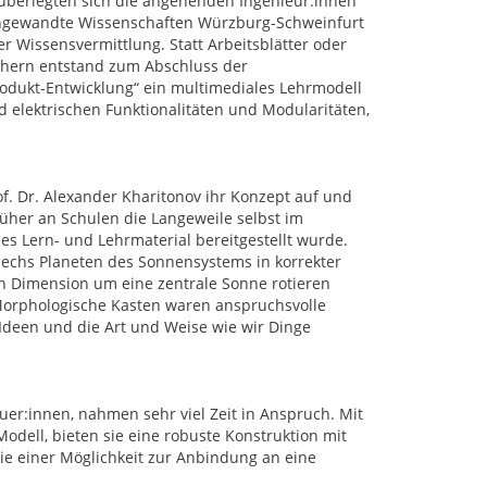
überlegten sich die angehenden Ingenieur:innen
angewandte Wissenschaften Würzburg-Schweinfurt
r Wissensvermittlung. Statt Arbeitsblätter oder
chern entstand zum Abschluss der
rodukt-Entwicklung“ ein multimediales Lehrmodell
 elektrischen Funktionalitäten und Modularitäten,
f. Dr. Alexander Kharitonov ihr Konzept auf und
rüher an Schulen die Langeweile selbst im
es Lern- und Lehrmaterial bereitgestellt wurde.
 sechs Planeten des Sonnensystems in korrekter
en Dimension um eine zentrale Sonne rotieren
 Morphologische Kasten waren anspruchsvolle
deen und die Art und Weise wie wir Dinge
er:innen, nahmen sehr viel Zeit in Anspruch. Mit
dell, bieten sie eine robuste Konstruktion mit
ie einer Möglichkeit zur Anbindung an eine