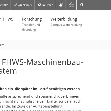
ntakt
Quicklinks
Deutsch
er THWS
Forschung
Weiterbildung
Transfer und
Campus Weiterbildung
Gründung
tem
n: FHWS-Maschinenbau-
ystem
ten ein, die später im Beruf benötigen werden
halte ansprechend und spannend rüberbringen –
ich nicht nur schulische Lehrkräfte, sondern auch
ende. Im Zuge der Aufgabenstellung