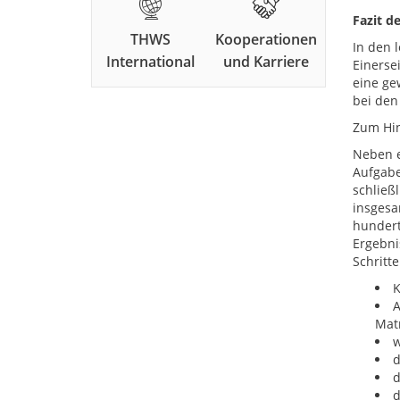
Fazit d
THWS
Kooperationen
In den 
International
und Karriere
Einerse
eine ge
bei den
Zum Hin
Neben e
Aufgabe
schließ
insgesa
hundert
Ergebni
Schritte
K
A
Mat
w
d
d
d