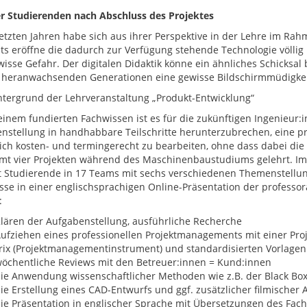
er Studierenden nach Abschluss des Projektes
letzten Jahren habe sich aus ihrer Perspektive in der Lehre im Rahm
its eröffne die dadurch zur Verfügung stehende Technologie völlig
wisse Gefahr. Der digitalen Didaktik könne ein ähnliches Schicksa
 heranwachsenden Generationen eine gewisse Bildschirmmüdigkei
tergrund der Lehrveranstaltung „Produkt-Entwicklung“
inem fundierten Fachwissen ist es für die zukünftigen Ingenieur:
nstellung in handhabbare Teilschritte herunterzubrechen, eine p
lich kosten- und termingerecht zu bearbeiten, ohne dass dabei die 
mt vier Projekten während des Maschinenbaustudiums gelehrt. Im 
 Studierende in 17 Teams mit sechs verschiedenen Themenstellun
sse in einer englischsprachigen Online-Präsentation der professo
:
lären der Aufgabenstellung, ausführliche Recherche
ufziehen eines professionellen Projektmanagements mit einer Proj
rix (Projektmanagementinstrument) und standardisierten Vorlage
öchentliche Reviews mit den Betreuer:innen = Kund:innen
ie Anwendung wissenschaftlicher Methoden wie z.B. der Black Bo
ie Erstellung eines CAD-Entwurfs und ggf. zusätzlicher filmischer
ie Präsentation in englischer Sprache mit Übersetzungen des Fac