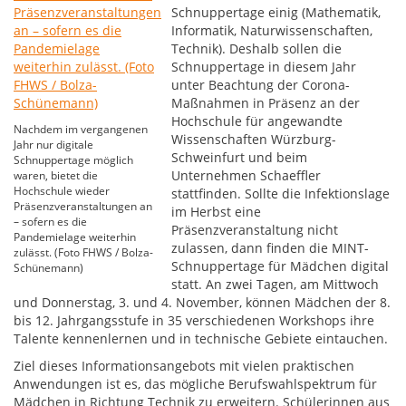
Schnuppertage einig (Mathematik,
Informatik, Naturwissenschaften,
Technik). Deshalb sollen die
Schnuppertage in diesem Jahr
unter Beachtung der Corona-
Maßnahmen in Präsenz an der
Hochschule für angewandte
Nachdem im vergangenen
Wissenschaften Würzburg-
Jahr nur digitale
Schweinfurt und beim
Schnuppertage möglich
Unternehmen Schaeffler
waren, bietet die
Hochschule wieder
stattfinden. Sollte die Infektionslage
Präsenzveranstaltungen an
im Herbst eine
– sofern es die
Präsenzveranstaltung nicht
Pandemielage weiterhin
zulassen, dann finden die MINT-
zulässt. (Foto FHWS / Bolza-
Schnuppertage für Mädchen digital
Schünemann)
statt. An zwei Tagen, am Mittwoch
und Donnerstag, 3. und 4. November, können Mädchen der 8.
bis 12. Jahrgangsstufe in 35 verschiedenen Workshops ihre
Talente kennenlernen und in technische Gebiete eintauchen.
Ziel dieses Informationsangebots mit vielen praktischen
Anwendungen ist es, das mögliche Berufswahlspektrum für
Mädchen in Richtung Technik zu erweitern. Schülerinnen aus