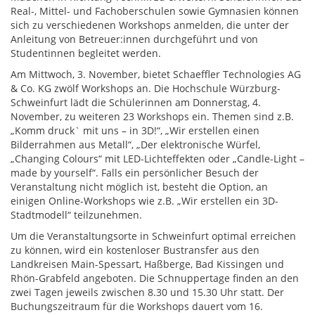
Real-, Mittel- und Fachoberschulen sowie Gymnasien können
sich zu verschiedenen Workshops anmelden, die unter der
Anleitung von Betreuer:innen durchgeführt und von
Studentinnen begleitet werden.
Am Mittwoch, 3. November, bietet Schaeffler Technologies AG
& Co. KG zwölf Workshops an. Die Hochschule Würzburg-
Schweinfurt lädt die Schülerinnen am Donnerstag, 4.
November, zu weiteren 23 Workshops ein. Themen sind z.B.
„Komm druck` mit uns – in 3D!“, „Wir erstellen einen
Bilderrahmen aus Metall“, „Der elektronische Würfel,
„Changing Colours“ mit LED-Lichteffekten oder „Candle-Light –
made by yourself“. Falls ein persönlicher Besuch der
Veranstaltung nicht möglich ist, besteht die Option, an
einigen Online-Workshops wie z.B. „Wir erstellen ein 3D-
Stadtmodell“ teilzunehmen.
Um die Veranstaltungsorte in Schweinfurt optimal erreichen
zu können, wird ein kostenloser Bustransfer aus den
Landkreisen Main-Spessart, Haßberge, Bad Kissingen und
Rhön-Grabfeld angeboten. Die Schnuppertage finden an den
zwei Tagen jeweils zwischen 8.30 und 15.30 Uhr statt. Der
Buchungszeitraum für die Workshops dauert vom 16.