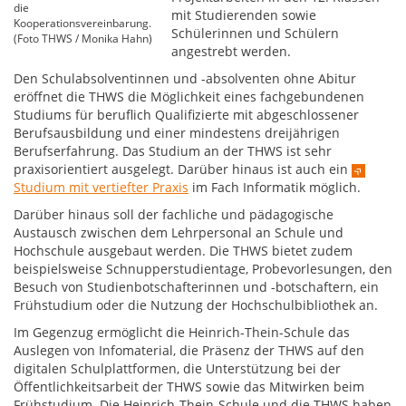
die
mit Studierenden sowie
Kooperationsvereinbarung.
Schülerinnen und Schülern
(Foto THWS / Monika Hahn)
angestrebt werden.
Den Schulabsolventinnen und -absolventen ohne Abitur
eröffnet die THWS die Möglichkeit eines fachgebundenen
Studiums für beruflich Qualifizierte mit abgeschlossener
Berufsausbildung und einer mindestens dreijährigen
Berufserfahrung. Das Studium an der THWS ist sehr
praxisorientiert ausgelegt. Darüber hinaus ist auch ein
Studium mit vertiefter Praxis
im Fach Informatik möglich.
Darüber hinaus soll der fachliche und pädagogische
Austausch zwischen dem Lehrpersonal an Schule und
Hochschule ausgebaut werden. Die THWS bietet zudem
beispielsweise Schnupperstudientage, Probevorlesungen, den
Besuch von Studienbotschafterinnen und -botschaftern, ein
Frühstudium oder die Nutzung der Hochschulbibliothek an.
Im Gegenzug ermöglicht die Heinrich-Thein-Schule das
Auslegen von Infomaterial, die Präsenz der THWS auf den
digitalen Schulplattformen, die Unterstützung bei der
Öffentlichkeitsarbeit der THWS sowie das Mitwirken beim
Frühstudium. Die Heinrich-Thein-Schule und die THWS haben