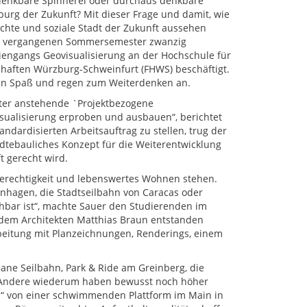
denkbare Spinnerei oder durchaus denkbare
burg der Zukunft? Mit dieser Frage und damit, wie
echte und soziale Stadt der Zukunft aussehen
im vergangenen Sommersemester zwanzig
iengangs Geovisualisierung an der Hochschule für
aften Würzburg-Schweinfurt (FHWS) beschäftigt.
chen Spaß und regen zum Weiterdenken an.
ster anstehende `Projektbezogene
Visualisierung erproben und ausbauen“, berichtet
andardisierten Arbeitsauftrag zu stellen, trug der
ädtebauliches Konzept für die Weiterentwicklung
 gerecht wird.
e Gerechtigkeit und lebenswertes Wohnen stehen.
enhagen, die Stadtseilbahn von Caracas oder
hbar ist“, machte Sauer den Studierenden im
dem Architekten Matthias Braun entstanden
beitung mit Planzeichnungen, Renderings, einem
bane Seilbahn, Park & Ride am Greinberg, die
. Andere wiederum haben bewusst noch höher
ss“ von einer schwimmenden Plattform im Main in