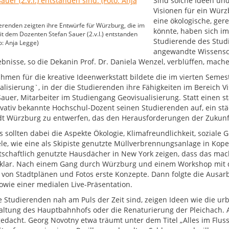
Sind solche Ideen un
Visionen für ein Würz
eine ökologische, ger
erenden zeigten ihre Entwürfe für Würzburg, die im
könnte, haben sich 
it dem Dozenten Stefan Sauer (2.v.l.) entstanden
Studierende des Stud
to: Anja Legge)
angewandte Wissensch
ebnisse, so die Dekanin Prof. Dr. Daniela Wenzel, verblüffen, ma
hmen für die kreative Ideenwerkstatt bildete die im vierten Seme
alisierung`, in der die Studierenden ihre Fähigkeiten im Bereich 
Sauer, Mitarbeiter im Studiengang Geovisualisierung. Statt einen st
ovativ bekannte Hochschul-Dozent seinen Studierenden auf, ein st
dt Würzburg zu entwerfen, das den Herausforderungen der Zukunft
s sollten dabei die Aspekte Ökologie, Klimafreundlichkeit, sozial
ele, wie eine als Skipiste genutzte Müllverbrennungsanlage in Kop
tschaftlich genutzte Hausdächer in New York zeigen, dass das mac
 klar. Nach einem Gang durch Würzburg und einem Workshop mit 
von Stadtplänen und Fotos erste Konzepte. Dann folgte die Ausar
sowie einer medialen Live-Präsentation.
e Studierenden nah am Puls der Zeit sind, zeigen Ideen wie die ur
ltung des Hauptbahnhofs oder die Renaturierung der Pleichach
edacht. Georg Novotny etwa träumt unter dem Titel „Alles im Flu