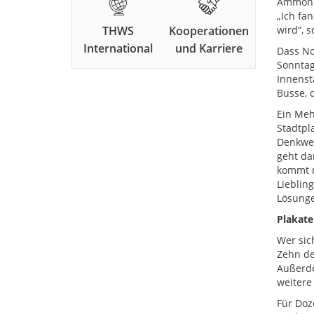
Ammonit
„Ich fa
THWS
Kooperationen
wird“, 
International
und Karriere
Dass No
Sonntag
Innenst
Busse, 
Ein Meh
Stadtpl
Denkwer
geht da
kommt m
Lieblin
Lösungen
Plakate
Wer sic
Zehn de
Außerde
weitere 
Für Doz