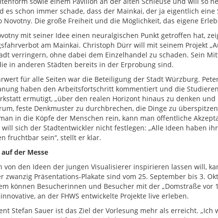
enform sowie einem Pavillon an der alten Schleuse und will so ne
nd es schon immer schade, dass der Mainkai, der ja eigentlich eine 
so Novotny. Die große Freiheit und die Möglichkeit, das eigene Erl
votny mit seiner Idee einen neuralgischen Punkt getroffen hat, zei
sfahrverbot am Mainkai. Christoph Dürr will mit seinem Projekt „A
adt verringern, ohne dabei dem Einzelhandel zu schaden. Sein Mitt
die in anderen Städten bereits in der Erprobung sind.
rwert für alle Seiten war die Beteiligung der Stadt Würzburg. P
anung haben den Arbeitsfortschritt kommentiert und die Studier
kstatt ermutigt, „über den realen Horizont hinaus zu denken und
rum, feste Denkmuster zu durchbrechen, die Dinge zu überspitzen
an in die Köpfe der Menschen rein, kann man öffentliche Akzepta
g will sich der Stadtentwickler nicht festlegen: „Alle Ideen haben
 fruchtbar sein“, stellt er klar.
 auf der Messe
h von den Ideen der jungen Visualisierer inspirieren lassen will, 
r zwanzig Präsentations-Plakate sind vom 25. September bis 3. O
m können Besucherinnen und Besucher mit der „Domstraße vor 1
innovative, an der FHWS entwickelte Projekte live erleben.
ent Stefan Sauer ist das Ziel der Vorlesung mehr als erreicht. „Ich