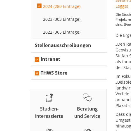
2024 (280 Einträge)
Die Studi
2023 (303 Einträge)
Projekt m
sind. (Fo
2022 (365 Einträge)
Die Erg
„Den Ra
Stellenausschreibungen
Geovisu
Stefan 
Intranet
als inn
der Sta
THWS Store
Im Foku
„Beispi
landwir
Vorfeld
anhand 
Plakat 
Studien-
Beratung
Dass di
interessierte
und Service
Umgesta
hinausg