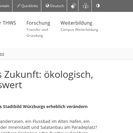
ntakt
Quicklinks
Deutsch
er THWS
Forschung
Weiterbildung
Transfer und
Campus Weiterbildung
Gründung
ert
 Zukunft: ökologisch,
swert
as Stadtbild Würzburgs erheblich verändern
anderrasen, ein Flussbad im Alten Hafen, ein
der Innenstadt und Salatanbau am Paradeplatz?