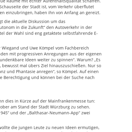
ue Räume mit echter Aufenthaltsqualität schaffen.
Schauseite der Stadt ist, vom Verkehr überflutet
eben einzubringen, haben ihn von Anfang an gereizt.
gt die aktuelle Diskussion um das
utonom in die Zukunft“ den Autoverkehr in der
el der Wahl sind eng getaktete selbstfahrende E-
eter Wiegand und Uwe Kömpel vom Fachbereich
enden mit progressiven Anregungen aus der eigenen
 undenkbare Ideen weiter zu spinnen“. Warum? „Es
, bewusst mal übers Ziel hinauszuschießen. Nur so
nz und Phantasie anregen“, so Kömpel. Auf einen
 ihre Berechtigung und können bei der Suche nach
kann dies in Kürze auf der Mainfrankenmesse tun:
ktober am Stand der Stadt Würzburg zu sehen.
945“ und der „Balthasar-Neumann-App“ zwei
 wollte die jungen Leute zu neuen Ideen ermutigen,