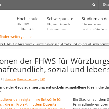
t
Ko
Hochschule
Schwerpunkte
Studium an d
Die THWS
Hightech Agenda
Informationen
im Überblick
Freistaat Bayern
rund ums Studium
der FHWS für Würzburgs Zukunft: ökologisch, klimafreundlich, sozial und lebensw
ionen der FHWS für Würzburgs
mafreundlich, sozial und leben
21 |
thws.de
,
Pressemeldung
,
FKV
ende der Geovisualisierung entwickeln ausgefallene Ideen, die d
n
Ein Stadion auf dem S
Fahrradhighway über 