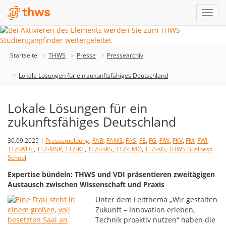
Startseite
THWS
Presse
Pressearchiv
Lokale Lösungen für ein zukunftsfähiges Deutschland
Lokale Lösungen für ein
zukunftsfähiges Deutschland
30.09.2025 |
Pressemeldung
,
FAB
,
FANG
,
FAS
,
FE
,
FG
,
FIW
,
FKV
,
FM
,
FWI
,
TTZ-WUE
,
TTZ-MSP
,
TTZ-KT
,
TTZ-HAS
,
TTZ-EMO
,
TTZ-KG
,
THWS Business
School
Expertise bündeln: THWS und VDI präsentieren zweitägigen
Austausch zwischen Wissenschaft und Praxis
Unter dem Leitthema „Wir gestalten
Zukunft – Innovation erleben,
Technik proaktiv nutzen“ haben die