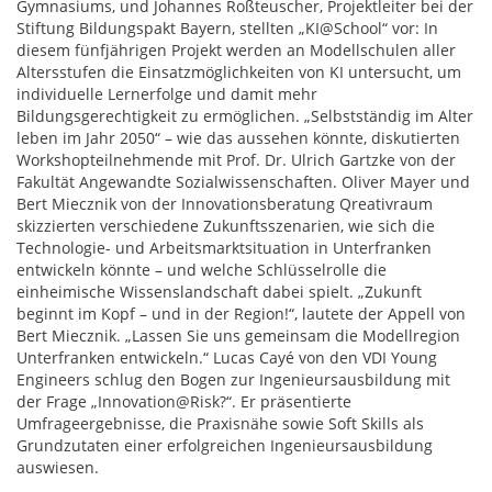
Gymnasiums, und Johannes Roßteuscher, Projektleiter bei der
Stiftung Bildungspakt Bayern, stellten „KI@School“ vor: In
diesem fünfjährigen Projekt werden an Modellschulen aller
Altersstufen die Einsatzmöglichkeiten von KI untersucht, um
individuelle Lernerfolge und damit mehr
Bildungsgerechtigkeit zu ermöglichen. „Selbstständig im Alter
leben im Jahr 2050“ – wie das aussehen könnte, diskutierten
Workshopteilnehmende mit Prof. Dr. Ulrich Gartzke von der
Fakultät Angewandte Sozialwissenschaften. Oliver Mayer und
Bert Miecznik von der Innovationsberatung Qreativraum
skizzierten verschiedene Zukunftsszenarien, wie sich die
Technologie- und Arbeitsmarktsituation in Unterfranken
entwickeln könnte – und welche Schlüsselrolle die
einheimische Wissenslandschaft dabei spielt. „Zukunft
beginnt im Kopf – und in der Region!“, lautete der Appell von
Bert Miecznik. „Lassen Sie uns gemeinsam die Modellregion
Unterfranken entwickeln.“ Lucas Cayé von den VDI Young
Engineers schlug den Bogen zur Ingenieursausbildung mit
der Frage „Innovation@Risk?“. Er präsentierte
Umfrageergebnisse, die Praxisnähe sowie Soft Skills als
Grundzutaten einer erfolgreichen Ingenieursausbildung
auswiesen.