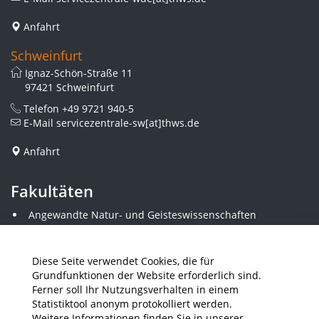
Anfahrt
Schweinfurt
Ignaz-Schön-Straße 11
97421 Schweinfurt
Telefon
+49 9721 940-5
E-Mail
servicezentrale-sw[at]thws.de
Anfahrt
Fakultäten
Angewandte Natur- und Geisteswissenschaften
Angewandte Sozialwissenschaften
Architektur und Bauingenieurwesen
Elektrotechnik
Diese Seite verwendet Cookies, die für
Gestaltung
Grundfunktionen der Website erforderlich sind.
Informatik und Wirtschaftsinformatik
Ferner soll Ihr Nutzungsverhalten in einem
Kunststofftechnik und Vermessung
Statistiktool anonym protokolliert werden.
Maschinenbau
Weitere Informationen finden Sie in unserer