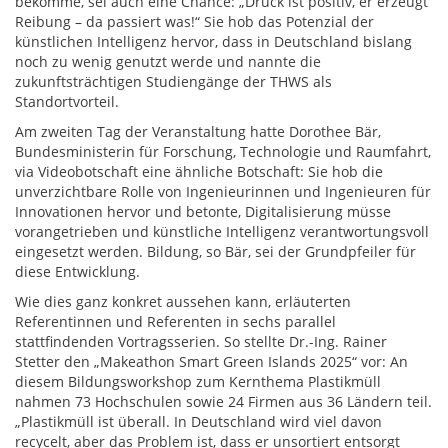
bekomme, sei auch eine Chance: „Druck ist positiv, er erzeugt
Reibung – da passiert was!“ Sie hob das Potenzial der
künstlichen Intelligenz hervor, dass in Deutschland bislang
noch zu wenig genutzt werde und nannte die
zukunftsträchtigen Studiengänge der THWS als
Standortvorteil.
Am zweiten Tag der Veranstaltung hatte Dorothee Bär,
Bundesministerin für Forschung, Technologie und Raumfahrt,
via Videobotschaft eine ähnliche Botschaft: Sie hob die
unverzichtbare Rolle von Ingenieurinnen und Ingenieuren für
Innovationen hervor und betonte, Digitalisierung müsse
vorangetrieben und künstliche Intelligenz verantwortungsvoll
eingesetzt werden. Bildung, so Bär, sei der Grundpfeiler für
diese Entwicklung.
Wie dies ganz konkret aussehen kann, erläuterten
Referentinnen und Referenten in sechs parallel
stattfindenden Vortragsserien. So stellte Dr.-Ing. Rainer
Stetter den „Makeathon Smart Green Islands 2025“ vor: An
diesem Bildungsworkshop zum Kernthema Plastikmüll
nahmen 73 Hochschulen sowie 24 Firmen aus 36 Ländern teil.
„Plastikmüll ist überall. In Deutschland wird viel davon
recycelt, aber das Problem ist, dass er unsortiert entsorgt